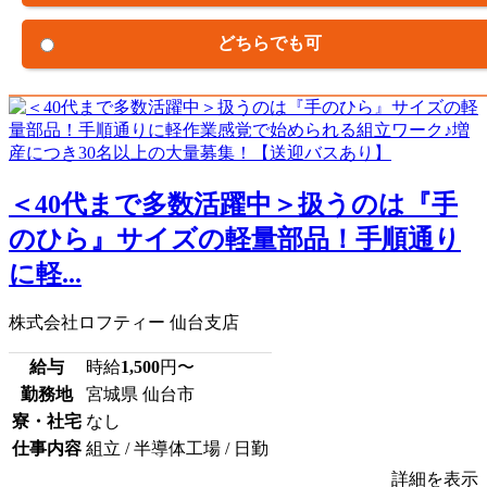
どちらでも可
＜40代まで多数活躍中＞扱うのは『手
のひら』サイズの軽量部品！手順通り
に軽...
株式会社ロフティー 仙台支店
給与
時給
1,500
円〜
勤務地
宮城県 仙台市
寮・社宅
なし
仕事内容
組立 / 半導体工場 / 日勤
詳細を表示