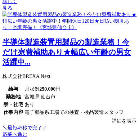
詳しく
見る
半導体製造装置用製品の製造業務！今
だけ寮費補助あり★幅広い年齢の男女
活躍中...
株式会社BREXA Next
給与
月収例
250,000
円
勤務地
宮城県 仙台市
寮・社宅
あり
仕事内容
電子部品系工場での検査・検品製造スタッフ
詳細を表示
＼最短45秒で完了／
応募へ進む