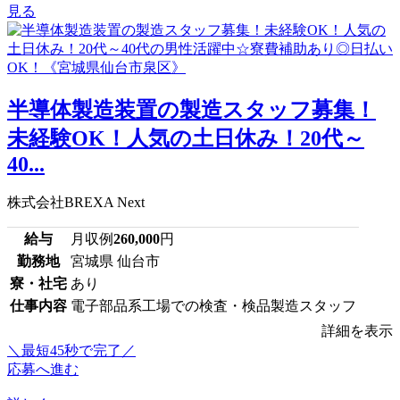
見る
半導体製造装置の製造スタッフ募集！
未経験OK！人気の土日休み！20代～
40...
株式会社BREXA Next
給与
月収例
260,000
円
勤務地
宮城県 仙台市
寮・社宅
あり
仕事内容
電子部品系工場での検査・検品製造スタッフ
詳細を表示
＼最短45秒で完了／
応募へ進む