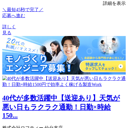
詳細を表示
＼最短45秒で完了／
応募へ進む
詳しく
見る
40代が多数活躍中【送迎あり】天気が
悪い日もラクラク通勤！日勤×時給
150...
株式会社ロフティー 仙台支店