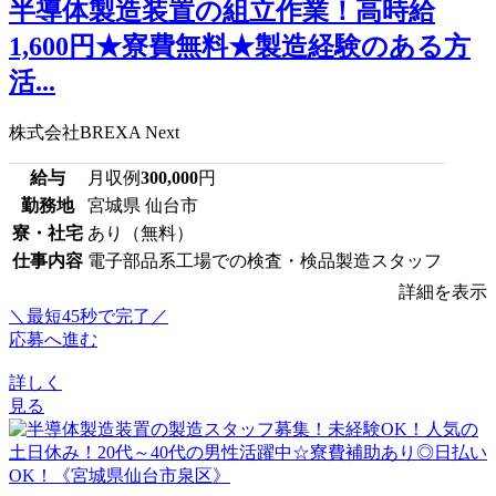
半導体製造装置の組立作業！高時給
1,600円★寮費無料★製造経験のある方
活...
株式会社BREXA Next
給与
月収例
300,000
円
勤務地
宮城県 仙台市
寮・社宅
あり（無料）
仕事内容
電子部品系工場での検査・検品製造スタッフ
詳細を表示
＼最短45秒で完了／
応募へ進む
詳しく
見る