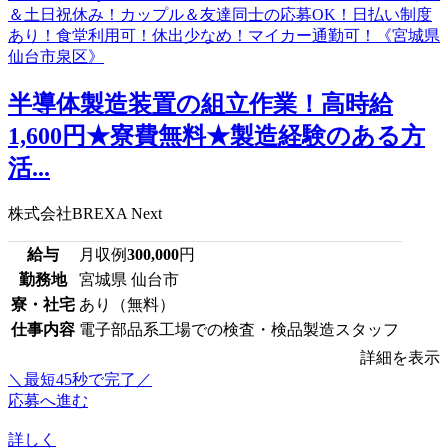
半導体製造装置の組立作業！高時給
1,600円★寮費無料★製造経験のある方
活...
株式会社BREXA Next
給与
月収例
300,000
円
勤務地
宮城県 仙台市
寮・社宅
あり（無料）
仕事内容
電子部品系工場での検査・検品製造スタッフ
詳細を表示
＼最短45秒で完了／
応募へ進む
詳しく