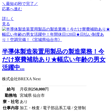
＼最短45秒で完了／
応募へ進む
詳しく
見る
半導体製造装置用製品の製造業務！今
だけ寮費補助あり★幅広い年齢の男女
活躍中...
株式会社BREXA Next
給与
月収例
250,000
円
勤務地
宮城県 仙台市
寮・社宅
あり
仕事内容
加工・検査 / 電子部品系工場 / 交替制