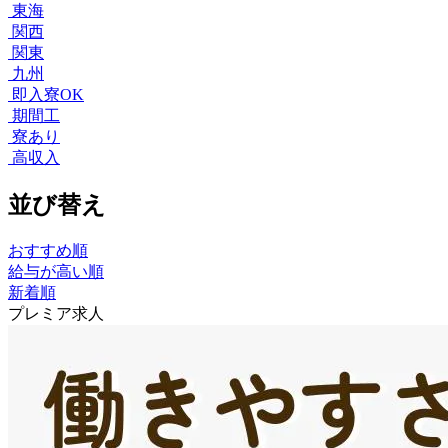
東海
関西
関東
九州
即入寮OK
期間工
寮あり
高収入
並び替え
おすすめ順
給与が高い順
新着順
プレミア求人