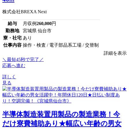
株式会社BREXA Next
給与
月収例
260,000
円
勤務地
宮城県 仙台市
寮・社宅
あり
仕事内容
操作・検査 / 電子部品系工場 / 交替制
詳細を表示
＼最短45秒で完了／
応募へ進む
詳しく
見る
半導体製造装置用製品の製造業務！今
だけ寮費補助あり★幅広い年齢の男女