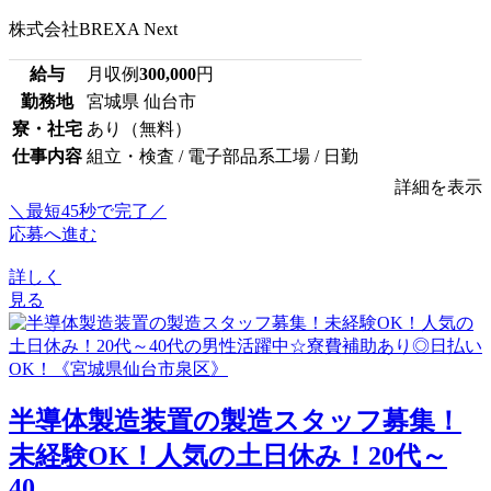
株式会社BREXA Next
給与
月収例
300,000
円
勤務地
宮城県 仙台市
寮・社宅
あり（無料）
仕事内容
組立・検査 / 電子部品系工場 / 日勤
詳細を表示
＼最短45秒で完了／
応募へ進む
詳しく
見る
半導体製造装置の製造スタッフ募集！
未経験OK！人気の土日休み！20代～
40...