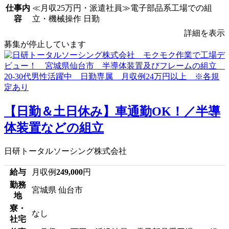
仕事内
≪月収25万円・派遣社員≫電子部品系工場での組
容
立・機械操作 日勤
詳細を表示
募集が停止しています
【日勤＆土日休み】車通勤OK！／半導
体装置などの組立
日研トータルソーシング株式会社
給与
月収例
249,000
円
勤務
宮城県 仙台市
地
寮・
なし
社宅