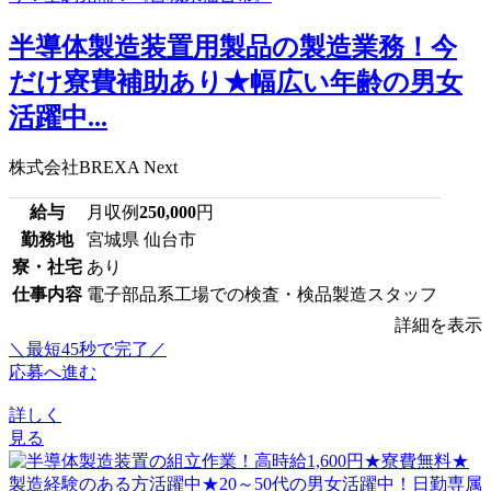
半導体製造装置用製品の製造業務！今
だけ寮費補助あり★幅広い年齢の男女
活躍中...
株式会社BREXA Next
給与
月収例
250,000
円
勤務地
宮城県 仙台市
寮・社宅
あり
仕事内容
電子部品系工場での検査・検品製造スタッフ
詳細を表示
＼最短45秒で完了／
応募へ進む
詳しく
見る