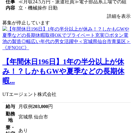
仕事
≪月収24.5万円・派遣社員≫電子部品系工場での組
内容
立・機械操作 日勤
詳細を表示
募集が停止しています
【年間休日196日】1年の半分以上が休
み！？しかもGWや夏季などの長期休
暇...
UTエージェント株式会社
給与
月収例
203,000
円
勤務
宮城県 仙台市
地
寮・
あり