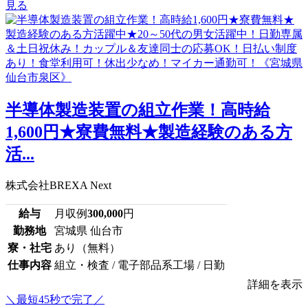
見る
半導体製造装置の組立作業！高時給
1,600円★寮費無料★製造経験のある方
活...
株式会社BREXA Next
給与
月収例
300,000
円
勤務地
宮城県 仙台市
寮・社宅
あり（無料）
仕事内容
組立・検査 / 電子部品系工場 / 日勤
詳細を表示
＼最短45秒で完了／