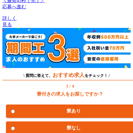
＼最短45秒で完了／
応募へ進む
詳しく
見る
おすすめ求人
\ 質問に答えて、
をチェック！ /
1 / 4
寮付きの求人をお探しですか？
寮あり
寮なし