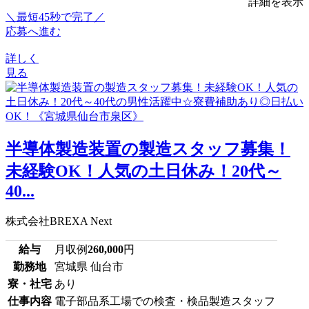
詳細を表示
＼最短45秒で完了／
応募へ進む
詳しく
見る
半導体製造装置の製造スタッフ募集！
未経験OK！人気の土日休み！20代～
40...
株式会社BREXA Next
給与
月収例
260,000
円
勤務地
宮城県 仙台市
寮・社宅
あり
仕事内容
電子部品系工場での検査・検品製造スタッフ