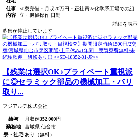
社宅
仕事
≪寮完備・月収20万円・正社員≫化学系工場での組
内容
立・機械操作 日勤
詳細を表示
募集が停止しています
【残業は選択OK♪プライベート重視派
に◎セラミック部品の機械加工・バリ
取り...
フジアルテ株式会社
給与
月収例
352,000
円
勤務地
宮城県 仙台市
寮・社宅
あり（無料）