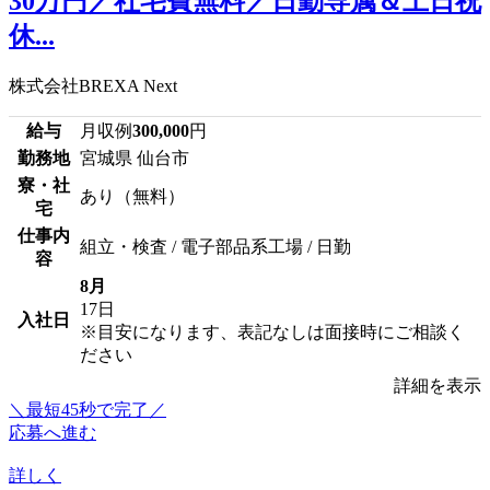
30万円／社宅費無料／日勤専属＆土日祝
休...
株式会社BREXA Next
給与
月収例
300,000
円
勤務地
宮城県 仙台市
寮・社
あり（無料）
宅
仕事内
組立・検査 / 電子部品系工場 / 日勤
容
8月
17日
入社日
※目安になります、表記なしは面接時にご相談く
ださい
詳細を表示
＼最短45秒で完了／
応募へ進む
詳しく