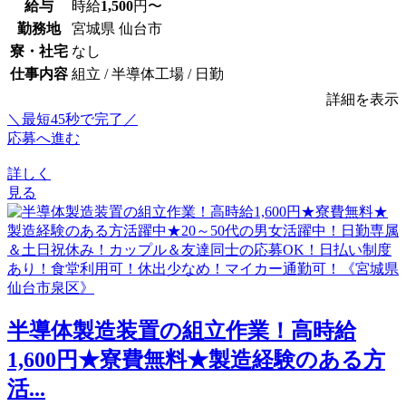
給与
時給
1,500
円〜
勤務地
宮城県 仙台市
寮・社宅
なし
仕事内容
組立 / 半導体工場 / 日勤
詳細を表示
＼最短45秒で完了／
応募へ進む
詳しく
見る
半導体製造装置の組立作業！高時給
1,600円★寮費無料★製造経験のある方
活...