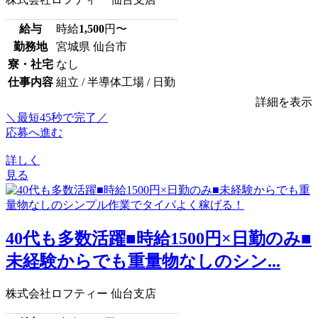
給与
時給
1,500
円〜
勤務地
宮城県 仙台市
寮・社宅
なし
仕事内容
組立 / 半導体工場 / 日勤
詳細を表示
＼最短45秒で完了／
応募へ進む
詳しく
見る
40代も多数活躍■時給1500円×日勤のみ■
未経験からでも重量物なしのシン...
株式会社ロフティー 仙台支店