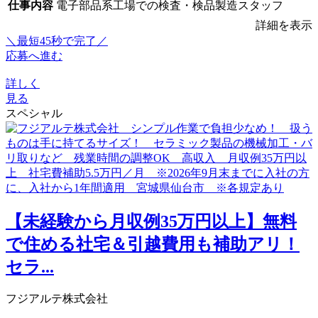
仕事内容
電子部品系工場での検査・検品製造スタッフ
詳細を表示
＼最短45秒で完了／
応募へ進む
詳しく
見る
スペシャル
【未経験から月収例35万円以上】無料
で住める社宅＆引越費用も補助アリ！
セラ...
フジアルテ株式会社