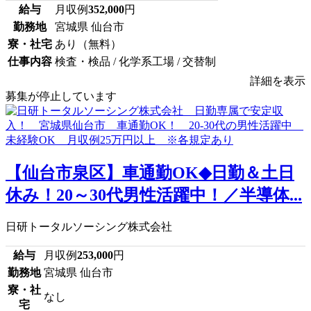
給与
月収例
352,000
円
勤務地
宮城県 仙台市
寮・社宅
あり（無料）
仕事内容
検査・検品 / 化学系工場 / 交替制
詳細を表示
募集が停止しています
【仙台市泉区】車通勤OK◆日勤＆土日
休み！20～30代男性活躍中！／半導体...
日研トータルソーシング株式会社
給与
月収例
253,000
円
勤務地
宮城県 仙台市
寮・社
なし
宅