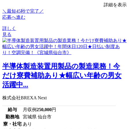
詳細を表示
＼最短45秒で完了／
応募へ進む
詳しく
見る
半導体製造装置用製品の製造業務！今
だけ寮費補助あり★幅広い年齢の男女
活躍中...
株式会社BREXA Next
給与
月収例
250,000
円
勤務地
宮城県 仙台市
寮・社宅
あり