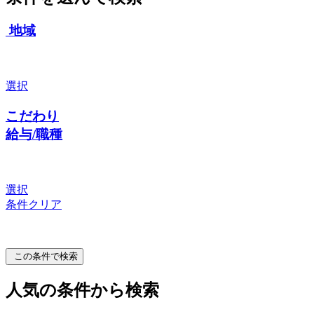
地域
選択
こだわり
給与/職種
選択
条件クリア
この条件で検索
人気の条件から検索