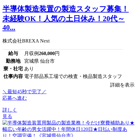
半導体製造装置の製造スタッフ募集！
未経験OK！人気の土日休み！20代～
40...
株式会社BREXA Next
給与
月収例
260,000
円
勤務地
宮城県 仙台市
寮・社宅
あり
仕事内容
電子部品系工場での検査・検品製造スタッフ
詳細を表示
＼最短45秒で完了／
応募へ進む
詳しく
見る