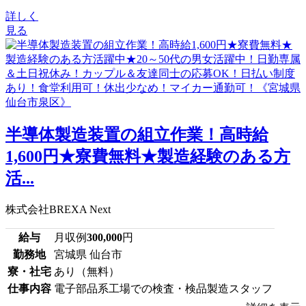
詳しく
見る
半導体製造装置の組立作業！高時給
1,600円★寮費無料★製造経験のある方
活...
株式会社BREXA Next
給与
月収例
300,000
円
勤務地
宮城県 仙台市
寮・社宅
あり（無料）
仕事内容
電子部品系工場での検査・検品製造スタッフ