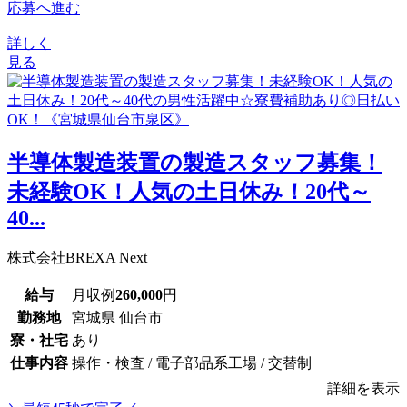
応募へ進む
詳しく
見る
半導体製造装置の製造スタッフ募集！
未経験OK！人気の土日休み！20代～
40...
株式会社BREXA Next
給与
月収例
260,000
円
勤務地
宮城県 仙台市
寮・社宅
あり
仕事内容
操作・検査 / 電子部品系工場 / 交替制
詳細を表示