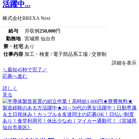
活躍中...
株式会社BREXA Next
給与
月収例
250,000
円
勤務地
宮城県 仙台市
寮・社宅
あり
仕事内容
加工・検査 / 電子部品系工場 / 交替制
詳細を表示
＼最短45秒で完了／
応募へ進む
詳しく
見る