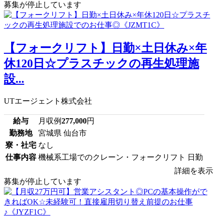
募集が停止しています
【フォークリフト】日勤×土日休み×年
休120日☆プラスチックの再生処理施
設...
UTエージェント株式会社
給与
月収例
277,000
円
勤務地
宮城県 仙台市
寮・社宅
なし
仕事内容
機械系工場でのクレーン・フォークリフト 日勤
詳細を表示
募集が停止しています