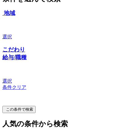
地域
選択
こだわり
給与/職種
選択
条件クリア
この条件で検索
人気の条件から検索