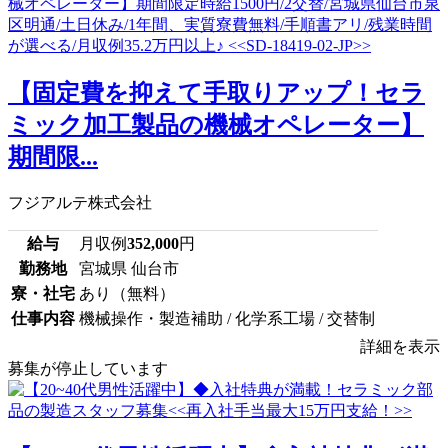
【固定費を抑えて手取りアップ！セラ
ミック加工製品の機械オペレーター】
期間限...
フジアルテ株式会社
給与
月収例
352,000
円
勤務地
宮城県 仙台市
寮・社宅
あり（無料）
仕事内容
機械操作・製造補助 / 化学系工場 / 交替制
詳細を表示
募集が停止しています