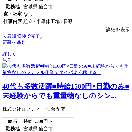
勤務地
宮城県 仙台市
寮・社宅
なし
仕事内容
組立 / 半導体工場 / 日勤
詳細を表示
＼最短45秒で完了／
応募へ進む
詳しく
見る
40代も多数活躍■時給1500円×日勤のみ■
未経験からでも重量物なしのシン...
株式会社ロフティー 仙台支店
給与
時給
1,500
円〜
勤務地
宮城県 仙台市