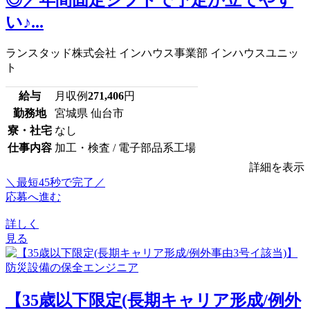
い♪...
ランスタッド株式会社 インハウス事業部 インハウスユニッ
ト
給与
月収例
271,406
円
勤務地
宮城県 仙台市
寮・社宅
なし
仕事内容
加工・検査 / 電子部品系工場
詳細を表示
＼最短45秒で完了／
応募へ進む
詳しく
見る
【35歳以下限定(長期キャリア形成/例外