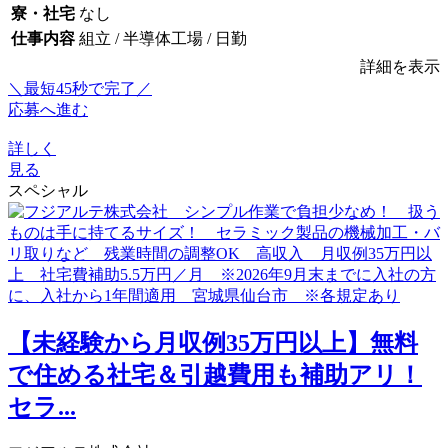
寮・社宅
なし
仕事内容
組立 / 半導体工場 / 日勤
詳細を表示
＼最短45秒で完了／
応募へ進む
詳しく
見る
スペシャル
【未経験から月収例35万円以上】無料
で住める社宅＆引越費用も補助アリ！
セラ...