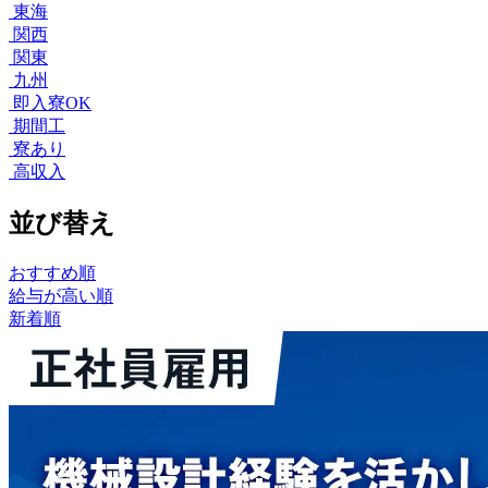
東海
関西
関東
九州
即入寮OK
期間工
寮あり
高収入
並び替え
おすすめ順
給与が高い順
新着順