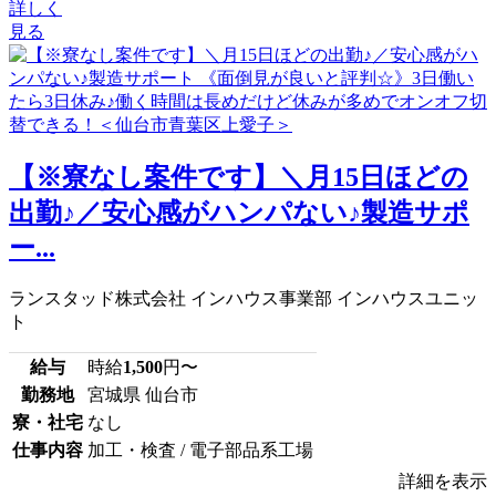
詳しく
見る
【※寮なし案件です】＼月15日ほどの
出勤♪／安心感がハンパない♪製造サポ
ー...
ランスタッド株式会社 インハウス事業部 インハウスユニッ
ト
給与
時給
1,500
円〜
勤務地
宮城県 仙台市
寮・社宅
なし
仕事内容
加工・検査 / 電子部品系工場
詳細を表示