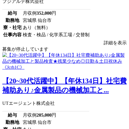
フジアルテ株式会社
給与
月収例
352,000
円
勤務地
宮城県 仙台市
寮・社宅
あり（無料）
仕事内容
検査・検品 / 化学系工場 / 交替制
詳細を表示
募集が停止しています
【20~30代活躍中】【年休134日】社宅費
補助あり♪金属製品の機械加工と...
UTエージェント株式会社
給与
月収例
205,000
円
勤務地
宮城県 仙台市