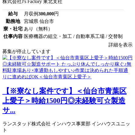
株式会社J's Factory 東北支社
給与
月収例
300,000
円
勤務地
宮城県 仙台市
寮・社宅
あり（無料）
仕事内容
医療機器の組立・加工 / 自動車系工場 / 交替制
詳細を表示
募集が停止しています
【※寮なし案件です】＜仙台市青葉区
上愛子＞時給1500円◎未経験可☆製造
サ...
ランスタッド株式会社 インハウス事業部 インハウスユニッ
ト