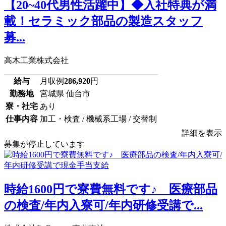
【20~40代男性活躍中】◆入社特典が満
載！セラミック部品の製造スタッフ
募...
高木工業株式会社
給与
月収例
286,920
円
勤務地
宮城県 仙台市
寮・社宅
あり
仕事内容
加工・検査 / 機械系工場 / 交替制
詳細を表示
募集が停止しています
時給1600円で寮費無料です♪ 医療部品
の検査/年内入寮可/年内研修受講で...