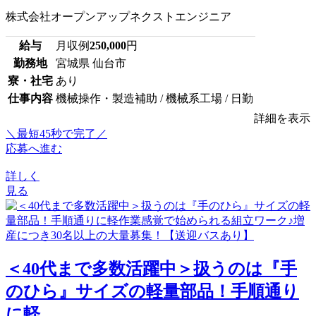
株式会社オープンアップネクストエンジニア
給与
月収例
250,000
円
勤務地
宮城県 仙台市
寮・社宅
あり
仕事内容
機械操作・製造補助 / 機械系工場 / 日勤
詳細を表示
＼最短45秒で完了／
応募へ進む
詳しく
見る
＜40代まで多数活躍中＞扱うのは『手
のひら』サイズの軽量部品！手順通り
に軽...