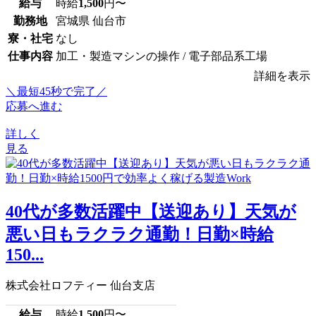
給与
時給
1,500
円〜
勤務地
宮城県 仙台市
寮・社宅
なし
仕事内容
加工・製造マシンの操作 / 電子部品系工場
詳細を表示
＼最短45秒で完了／
応募へ進む
詳しく
見る
40代が多数活躍中【送迎あり】天気が
悪い日もラクラク通勤！日勤×時給
150...
株式会社ロフティー 仙台支店
給与
時給
1,500
円〜