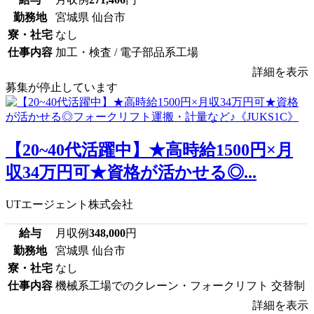
勤務地
宮城県 仙台市
寮・社宅
なし
仕事内容
加工・検査 / 電子部品系工場
詳細を表示
募集が停止しています
【20~40代活躍中】★高時給1500円×月
収34万円可★資格が活かせる◎...
UTエージェント株式会社
給与
月収例
348,000
円
勤務地
宮城県 仙台市
寮・社宅
なし
仕事内容
機械系工場でのクレーン・フォークリフト 交替制
詳細を表示