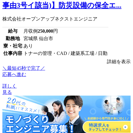
事由3号イ該当)】防災設備の保全エ...
株式会社オープンアップネクストエンジニア
給与
月収例
250,000
円
勤務地
宮城県 仙台市
寮・社宅
あり
仕事内容
トナーの管理・CAD / 建築系工場 / 日勤
詳細を表示
＼最短45秒で完了／
応募へ進む
詳しく
見る