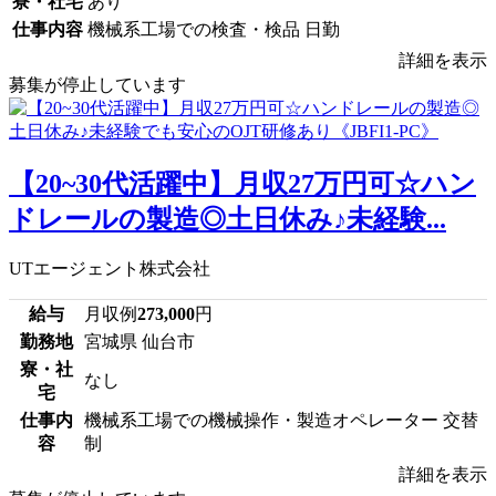
寮・社宅
あり
仕事内容
機械系工場での検査・検品 日勤
詳細を表示
募集が停止しています
【20~30代活躍中】月収27万円可☆ハン
ドレールの製造◎土日休み♪未経験...
UTエージェント株式会社
給与
月収例
273,000
円
勤務地
宮城県 仙台市
寮・社
なし
宅
仕事内
機械系工場での機械操作・製造オペレーター 交替
容
制
詳細を表示