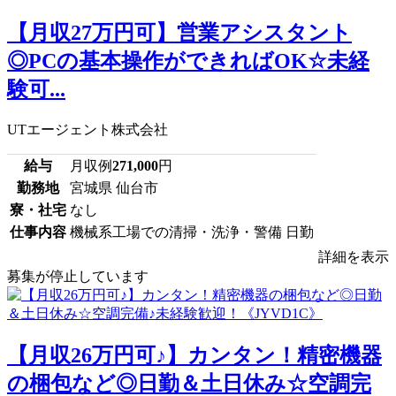
【月収27万円可】営業アシスタント
◎PCの基本操作ができればOK☆未経
験可...
UTエージェント株式会社
給与
月収例
271,000
円
勤務地
宮城県 仙台市
寮・社宅
なし
仕事内容
機械系工場での清掃・洗浄・警備 日勤
詳細を表示
募集が停止しています
【月収26万円可♪】カンタン！精密機器
の梱包など◎日勤＆土日休み☆空調完