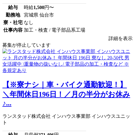
給与
時給
1,500
円〜
勤務地
宮城県 仙台市
寮・社宅
なし
仕事内容
加工・検査 / 電子部品系工場
詳細を表示
募集が停止しています
【※寮ナシ｜車・バイク通勤歓迎！】
＼年間休日196日！／月の半分がお休み
♪...
ランスタッド株式会社 インハウス事業部 インハウスユニッ
ト
給与
月収例
271,406
円