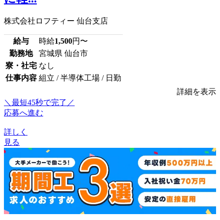
株式会社ロフティー 仙台支店
給与
時給
1,500
円〜
勤務地
宮城県 仙台市
寮・社宅
なし
仕事内容
組立 / 半導体工場 / 日勤
詳細を表示
＼最短45秒で完了／
応募へ進む
詳しく
見る