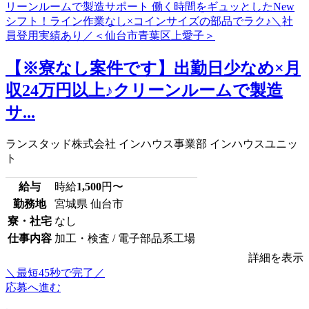
【※寮なし案件です】出勤日少なめ×月
収24万円以上♪クリーンルームで製造
サ...
ランスタッド株式会社 インハウス事業部 インハウスユニッ
ト
給与
時給
1,500
円〜
勤務地
宮城県 仙台市
寮・社宅
なし
仕事内容
加工・検査 / 電子部品系工場
詳細を表示
＼最短45秒で完了／
応募へ進む