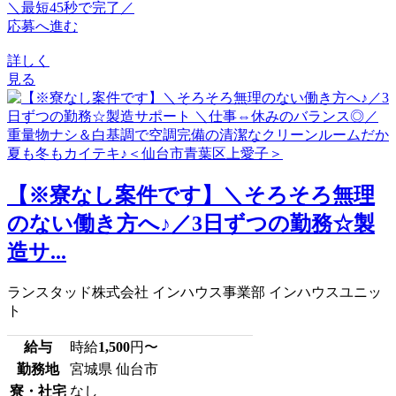
＼最短45秒で完了／
応募へ進む
詳しく
見る
【※寮なし案件です】＼そろそろ無理
のない働き方へ♪／3日ずつの勤務☆製
造サ...
ランスタッド株式会社 インハウス事業部 インハウスユニッ
ト
給与
時給
1,500
円〜
勤務地
宮城県 仙台市
寮・社宅
なし