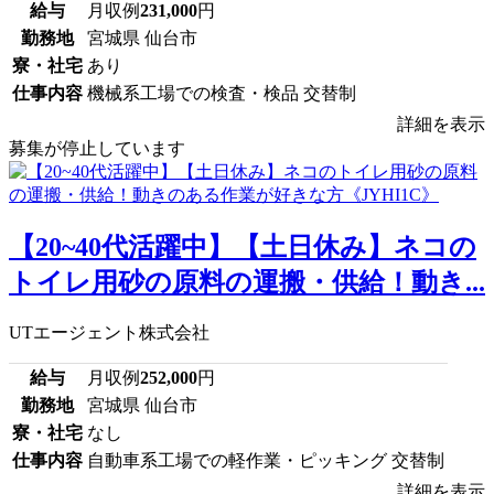
給与
月収例
231,000
円
勤務地
宮城県 仙台市
寮・社宅
あり
仕事内容
機械系工場での検査・検品 交替制
詳細を表示
募集が停止しています
【20~40代活躍中】【土日休み】ネコの
トイレ用砂の原料の運搬・供給！動き...
UTエージェント株式会社
給与
月収例
252,000
円
勤務地
宮城県 仙台市
寮・社宅
なし
仕事内容
自動車系工場での軽作業・ピッキング 交替制
詳細を表示