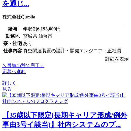
を通じ...
株式会社Questia
給与
年収例
6,193,600
円
勤務地
宮城県 仙台市
寮・社宅
あり
仕事内容
真空関連装置の設計・開発エンジニア・正社員
詳細を表示
＼最短45秒で完了／
応募へ進む
詳しく
見る
【35歳以下限定(長期キャリア形成/例外
事由3号イ該当)】社内システムのプ...