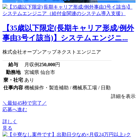
【35歳以下限定(長期キャリア形成/例外
事由3号イ該当)】システムエンジニ...
株式会社オープンアップネクストエンジニア
給与
月収例
250,000
円
勤務地
宮城県 仙台市
寮・社宅
あり
仕事内容
機械操作・製造補助 / 機械系工場 / 日勤
詳細を表示
＼最短45秒で完了／
応募へ進む
詳しく
見る