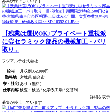
募集が停止しています
【残業は選択OK♪プライベート重視派
に◎セラミック部品の機械加工・バリ
取り...
フジアルテ株式会社
給与
月収例
352,000
円
勤務地
宮城県 仙台市
寮・社宅
あり（無料）
仕事内容
検査・検品 / 化学系工場 / 交替制
詳細を表示
募集が停止しています