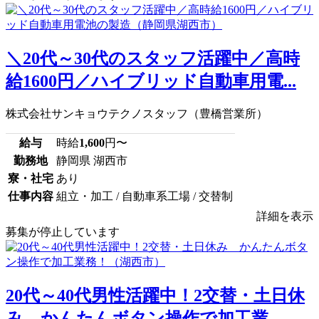
＼20代～30代のスタッフ活躍中／高時
給1600円／ハイブリッド自動車用電...
株式会社サンキョウテクノスタッフ（豊橋営業所）
給与
時給
1,600
円〜
勤務地
静岡県 湖西市
寮・社宅
あり
仕事内容
組立・加工 / 自動車系工場 / 交替制
詳細を表示
募集が停止しています
20代～40代男性活躍中！2交替・土日休
み かんたんボタン操作で加工業