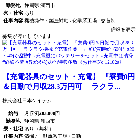
勤務地
静岡県 湖西市
寮・社宅
あり
仕事内容
機械操作・製造補助 / 化学系工場 / 交替制
詳細を表示
募集が停止しています
【充電器具のセット・充電】 『寮費0円
＆日勤で月収28.3万円可 ラクラ...
株式会社日本ケイテム
給与
月収例
283,000
円
勤務地
静岡県 湖西市
寮・社宅
あり（無料）
仕事内容
清掃 / 自動車系工場 / 日勤