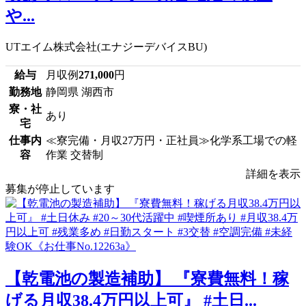
や...
UTエイム株式会社(エナジーデバイスBU)
給与
月収例
271,000
円
勤務地
静岡県 湖西市
寮・社
あり
宅
仕事内
≪寮完備・月収27万円・正社員≫化学系工場での軽
容
作業 交替制
詳細を表示
募集が停止しています
【乾電池の製造補助】 『寮費無料！稼
げる月収38.4万円以上可』 #土日...