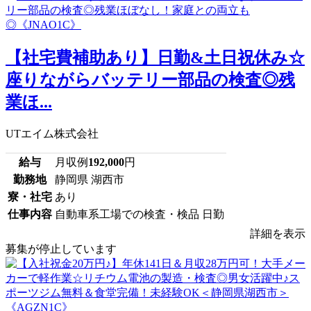
【社宅費補助あり】日勤&土日祝休み☆
座りながらバッテリー部品の検査◎残
業ほ...
UTエイム株式会社
給与
月収例
192,000
円
勤務地
静岡県 湖西市
寮・社宅
あり
仕事内容
自動車系工場での検査・検品 日勤
詳細を表示
募集が停止しています