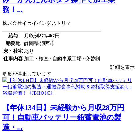
務！...
株式会社イカイインダストリィ
給与
月収例
271,467
円
勤務地
静岡県 湖西市
寮・社宅
あり
仕事内容
加工・検査 / 自動車系工場 / 交替制
詳細を表示
募集が停止しています
【年休134日】未経験から月収28万円
可！自動車バッテリー鉛蓄電池の製
造・...