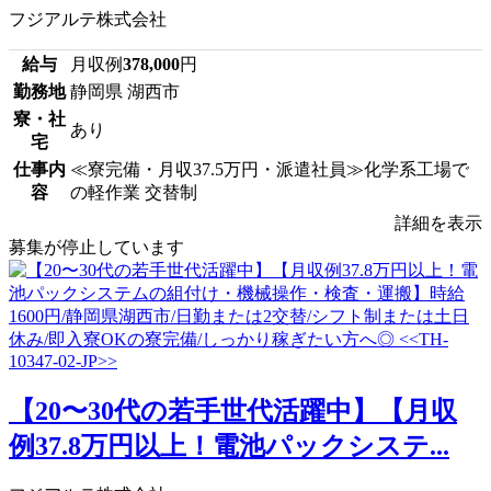
フジアルテ株式会社
給与
月収例
378,000
円
勤務地
静岡県 湖西市
寮・社
あり
宅
仕事内
≪寮完備・月収37.5万円・派遣社員≫化学系工場で
容
の軽作業 交替制
詳細を表示
募集が停止しています
【20〜30代の若手世代活躍中】【月収
例37.8万円以上！電池パックシステ...