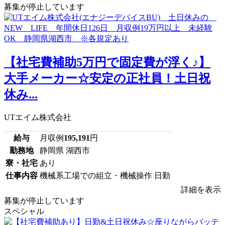
募集が停止しています
【社宅費補助5万円で固定費が浮く♪】
大手メーカー☆安定の正社員！土日祝
休み...
UTエイム株式会社
給与
月収例
195,191
円
勤務地
静岡県 湖西市
寮・社宅
あり
仕事内容
機械系工場での組立・機械操作 日勤
詳細を表示
募集が停止しています
スペシャル