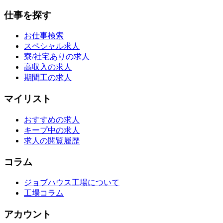
仕事を探す
お仕事検索
スペシャル求人
寮/社宅ありの求人
高収入の求人
期間工の求人
マイリスト
おすすめの求人
キープ中の求人
求人の閲覧履歴
コラム
ジョブハウス工場について
工場コラム
アカウント