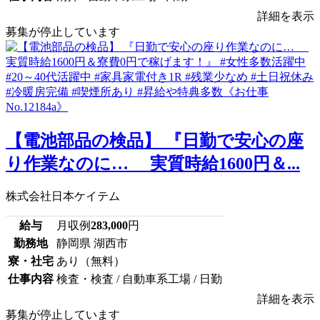
詳細を表示
募集が停止しています
【電池部品の検品】 『日勤で安心の座
り作業なのに… 実質時給1600円＆...
株式会社日本ケイテム
給与
月収例
283,000
円
勤務地
静岡県 湖西市
寮・社宅
あり（無料）
仕事内容
検査・検査 / 自動車系工場 / 日勤
詳細を表示
募集が停止しています