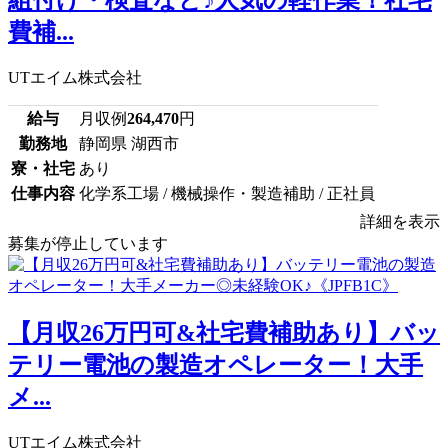
組付け・検査など♪人気の軽作業！社宅
費補...
UTエイム株式会社
給与
月収例
264,470
円
勤務地
静岡県 湖西市
寮・社宅
あり
仕事内容
化学系工場 / 機械操作・製造補助 / 正社員
詳細を表示
募集が停止しています
【月収26万円可&社宅費補助あり】バッ
テリー電池の製造オペレーター！大手
メ...
UTエイム株式会社