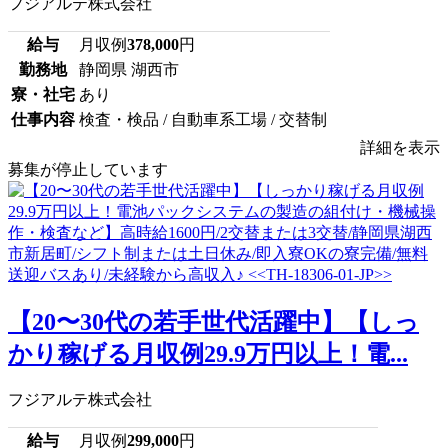
フジアルテ株式会社
給与
月収例
378,000
円
勤務地
静岡県 湖西市
寮・社宅
あり
仕事内容
検査・検品 / 自動車系工場 / 交替制
詳細を表示
募集が停止しています
【20〜30代の若手世代活躍中】【しっ
かり稼げる月収例29.9万円以上！電...
フジアルテ株式会社
給与
月収例
299,000
円