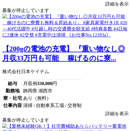
詳細を表示
募集が停止しています
【200gの電池の充電】 『重い物なし◎
月収33万円も可能 稼げるのに寮...
株式会社日本ケイテム
給与
月収例
330,000
円
勤務地
静岡県 湖西市
寮・社宅
あり（無料）
仕事内容
清掃 / 自動車系工場 / 交替制
詳細を表示
募集が停止しています