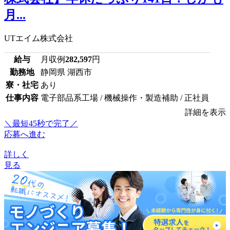
月...
UTエイム株式会社
給与
月収例
282,597
円
勤務地
静岡県 湖西市
寮・社宅
あり
仕事内容
電子部品系工場 / 機械操作・製造補助 / 正社員
詳細を表示
＼最短45秒で完了／
応募へ進む
詳しく
見る