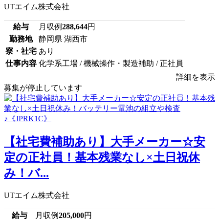
UTエイム株式会社
給与
月収例
288,644
円
勤務地
静岡県 湖西市
寮・社宅
あり
仕事内容
化学系工場 / 機械操作・製造補助 / 正社員
詳細を表示
募集が停止しています
【社宅費補助あり】大手メーカー☆安
定の正社員！基本残業なし×土日祝休
み！バ...
UTエイム株式会社
給与
月収例
205,000
円