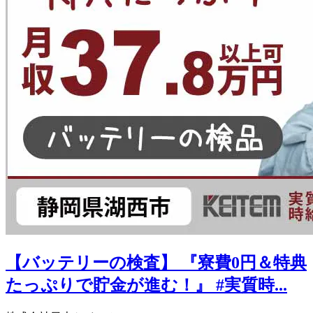
【バッテリーの検査】 『寮費0円＆特典
たっぷりで貯金が進む！』 #実質時...