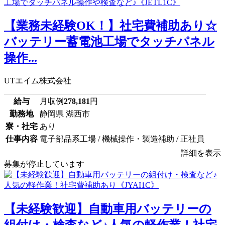
【業務未経験OK！】社宅費補助あり☆
バッテリー蓄電池工場でタッチパネル
操作...
UTエイム株式会社
給与
月収例
278,181
円
勤務地
静岡県 湖西市
寮・社宅
あり
仕事内容
電子部品系工場 / 機械操作・製造補助 / 正社員
詳細を表示
募集が停止しています
【未経験歓迎】自動車用バッテリーの