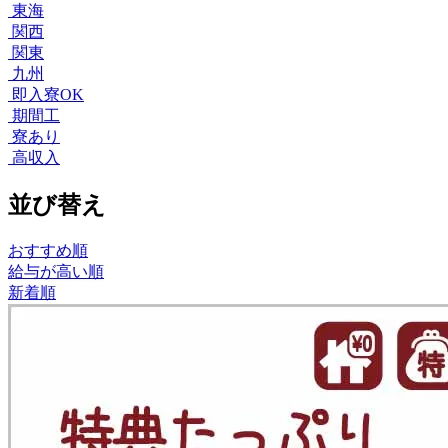
東海
関西
関東
九州
即入寮OK
期間工
寮あり
高収入
並び替え
おすすめ順
給与が高い順
新着順