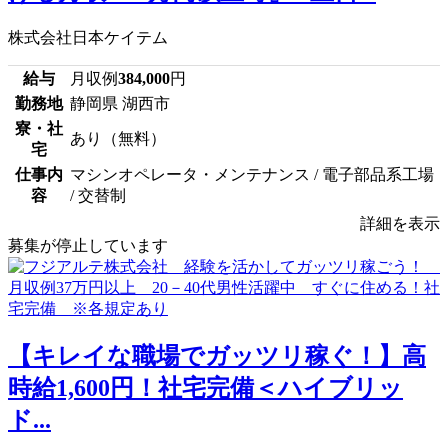
株式会社日本ケイテム
給与
月収例
384,000
円
勤務地
静岡県 湖西市
寮・社
あり（無料）
宅
仕事内
マシンオペレータ・メンテナンス / 電子部品系工場
容
/ 交替制
詳細を表示
募集が停止しています
【キレイな職場でガッツリ稼ぐ！】高
時給1,600円！社宅完備＜ハイブリッ
ド...