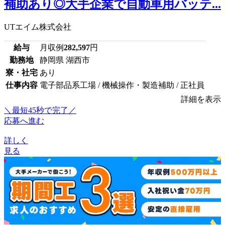
補助あり◎大手企業で自動車用バッテ...
UTエイム株式会社
給与
月収例
282,597
円
勤務地
静岡県 湖西市
寮・社宅
あり
仕事内容
電子部品系工場 / 機械操作・製造補助 / 正社員
詳細を表示
＼最短45秒で完了／
応募へ進む
詳しく
見る