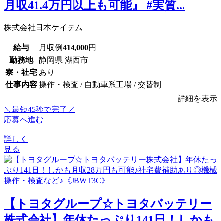
月収41.4万円以上も可能』 #実質...
株式会社日本ケイテム
給与
月収例
414,000
円
勤務地
静岡県 湖西市
寮・社宅
あり
仕事内容
操作・検査 / 自動車系工場 / 交替制
詳細を表示
＼最短45秒で完了／
応募へ進む
詳しく
見る
【トヨタグループ☆トヨタバッテリー
株式会社】年休たっぷり141日！しかも