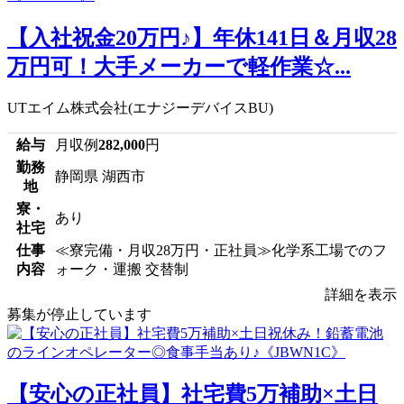
【入社祝金20万円♪】年休141日＆月収28
万円可！大手メーカーで軽作業☆...
UTエイム株式会社(エナジーデバイスBU)
給与
月収例
282,000
円
勤務
静岡県 湖西市
地
寮・
あり
社宅
仕事
≪寮完備・月収28万円・正社員≫化学系工場でのフ
内容
ォーク・運搬 交替制
詳細を表示
募集が停止しています
【安心の正社員】社宅費5万補助×土日