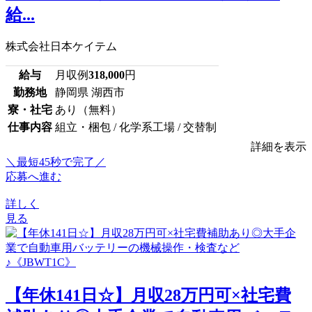
給...
株式会社日本ケイテム
給与
月収例
318,000
円
勤務地
静岡県 湖西市
寮・社宅
あり（無料）
仕事内容
組立・梱包 / 化学系工場 / 交替制
詳細を表示
＼最短45秒で完了／
応募へ進む
詳しく
見る
【年休141日☆】月収28万円可×社宅費