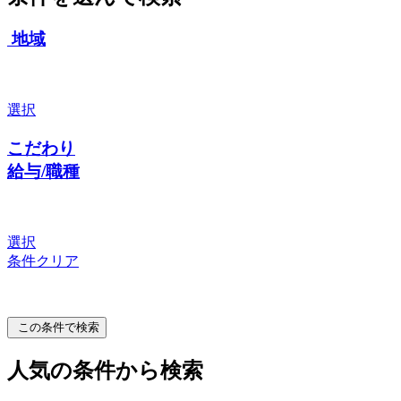
地域
選択
こだわり
給与/職種
選択
条件クリア
この条件で検索
人気の条件から検索