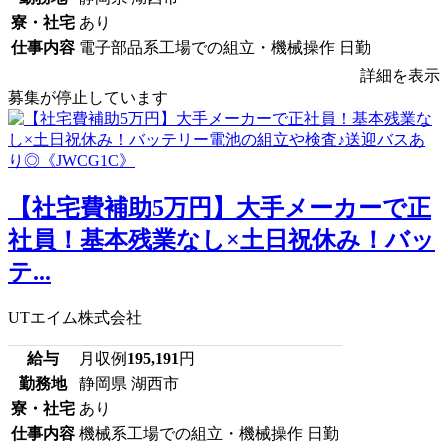
寮・社宅
あり
仕事内容
電子部品系工場での組立・機械操作 日勤
詳細を表示
募集が停止しています
【社宅費補助5万円】大手メーカーで正
社員！基本残業なし×土日祝休み！バッ
テ...
UTエイム株式会社
給与
月収例
195,191
円
勤務地
静岡県 湖西市
寮・社宅
あり
仕事内容
機械系工場での組立・機械操作 日勤