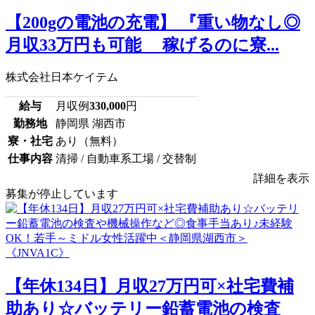
【200gの電池の充電】 『重い物なし◎
月収33万円も可能 稼げるのに寮...
株式会社日本ケイテム
給与
月収例
330,000
円
勤務地
静岡県 湖西市
寮・社宅
あり（無料）
仕事内容
清掃 / 自動車系工場 / 交替制
詳細を表示
募集が停止しています
【年休134日】月収27万円可×社宅費補
助あり☆バッテリー鉛蓄電池の検査