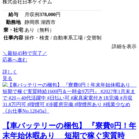
株式会社日本ケイテム
給与
月収例
378,000
円
勤務地
静岡県 湖西市
寮・社宅
あり（無料）
仕事内容
操作・検査 / 自動車系工場 / 交替制
詳細を表示
＼最短45秒で完了／
応募へ進む
詳しく
見る
【車バッテリーの梱包】 『寮費0円！年
末年始休暇あり 短期で稼ぐ実質時