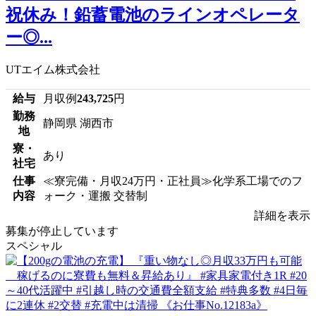
祝休み！鉛蓄電池のラインオペレータ
ー◎...
UTエイム株式会社
給与
月収例
243,725
円
勤務
静岡県 湖西市
地
寮・
あり
社宅
仕事
≪寮完備・月収24万円・正社員≫化学系工場でのフ
内容
ォーク・運搬 交替制
詳細を表示
募集が停止しています
スペシャル