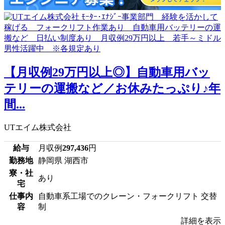
【月収例29万円以上◎】自動車用バッ
テリーの運搬など／お休みたっぷり♪年
間...
UTエイム株式会社
給与
月収例
297,436
円
勤務地
静岡県 湖西市
寮・社
あり
宅
仕事内
自動車系工場でのクレーン・フォークリフト 交替
容
制
詳細を表示