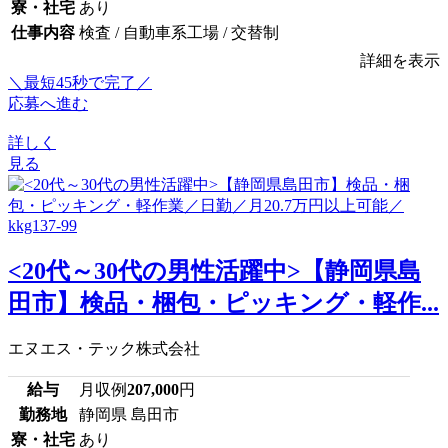
寮・社宅
あり
仕事内容
検査 / 自動車系工場 / 交替制
詳細を表示
＼最短45秒で完了／
応募へ進む
詳しく
見る
<20代～30代の男性活躍中>【静岡県島
田市】検品・梱包・ピッキング・軽作...
エヌエス・テック株式会社
給与
月収例
207,000
円
勤務地
静岡県 島田市
寮・社宅
あり