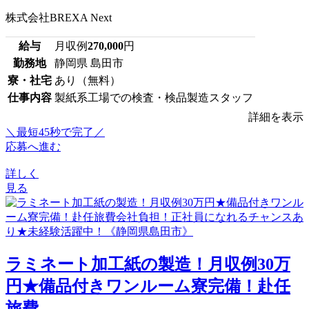
株式会社BREXA Next
給与
月収例
270,000
円
勤務地
静岡県 島田市
寮・社宅
あり（無料）
仕事内容
製紙系工場での検査・検品製造スタッフ
詳細を表示
＼最短45秒で完了／
応募へ進む
詳しく
見る
ラミネート加工紙の製造！月収例30万
円★備品付きワンルーム寮完備！赴任
旅費...