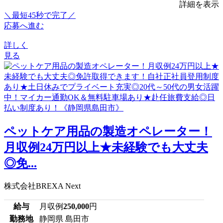
詳細を表示
＼最短45秒で完了／
応募へ進む
詳しく
見る
ペットケア用品の製造オペレーター！
月収例24万円以上★未経験でも大丈夫
◎免...
株式会社BREXA Next
給与
月収例
250,000
円
勤務地
静岡県 島田市