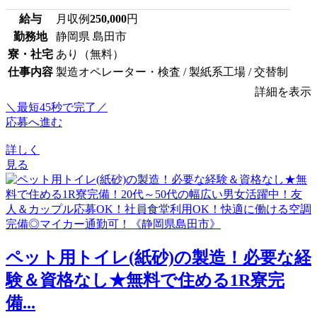
給与
月収例
250,000
円
勤務地
静岡県 島田市
寮・社宅
あり（無料）
仕事内容
製造オペレーター・検査 / 製紙系工場 / 交替制
詳細を表示
＼最短45秒で完了／
応募へ進む
詳しく
見る
ペット用トイレ(紙砂)の製造！必要な経
験＆資格なし★無料で住める1R寮完
備...