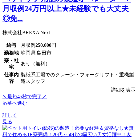
月収例24万円以上★未経験でも大丈夫
◎免...
株式会社BREXA Next
給与
月収例
250,000
円
勤務地
静岡県 島田市
寮・社
あり（無料）
宅
仕事内
製紙系工場でのクレーン・フォークリフト・重機製
容
造スタッフ
詳細を表示
＼最短45秒で完了／
応募へ進む
詳しく
見る