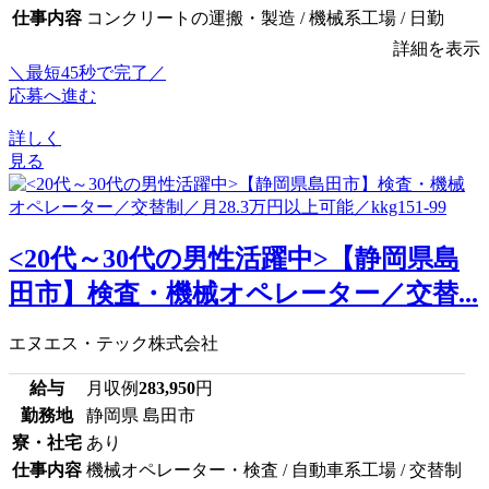
仕事内容
コンクリートの運搬・製造 / 機械系工場 / 日勤
詳細を表示
＼最短45秒で完了／
応募へ進む
詳しく
見る
<20代～30代の男性活躍中>【静岡県島
田市】検査・機械オペレーター／交替...
エヌエス・テック株式会社
給与
月収例
283,950
円
勤務地
静岡県 島田市
寮・社宅
あり
仕事内容
機械オペレーター・検査 / 自動車系工場 / 交替制