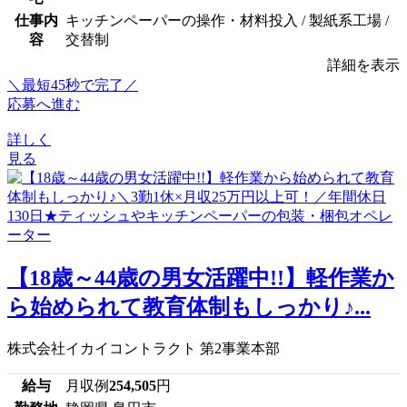
仕事内
キッチンペーパーの操作・材料投入 / 製紙系工場 /
容
交替制
詳細を表示
＼最短45秒で完了／
応募へ進む
詳しく
見る
【18歳～44歳の男女活躍中!!】軽作業か
ら始められて教育体制もしっかり♪...
株式会社イカイコントラクト 第2事業本部
給与
月収例
254,505
円