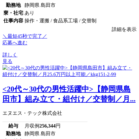
勤務地
静岡県 島田市
寮・社宅
あり
仕事内容
操作・運搬 / 食品系工場 / 交替制
詳細を表示
＼最短45秒で完了／
応募へ進む
詳しく
見る
<20代～30代の男性活躍中>【静岡県島
田市】組み立て・組付け／交替制／月...
エヌエス・テック株式会社
給与
月収例
256,344
円
勤務地
静岡県 島田市