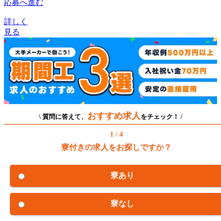
応募へ進む
詳しく
見る
おすすめ求人
\ 質問に答えて、
をチェック！ /
1 / 4
寮付きの求人をお探しですか？
寮あり
寮なし