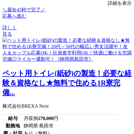
詳細を表示
＼最短45秒で完了／
応募へ進む
詳しく
見る
ペット用トイレ(紙砂)の製造！必要な経
験＆資格なし★無料で住める1R寮完
備...
株式会社BREXA Next
給与
月収例
270,000
円
勤務地
静岡県 島田市
寮・社宅
あり（無料）