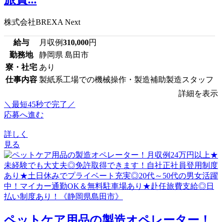
株式会社BREXA Next
給与
月収例
310,000
円
勤務地
静岡県 島田市
寮・社宅
あり
仕事内容
製紙系工場での機械操作・製造補助製造スタッフ
詳細を表示
＼最短45秒で完了／
応募へ進む
詳しく
見る
ペットケア用品の製造オペレーター！