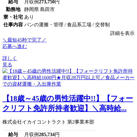
給与
月収例
273,750
円
勤務地
静岡県 島田市
寮・社宅
あり
仕事内容
パンの運搬・管理 / 食品系工場 / 交替制
詳細を表示
＼最短45秒で完了／
応募へ進む
詳しく
見る
【18歳～45歳の男性活躍中!!】【フォー
クリフト免許所持者歓迎】＼高時給...
株式会社イカイコントラクト 第2事業本部
給与
月収例
285,734
円