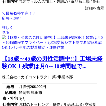
仕事内容
包装フィルムの加工・袋詰め / 食品系工場 / 夜勤
詳細を表示
＼最短45秒で完了／
応募へ進む
詳しく
見る
【18歳～45歳の男性活躍中!!】工場未経
験OK！残業は月0～10時間程で...
株式会社イカイコントラクト 第2事業本部
給与
月収例
266,000
円
勤務地
静岡県 島田市
寮・社宅
あり
仕事内容
具材のトッピング・操作 / 食品系工場 / 交替制