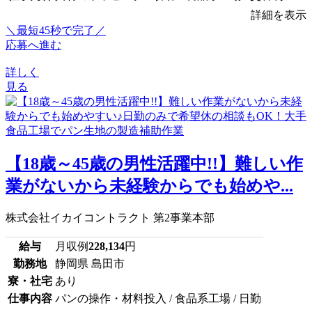
詳細を表示
＼最短45秒で完了／
応募へ進む
詳しく
見る
【18歳～45歳の男性活躍中!!】難しい作
業がないから未経験からでも始めや...
株式会社イカイコントラクト 第2事業本部
給与
月収例
228,134
円
勤務地
静岡県 島田市
寮・社宅
あり
仕事内容
パンの操作・材料投入 / 食品系工場 / 日勤