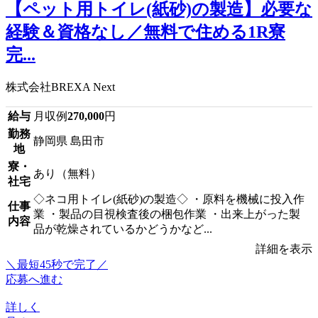
【ペット用トイレ(紙砂)の製造】必要な
経験＆資格なし／無料で住める1R寮
完...
株式会社BREXA Next
給与
月収例
270,000
円
勤務
静岡県 島田市
地
寮・
あり（無料）
社宅
◇ネコ用トイレ(紙砂)の製造◇ ・原料を機械に投入作
仕事
業 ・製品の目視検査後の梱包作業 ・出来上がった製
内容
品が乾燥されているかどうかなど...
詳細を表示
＼最短45秒で完了／
応募へ進む
詳しく