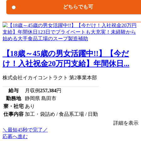
どちらでも可
【18歳～45歳の男女活躍中!!】【今だ
け！入社祝金20万円支給】年間休日...
株式会社イカイコントラクト 第2事業本部
給与
月収例
257,384
円
勤務地
静岡県 島田市
寮・社宅
あり
仕事内容
加工・袋詰め / 食品系工場 / 日勤
詳細を表示
＼最短45秒で完了／
応募へ進む