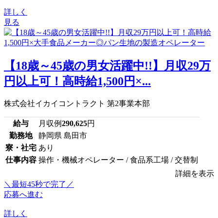
詳しく
見る
【18歳～45歳の男女活躍中!!】月収29万
円以上可！高時給1,500円×...
株式会社イカイコントラクト 第2事業本部
給与
月収例
290,625
円
勤務地
静岡県 島田市
寮・社宅
あり
仕事内容
操作・機械オペレーター / 食品系工場 / 交替制
詳細を表示
＼最短45秒で完了／
応募へ進む
詳しく