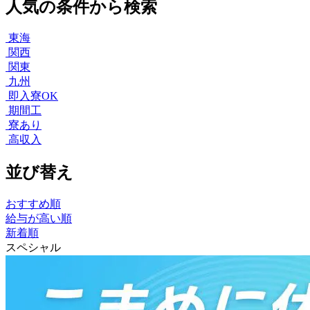
人気の条件から検索
東海
関西
関東
九州
即入寮OK
期間工
寮あり
高収入
並び替え
おすすめ順
給与が高い順
新着順
スペシャル