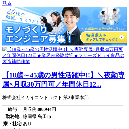
見る
【18歳～45歳の男性活躍中!!】＼夜勤専
属×月収30万円可／年間休日12...
株式会社イカイコントラクト 第2事業本部
給与
月収例
300,944
円
勤務地
静岡県 島田市
寮・社宅
あり