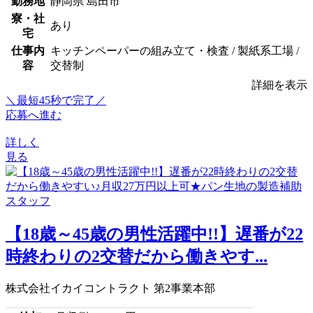
勤務地
静岡県 島田市
寮・社
あり
宅
仕事内
キッチンペーパーの組み立て・検査 / 製紙系工場 /
容
交替制
詳細を表示
＼最短45秒で完了／
応募へ進む
詳しく
見る
【18歳～45歳の男性活躍中!!】遅番が22
時終わりの2交替だから働きやす...
株式会社イカイコントラクト 第2事業本部