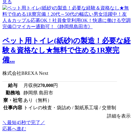
見る
ペット用トイレ(紙砂)の製造！必要な経
験＆資格なし★無料で住める1R寮完
備...
株式会社BREXA Next
給与
月収例
270,000
円
勤務地
静岡県 島田市
寮・社宅
あり（無料）
仕事内容
トイレの検査・袋詰め / 製紙系工場 / 交替制
詳細を表示
＼最短45秒で完了／
応募へ進む