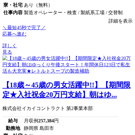
寮・社宅
あり（無料）
仕事内容
製造オペレーター・検査 / 製紙系工場 / 交替制
詳細を表示
＼最短45秒で完了／
応募へ進む
詳しく
見る
【18歳～45歳の男女活躍中!!】【期間限
定★入社祝金20万円支給】朝はゆ...
株式会社イカイコントラクト 第2事業本部
給与
月収例
257,384
円
勤務地
静岡県 島田市