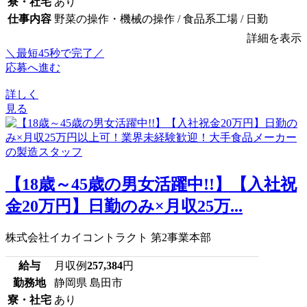
寮・社宅
あり
仕事内容
野菜の操作・機械の操作 / 食品系工場 / 日勤
詳細を表示
＼最短45秒で完了／
応募へ進む
詳しく
見る
【18歳～45歳の男女活躍中!!】【入社祝
金20万円】日勤のみ×月収25万...
株式会社イカイコントラクト 第2事業本部
給与
月収例
257,384
円
勤務地
静岡県 島田市
寮・社宅
あり