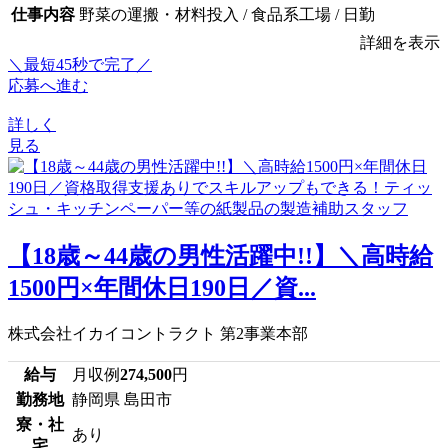
仕事内容
野菜の運搬・材料投入 / 食品系工場 / 日勤
詳細を表示
＼最短45秒で完了／
応募へ進む
詳しく
見る
【18歳～44歳の男性活躍中!!】＼高時給
1500円×年間休日190日／資...
株式会社イカイコントラクト 第2事業本部
給与
月収例
274,500
円
勤務地
静岡県 島田市
寮・社
あり
宅