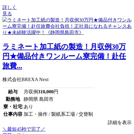
詳しく
見る
ラミネート加工紙の製造！月収例30万
円★備品付きワンルーム寮完備！赴任
旅費...
株式会社BREXA Next
給与
月収例
310,000
円
勤務地
静岡県 島田市
寮・社宅
あり
仕事内容
加工・操作 / 製紙系工場 / 交替制
詳細を表示
＼最短45秒で完了／