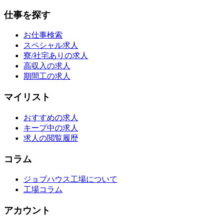
仕事を探す
お仕事検索
スペシャル求人
寮/社宅ありの求人
高収入の求人
期間工の求人
マイリスト
おすすめの求人
キープ中の求人
求人の閲覧履歴
コラム
ジョブハウス工場について
工場コラム
アカウント