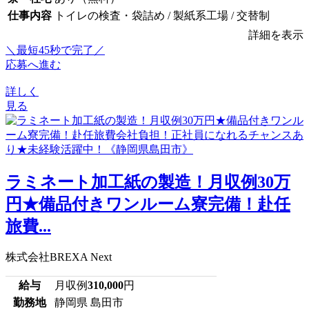
仕事内容
トイレの検査・袋詰め / 製紙系工場 / 交替制
詳細を表示
＼最短45秒で完了／
応募へ進む
詳しく
見る
ラミネート加工紙の製造！月収例30万
円★備品付きワンルーム寮完備！赴任
旅費...
株式会社BREXA Next
給与
月収例
310,000
円
勤務地
静岡県 島田市