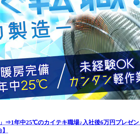
⇒1年中25℃のカイテキ職場♪入社後6万円プレゼ
◎】