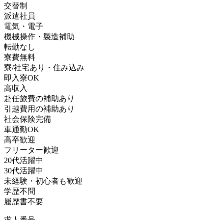
交替制
派遣社員
電気・電子
機械操作・製造補助
転勤なし
寮費無料
寮/社宅あり・住み込み
即入寮OK
高収入
赴任旅費の補助あり
引越費用の補助あり
社会保険完備
車通勤OK
高卒歓迎
フリーター歓迎
20代活躍中
30代活躍中
未経験・初心者も歓迎
学歴不問
履歴書不要
求人番号