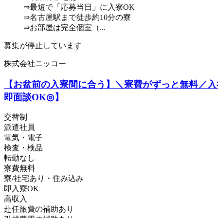
⇒最短で「応募当日」に入寮OK
⇒名古屋駅まで徒歩約10分の寮
⇒お部屋は完全個室（...
募集が停止しています
株式会社ニッコー
【お盆前の入寮間に合う】＼寮費がずっと無料／入
即面談OK◎】
交替制
派遣社員
電気・電子
検査・検品
転勤なし
寮費無料
寮/社宅あり・住み込み
即入寮OK
高収入
赴任旅費の補助あり