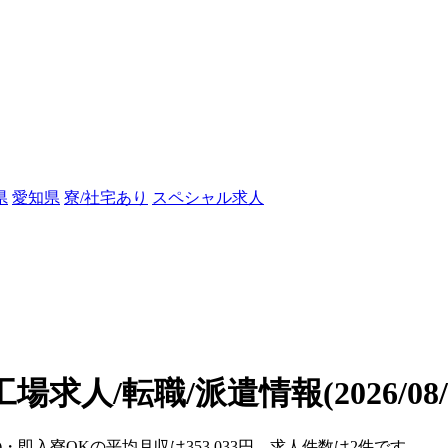
県
愛知県
寮/社宅あり
スペシャル求人
工場求人/転職/派遣情報
(2026/0
)・即入寮OKの平均月収は353,033円、求人件数は2件です。