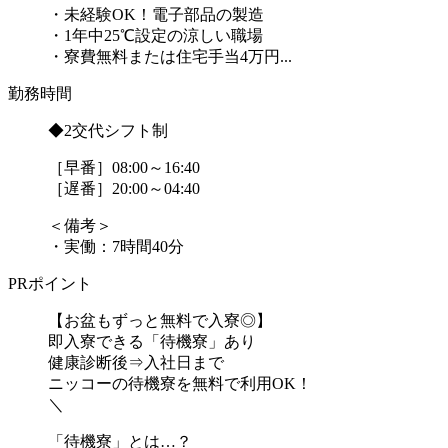
・未経験OK！電子部品の製造
・1年中25℃設定の涼しい職場
・寮費無料または住宅手当4万円...
勤務時間
◆2交代シフト制
［早番］08:00～16:40
［遅番］20:00～04:40
＜備考＞
・実働：7時間40分
PRポイント
【お盆もずっと無料で入寮◎】
即入寮できる「待機寮」あり
健康診断後⇒入社日まで
ニッコーの待機寮を無料で利用OK！
＼
「待機寮」とは…？