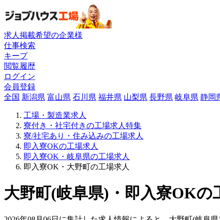
求人掲載希望の企業様
仕事検索
キープ
閲覧履歴
ログイン
会員登録
全国
新潟県
富山県
石川県
福井県
山梨県
長野県
岐阜県
静岡
工場・製造業求人
寮付き・社宅付きの工場求人特集
寮/社宅あり・住み込みの工場求人
即入寮OKの工場求人
即入寮OK・岐阜県の工場求人
即入寮OK・大野町の工場求人
大野町(岐阜県)・即入寮OKの
2026年08月06日に集計した求人情報によると、大野町(岐阜県