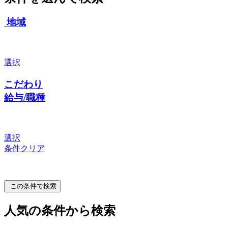
地域
選択
こだわり
給与/職種
選択
条件クリア
この条件で検索
人気の条件から検索