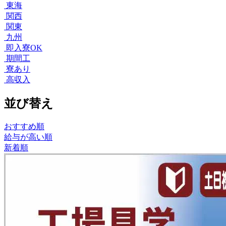
東海
関西
関東
九州
即入寮OK
期間工
寮あり
高収入
並び替え
おすすめ順
給与が高い順
新着順