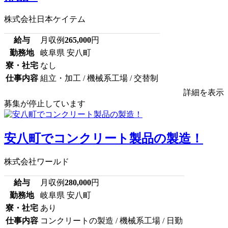
株式会社日本ケイテム
給与
月収例
265,000
円
勤務地
岐阜県 安八町
寮・社宅
なし
仕事内容
組立・加工 / 機械系工場 / 交替制
詳細を表示
募集が停止しています
安八町でコンクリート製品の製造！
株式会社ワールド
給与
月収例
280,000
円
勤務地
岐阜県 安八町
寮・社宅
あり
仕事内容
コンクリートの製造 / 機械系工場 / 日勤