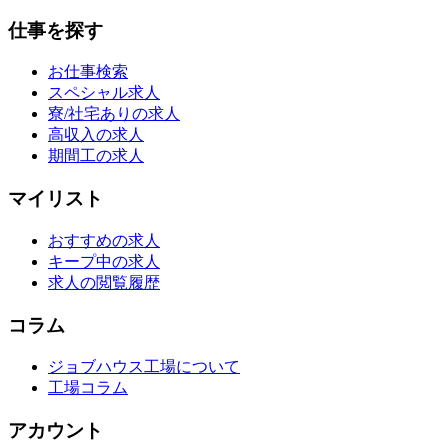
仕事を探す
お仕事検索
スペシャル求人
寮/社宅ありの求人
高収入の求人
期間工の求人
マイリスト
おすすめの求人
キープ中の求人
求人の閲覧履歴
コラム
ジョブハウス工場について
工場コラム
アカウント