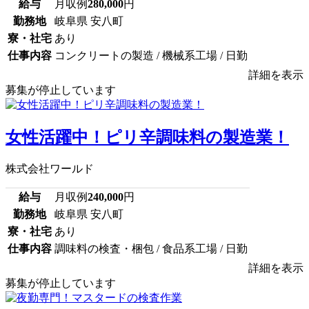
給与
月収例
280,000
円
勤務地
岐阜県 安八町
寮・社宅
あり
仕事内容
コンクリートの製造 / 機械系工場 / 日勤
詳細を表示
募集が停止しています
女性活躍中！ピリ辛調味料の製造業！
株式会社ワールド
給与
月収例
240,000
円
勤務地
岐阜県 安八町
寮・社宅
あり
仕事内容
調味料の検査・梱包 / 食品系工場 / 日勤
詳細を表示
募集が停止しています