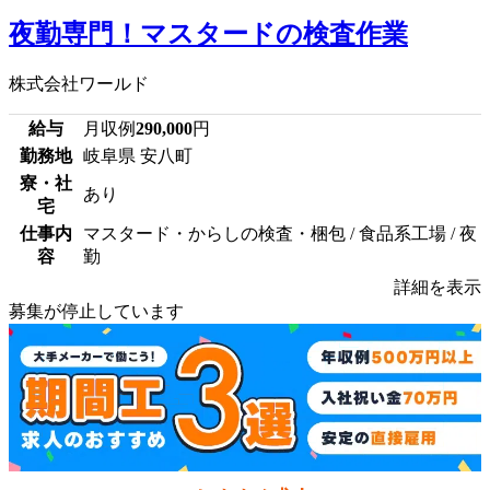
夜勤専門！マスタードの検査作業
株式会社ワールド
給与
月収例
290,000
円
勤務地
岐阜県 安八町
寮・社
あり
宅
仕事内
マスタード・からしの検査・梱包 / 食品系工場 / 夜
容
勤
詳細を表示
募集が停止しています