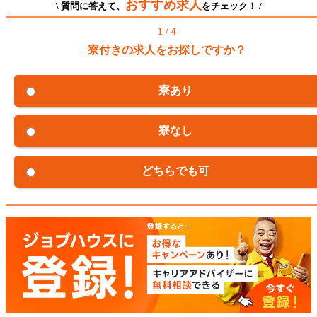
おすすめ求人
\ 質問に答えて、
をチェック！ /
1 / 4
寮付きの求人をお探しですか？
寮あり
寮なし
どちらでも可