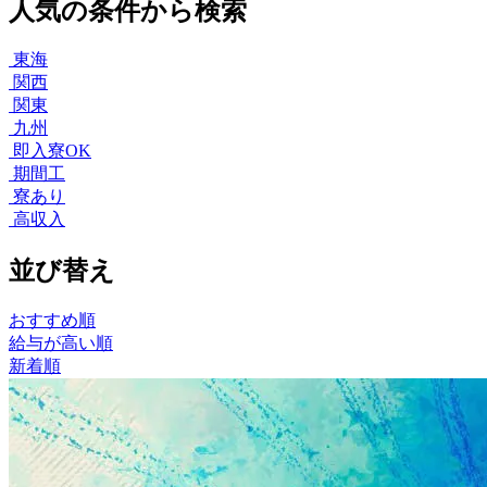
人気の条件から検索
東海
関西
関東
九州
即入寮OK
期間工
寮あり
高収入
並び替え
おすすめ順
給与が高い順
新着順