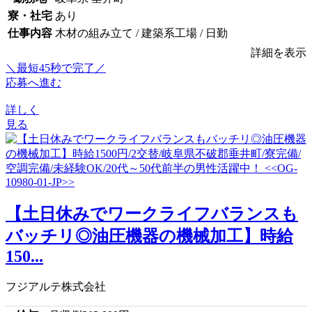
寮・社宅
あり
仕事内容
木材の組み立て / 建築系工場 / 日勤
詳細を表示
＼最短45秒で完了／
応募へ進む
詳しく
見る
【土日休みでワークライフバランスも
バッチリ◎油圧機器の機械加工】時給
150...
フジアルテ株式会社