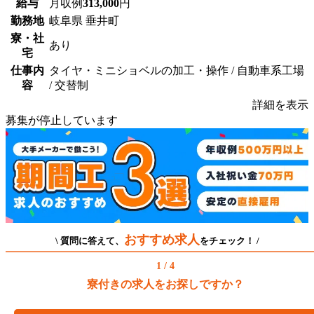
給与
月収例
313,000
円
勤務地
岐阜県 垂井町
寮・社
あり
宅
仕事内
タイヤ・ミニショベルの加工・操作 / 自動車系工場
容
/ 交替制
詳細を表示
募集が停止しています
おすすめ求人
\ 質問に答えて、
をチェック！ /
1 / 4
寮付きの求人をお探しですか？