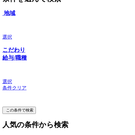
地域
選択
こだわり
給与/職種
選択
条件クリア
この条件で検索
人気の条件から検索