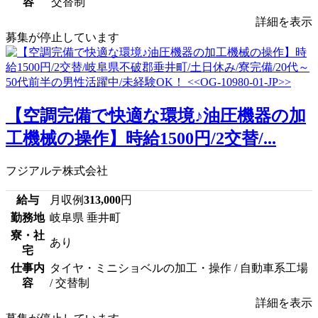
容
交替制
詳細を表示
募集が停止しています
【空調完備で快適な環境♪油圧機器の加
工機械の操作】時給1500円/2交替/...
フジアルテ株式会社
給与
月収例
313,000
円
勤務地
岐阜県 垂井町
寮・社
あり
宅
仕事内
タイヤ・ミニショベルの加工・操作 / 自動車系工場
容
/ 交替制
詳細を表示