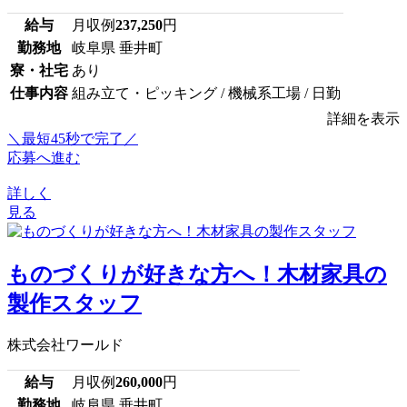
給与
月収例
237,250
円
勤務地
岐阜県 垂井町
寮・社宅
あり
仕事内容
組み立て・ピッキング / 機械系工場 / 日勤
詳細を表示
＼最短45秒で完了／
応募へ進む
詳しく
見る
ものづくりが好きな方へ！木材家具の
製作スタッフ
株式会社ワールド
給与
月収例
260,000
円
勤務地
岐阜県 垂井町