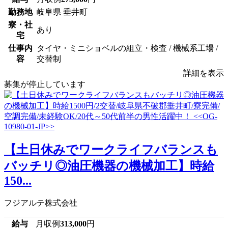
勤務地
岐阜県 垂井町
寮・社
あり
宅
仕事内
タイヤ・ミニショベルの組立・検査 / 機械系工場 /
容
交替制
詳細を表示
募集が停止しています
【土日休みでワークライフバランスも
バッチリ◎油圧機器の機械加工】時給
150...
フジアルテ株式会社
給与
月収例
313,000
円