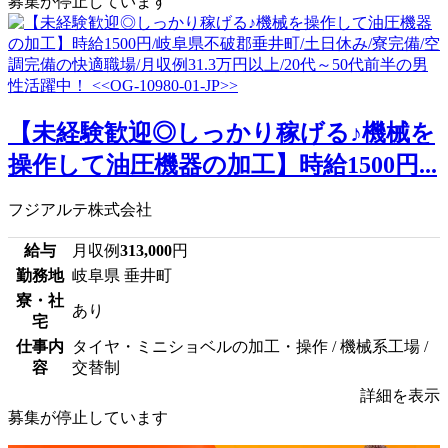
募集が停止しています
【未経験歓迎◎しっかり稼げる♪機械を
操作して油圧機器の加工】時給1500円...
フジアルテ株式会社
給与
月収例
313,000
円
勤務地
岐阜県 垂井町
寮・社
あり
宅
仕事内
タイヤ・ミニショベルの加工・操作 / 機械系工場 /
容
交替制
詳細を表示
募集が停止しています