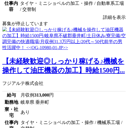
仕事内
タイヤ・ミニショベルの加工・操作 / 自動車系工場
容
/ 交替制
詳細を表示
募集が停止しています
【未経験歓迎◎しっかり稼げる♪機械を
操作して油圧機器の加工】時給1500円...
フジアルテ株式会社
給与
月収例
313,000
円
勤務地
岐阜県 垂井町
寮・社
あり
宅
仕事内
タイヤ・ミニショベルの加工・操作 / 機械系工場 /