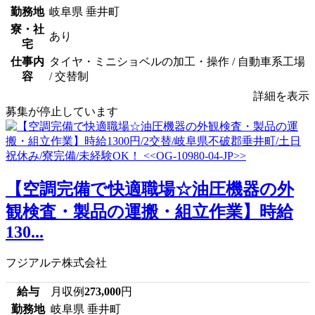
勤務地
岐阜県 垂井町
寮・社
あり
宅
仕事内
タイヤ・ミニショベルの加工・操作 / 自動車系工場
容
/ 交替制
詳細を表示
募集が停止しています
【空調完備で快適職場☆油圧機器の外
観検査・製品の運搬・組立作業】時給
130...
フジアルテ株式会社
給与
月収例
273,000
円
勤務地
岐阜県 垂井町