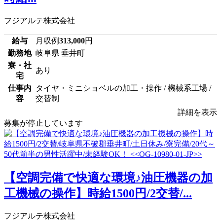
フジアルテ株式会社
給与
月収例
313,000
円
勤務地
岐阜県 垂井町
寮・社
あり
宅
仕事内
タイヤ・ミニショベルの加工・操作 / 機械系工場 /
容
交替制
詳細を表示
募集が停止しています
【空調完備で快適な環境♪油圧機器の加
工機械の操作】時給1500円/2交替/...
フジアルテ株式会社