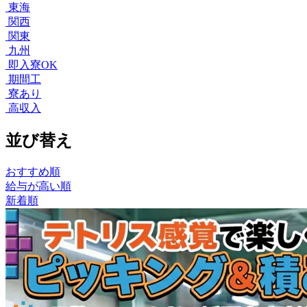
東海
関西
関東
九州
即入寮OK
期間工
寮あり
高収入
並び替え
おすすめ順
給与が高い順
新着順