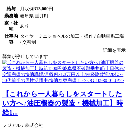
給与
月収例
313,000
円
勤務地
岐阜県 垂井町
寮・社
あり
宅
仕事内
タイヤ・ミニショベルの加工・操作 / 自動車系工場
容
/ 交替制
詳細を表示
募集が停止しています
【これから一人暮らしをスタートした
い方へ♪油圧機器の製造・機械加工】時
給1...
フジアルテ株式会社