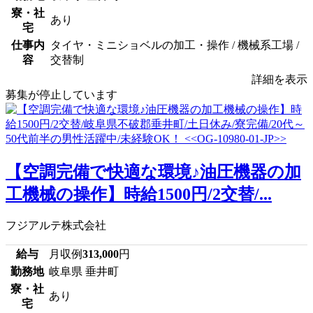
寮・社
あり
宅
仕事内
タイヤ・ミニショベルの加工・操作 / 機械系工場 /
容
交替制
詳細を表示
募集が停止しています
【空調完備で快適な環境♪油圧機器の加
工機械の操作】時給1500円/2交替/...
フジアルテ株式会社
給与
月収例
313,000
円
勤務地
岐阜県 垂井町
寮・社
あり
宅