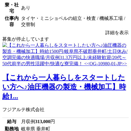
寮・社
あり
宅
仕事内
タイヤ・ミニショベルの組立・検査 / 機械系工場 /
容
交替制
詳細を表示
募集が停止しています
【これから一人暮らしをスタートした
い方へ♪油圧機器の製造・機械加工】時
給1...
フジアルテ株式会社
給与
月収例
313,000
円
勤務地
岐阜県 垂井町