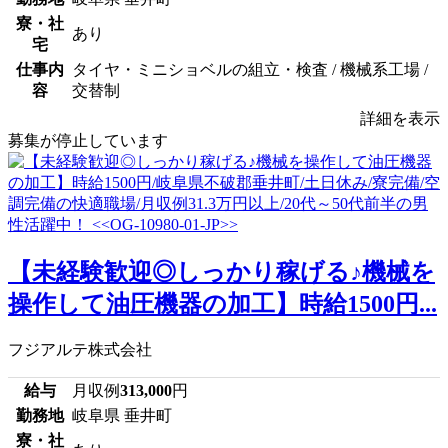
寮・社
あり
宅
仕事内
タイヤ・ミニショベルの組立・検査 / 機械系工場 /
容
交替制
詳細を表示
募集が停止しています
【未経験歓迎◎しっかり稼げる♪機械を
操作して油圧機器の加工】時給1500円...
フジアルテ株式会社
給与
月収例
313,000
円
勤務地
岐阜県 垂井町
寮・社