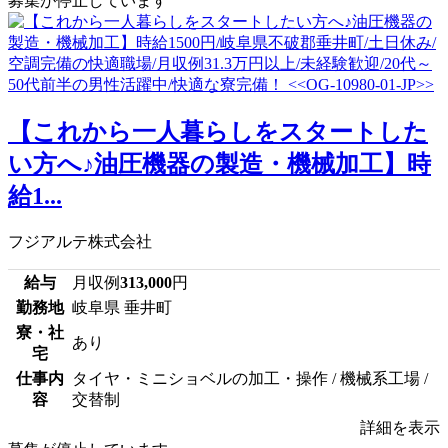
募集が停止しています
【これから一人暮らしをスタートした
い方へ♪油圧機器の製造・機械加工】時
給1...
フジアルテ株式会社
給与
月収例
313,000
円
勤務地
岐阜県 垂井町
寮・社
あり
宅
仕事内
タイヤ・ミニショベルの加工・操作 / 機械系工場 /
容
交替制
詳細を表示