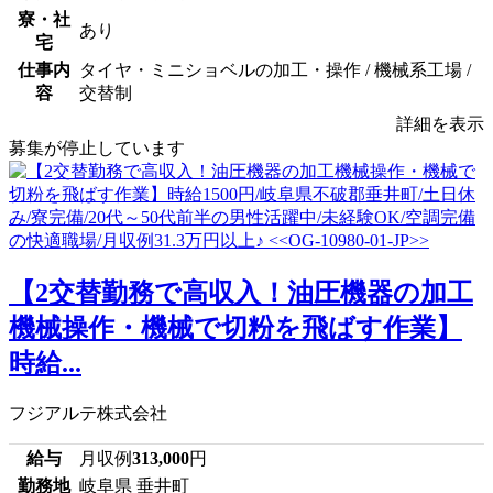
寮・社
あり
宅
仕事内
タイヤ・ミニショベルの加工・操作 / 機械系工場 /
容
交替制
詳細を表示
募集が停止しています
【2交替勤務で高収入！油圧機器の加工
機械操作・機械で切粉を飛ばす作業】
時給...
フジアルテ株式会社
給与
月収例
313,000
円
勤務地
岐阜県 垂井町