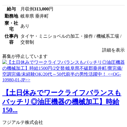
給与
月収例
313,000
円
勤務地
岐阜県 垂井町
寮・社
あり
宅
仕事内
タイヤ・ミニショベルの加工・操作 / 機械系工場 /
容
交替制
詳細を表示
募集が停止しています
【土日休みでワークライフバランスも
バッチリ◎油圧機器の機械加工】時給
150...
フジアルテ株式会社