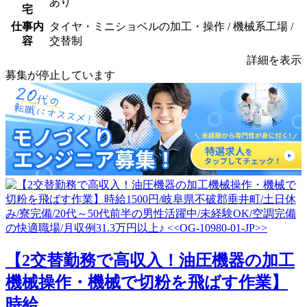
あり
宅
仕事内
タイヤ・ミニショベルの加工・操作 / 機械系工場 /
容
交替制
詳細を表示
募集が停止しています
【2交替勤務で高収入！油圧機器の加工
機械操作・機械で切粉を飛ばす作業】
時給...