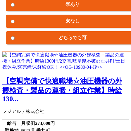
寮あり
寮なし
どちらでも可
【空調完備で快適職場☆油圧機器の外
観検査・製品の運搬・組立作業】時給
130...
フジアルテ株式会社
給与
月収例
273,000
円
勤務地
岐阜県 垂井町