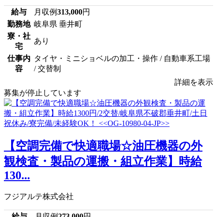
給与
月収例
313,000
円
勤務地
岐阜県 垂井町
寮・社
あり
宅
仕事内
タイヤ・ミニショベルの加工・操作 / 自動車系工場
容
/ 交替制
詳細を表示
募集が停止しています
【空調完備で快適職場☆油圧機器の外
観検査・製品の運搬・組立作業】時給
130...
フジアルテ株式会社
給与
月収例
273,000
円