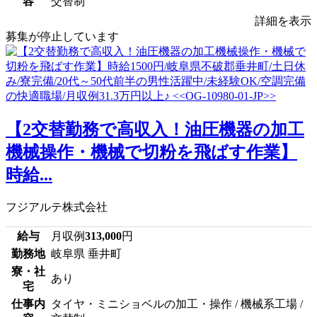
容
交替制
詳細を表示
募集が停止しています
【2交替勤務で高収入！油圧機器の加工
機械操作・機械で切粉を飛ばす作業】
時給...
フジアルテ株式会社
給与
月収例
313,000
円
勤務地
岐阜県 垂井町
寮・社
あり
宅
仕事内
タイヤ・ミニショベルの加工・操作 / 機械系工場 /