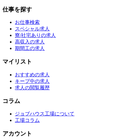
仕事を探す
お仕事検索
スペシャル求人
寮/社宅ありの求人
高収入の求人
期間工の求人
マイリスト
おすすめの求人
キープ中の求人
求人の閲覧履歴
コラム
ジョブハウス工場について
工場コラム
アカウント