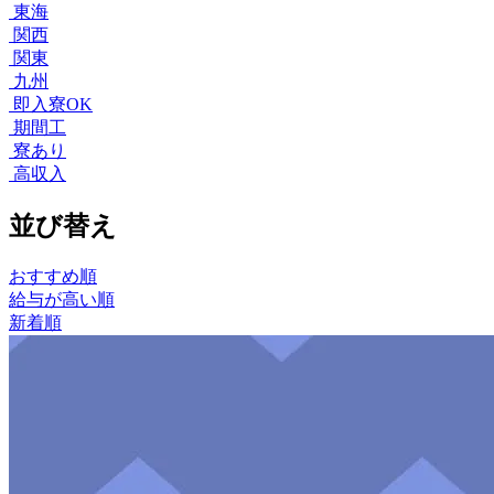
東海
関西
関東
九州
即入寮OK
期間工
寮あり
高収入
並び替え
おすすめ順
給与が高い順
新着順