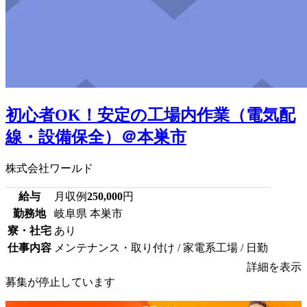
初心者OK！安定の工場内作業（電気配
線・設備保全）＠本巣市
株式会社ワールド
給与
月収例
250,000
円
勤務地
岐阜県 本巣市
寮・社宅
あり
仕事内容
メンテナンス・取り付け / 家電系工場 / 日勤
詳細を表示
募集が停止しています