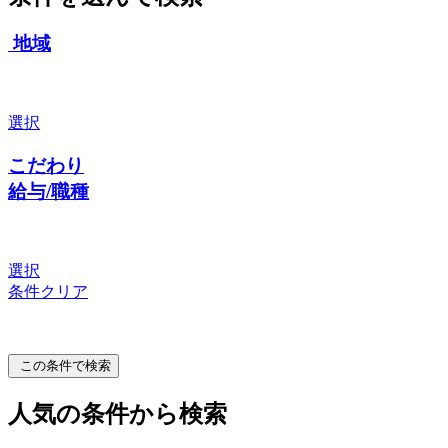
地域
選択
こだわり
給与/職種
選択
条件クリア
この条件で検索
人気の条件から検索