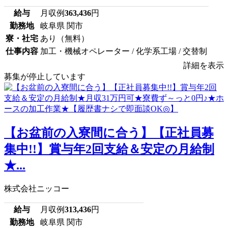
給与
月収例
363,436
円
勤務地
岐阜県 関市
寮・社宅
あり（無料）
仕事内容
加工・機械オペレーター / 化学系工場 / 交替制
詳細を表示
募集が停止しています
【お盆前の入寮間に合う】【正社員募
集中!!】賞与年2回支給＆安定の月給制
★...
株式会社ニッコー
給与
月収例
313,436
円
勤務地
岐阜県 関市