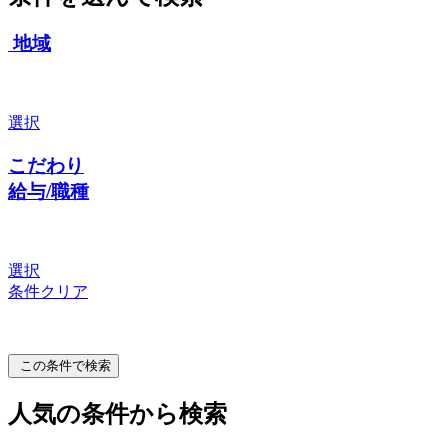
地域
選択
こだわり
給与/職種
選択
条件クリア
この条件で検索
人気の条件から検索