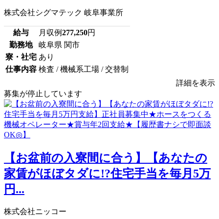
株式会社シグマテック 岐阜事業所
給与
月収例
277,250
円
勤務地
岐阜県 関市
寮・社宅
あり
仕事内容
検査 / 機械系工場 / 交替制
詳細を表示
募集が停止しています
【お盆前の入寮間に合う】【あなたの
家賃がほぼタダに!?住宅手当を毎月5万
円...
株式会社ニッコー