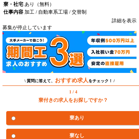
寮・社宅
あり（無料）
仕事内容
加工 / 自動車系工場 / 交替制
詳細を表示
募集が停止しています
おすすめ求人
\ 質問に答えて、
をチェック！ /
1 / 4
寮付きの求人をお探しですか？
寮あり
寮なし