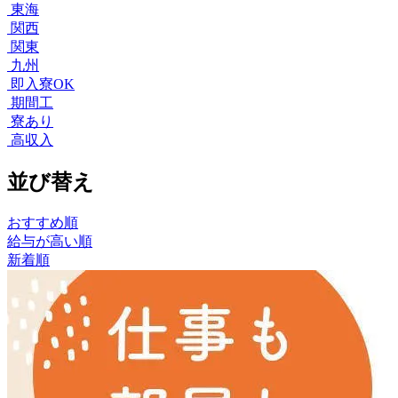
東海
関西
関東
九州
即入寮OK
期間工
寮あり
高収入
並び替え
おすすめ順
給与が高い順
新着順