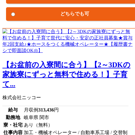
どちらでも可
【お盆前の入寮間に合う】【2～3DKの
家族寮にずっと無料で住める！】子育
て...
株式会社ニッコー
給与
月収例
313,436
円
勤務地
岐阜県 関市
寮・社宅
あり（無料）
仕事内容
加工・機械オペレーター / 自動車系工場 / 交替制