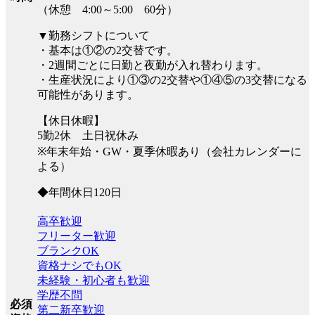
（休憩 4:00～5:00 60分）
▼勤務シフトについて
・基本は①②の2交替です。
・2週間ごとに日勤と夜勤が入れ替わります。
・生産状況により①③の2交替や①④⑤の3交替になる
可能性があります。
【休日休暇】
5勤2休 土日祝休み
※年末年始・GW・夏季休暇あり（会社カレンダーに
よる）
◆年間休日120日
高卒歓迎
フリーター歓迎
ブランクOK
資格ナシでもOK
未経験・初心者も歓迎
学歴不問
必須
第二新卒歓迎