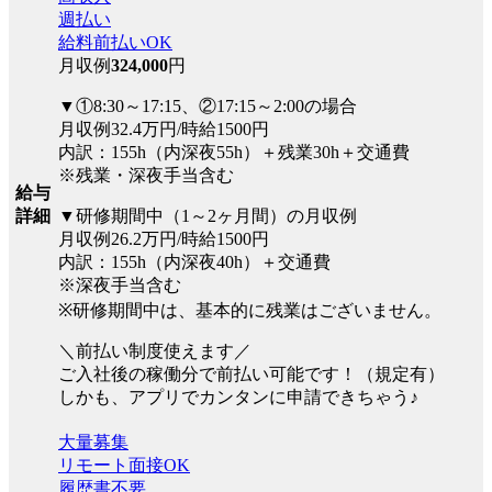
週払い
給料前払いOK
月収例
324,000
円
▼①8:30～17:15、②17:15～2:00の場合
月収例32.4万円/時給1500円
内訳：155h（内深夜55h）＋残業30h＋交通費
※残業・深夜手当含む
給与
▼研修期間中（1～2ヶ月間）の月収例
詳細
月収例26.2万円/時給1500円
内訳：155h（内深夜40h）＋交通費
※深夜手当含む
※研修期間中は、基本的に残業はございません。
＼前払い制度使えます／
ご入社後の稼働分で前払い可能です！（規定有）
しかも、アプリでカンタンに申請できちゃう♪
大量募集
リモート面接OK
履歴書不要