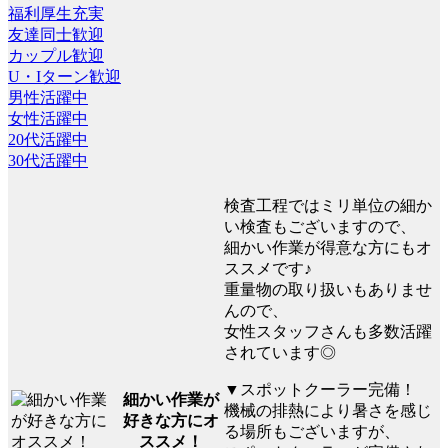
福利厚生充実
友達同士歓迎
カップル歓迎
U・Iターン歓迎
男性活躍中
女性活躍中
20代活躍中
30代活躍中
検査工程ではミリ単位の細か
い検査もございますので、
細かい作業が得意な方にもオ
ススメです♪
重量物の取り扱いもありませ
んので、
女性スタッフさんも多数活躍
されています◎
▼スポットクーラー完備！
細かい作業が
機械の排熱により暑さを感じ
好きな方にオ
る場所もございますが、
ススメ！