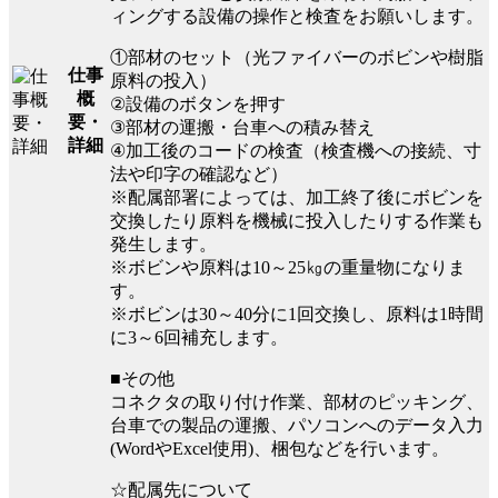
ィングする設備の操作と検査をお願いします。
①部材のセット（光ファイバーのボビンや樹脂
仕事
原料の投入）
概
②設備のボタンを押す
要・
③部材の運搬・台車への積み替え
詳細
④加工後のコードの検査（検査機への接続、寸
法や印字の確認など）
※配属部署によっては、加工終了後にボビンを
交換したり原料を機械に投入したりする作業も
発生します。
※ボビンや原料は10～25㎏の重量物になりま
す。
※ボビンは30～40分に1回交換し、原料は1時間
に3～6回補充します。
■その他
コネクタの取り付け作業、部材のピッキング、
台車での製品の運搬、パソコンへのデータ入力
(WordやExcel使用)、梱包などを行います。
☆配属先について