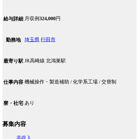
月収例
324,000
円
給与詳細
埼玉県
行田市
勤務地
JR高崎線 北鴻巣駅
最寄り駅
機械操作・製造補助 / 化学系工場 / 交替制
仕事内容
あり
寮・社宅
募集内容
高収入