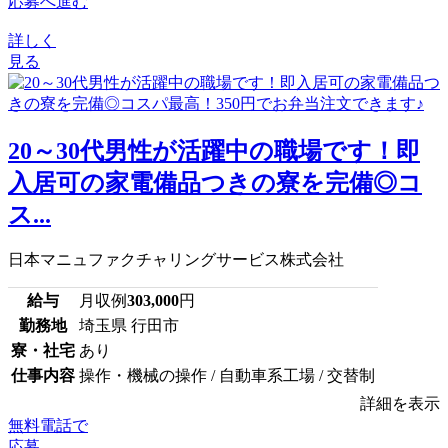
応募へ進む
詳しく
見る
20～30代男性が活躍中の職場です！即
入居可の家電備品つきの寮を完備◎コ
ス...
日本マニュファクチャリングサービス株式会社
給与
月収例
303,000
円
勤務地
埼玉県 行田市
寮・社宅
あり
仕事内容
操作・機械の操作 / 自動車系工場 / 交替制
詳細を表示
無料電話で
応募