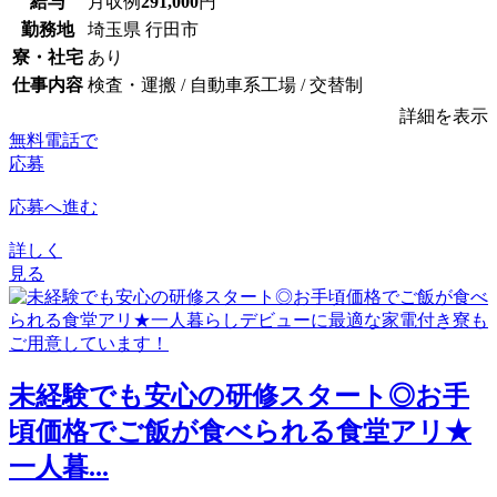
給与
月収例
291,000
円
勤務地
埼玉県 行田市
寮・社宅
あり
仕事内容
検査・運搬 / 自動車系工場 / 交替制
詳細を表示
無料電話で
応募
応募へ進む
詳しく
見る
未経験でも安心の研修スタート◎お手
頃価格でご飯が食べられる食堂アリ★
一人暮...