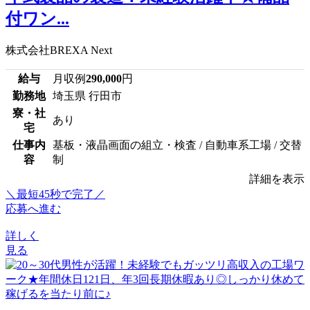
付ワン...
株式会社BREXA Next
給与
月収例
290,000
円
勤務地
埼玉県 行田市
寮・社
あり
宅
仕事内
基板・液晶画面の組立・検査 / 自動車系工場 / 交替
容
制
詳細を表示
＼最短45秒で完了／
応募へ進む
詳しく
見る