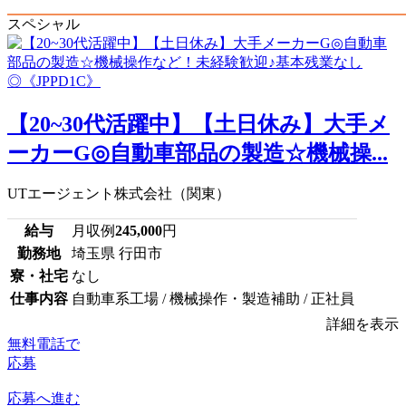
スペシャル
【20~30代活躍中】【土日休み】大手メ
ーカーG◎自動車部品の製造☆機械操...
UTエージェント株式会社（関東）
給与
月収例
245,000
円
勤務地
埼玉県 行田市
寮・社宅
なし
仕事内容
自動車系工場 / 機械操作・製造補助 / 正社員
詳細を表示
無料電話で
応募
応募へ進む