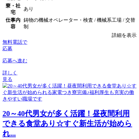
寮・社
あり
宅
仕事内
鋳物の機械オペレーター・検査 / 機械系工場 / 交替
容
制
詳細を表示
無料電話で
応募
応募へ進む
詳しく
見る
20～40代男女が多く活躍！昼夜間利用
できる食堂あり☆すぐ新生活が始めら
れ...