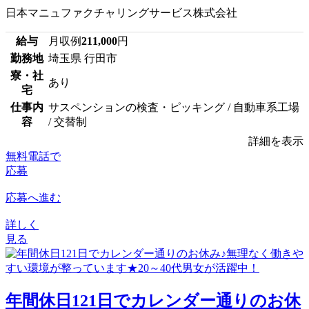
日本マニュファクチャリングサービス株式会社
給与
月収例
211,000
円
勤務地
埼玉県 行田市
寮・社
あり
宅
仕事内
サスペンションの検査・ピッキング / 自動車系工場
容
/ 交替制
詳細を表示
無料電話で
応募
応募へ進む
詳しく
見る
年間休日121日でカレンダー通りのお休