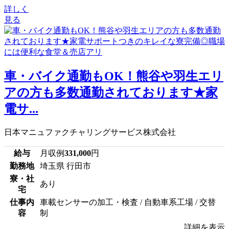
詳しく
見る
車・バイク通勤もOK！熊谷や羽生エリ
アの方も多数通勤されております★家
電サ...
日本マニュファクチャリングサービス株式会社
給与
月収例
331,000
円
勤務地
埼玉県 行田市
寮・社
あり
宅
仕事内
車載センサーの加工・検査 / 自動車系工場 / 交替
容
制
詳細を表示