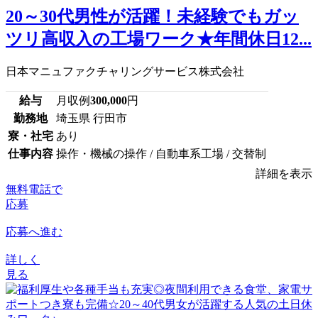
20～30代男性が活躍！未経験でもガッ
ツリ高収入の工場ワーク★年間休日12...
日本マニュファクチャリングサービス株式会社
給与
月収例
300,000
円
勤務地
埼玉県 行田市
寮・社宅
あり
仕事内容
操作・機械の操作 / 自動車系工場 / 交替制
詳細を表示
無料電話で
応募
応募へ進む
詳しく
見る