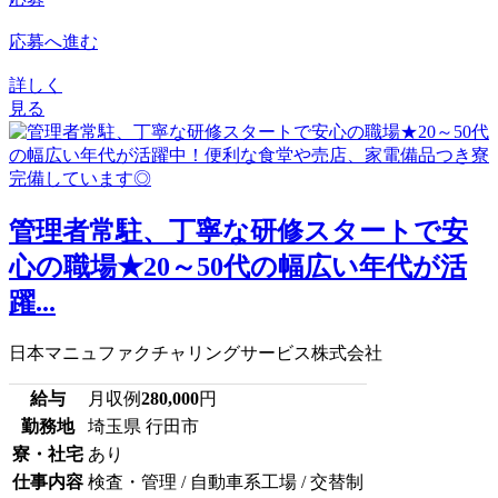
応募へ進む
詳しく
見る
管理者常駐、丁寧な研修スタートで安
心の職場★20～50代の幅広い年代が活
躍...
日本マニュファクチャリングサービス株式会社
給与
月収例
280,000
円
勤務地
埼玉県 行田市
寮・社宅
あり
仕事内容
検査・管理 / 自動車系工場 / 交替制