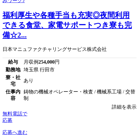
福利厚生や各種手当も充実◎夜間利用
できる食堂、家電サポートつき寮も完
備☆2...
日本マニュファクチャリングサービス株式会社
給与
月収例
254,000
円
勤務地
埼玉県 行田市
寮・社
あり
宅
仕事内
鋳物の機械オペレーター・検査 / 機械系工場 / 交替
容
制
詳細を表示
無料電話で
応募
応募へ進む