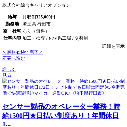
株式会社綜合キャリアオプション
給与
月収例
325,000
円
勤務地
埼玉県 行田市
寮・社宅
あり（無料）
仕事内容
加工・検査 / 化学系工場 / 交替制
詳細を表示
＼最短45秒で完了／
応募へ進む
詳しく
見る
センサー製品のオペレーター業務！時
給1500円★日払い制度あり！年間休日
1...