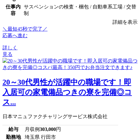
仕事内
サスペンションの検査・梱包 / 自動車系工場 / 交替
容
制
詳細を表示
＼最短45秒で完了／
応募へ進む
詳しく
見る
20～30代男性が活躍中の職場です！即
入居可の家電備品つきの寮を完備◎コ
ス...
日本マニュファクチャリングサービス株式会社
給与
月収例
303,000
円
勤務地
埼玉県 行田市