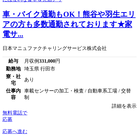
車・バイク通勤もOK！熊谷や羽生エリ
アの方も多数通勤されております★家
電サ...
日本マニュファクチャリングサービス株式会社
給与
月収例
331,000
円
勤務地
埼玉県 行田市
寮・社
あり
宅
仕事内
車載センサーの加工・検査 / 自動車系工場 / 交替
容
制
詳細を表示
無料電話で
応募
応募へ進む