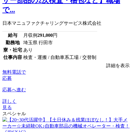
サー部品の2次検査・梱包など】職場
で...
日本マニュファクチャリングサービス株式会社
給与
月収例
291,000
円
勤務地
埼玉県 行田市
寮・社宅
あり
仕事内容
検査・運搬 / 自動車系工場 / 交替制
詳細を表示
無料電話で
応募
応募へ進む
詳しく
見る
スペシャル