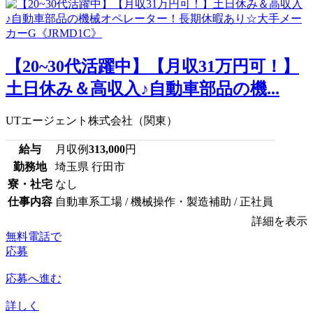
【20~30代活躍中】【月収31万円可！】
土日休み＆高収入♪自動車部品の機...
UTエージェント株式会社（関東）
給与
月収例
313,000
円
勤務地
埼玉県 行田市
寮・社宅
なし
仕事内容
自動車系工場 / 機械操作・製造補助 / 正社員
詳細を表示
無料電話で
応募
応募へ進む
詳しく