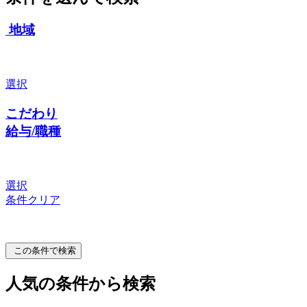
地域
選択
こだわり
給与/職種
選択
条件クリア
この条件で検索
人気の条件から検索