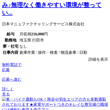
み♪無理なく働きやすい環境が整って
い...
日本マニュファクチャリングサービス株式会社
給与
月収例
216,000
円
勤務地
埼玉県 行田市
寮・社宅
なし
仕事内容
倉庫作業 / 操作・検査 / 物流倉庫 / 日勤
詳細を表示
無料電話で
応募
応募へ進む
詳しく
見る