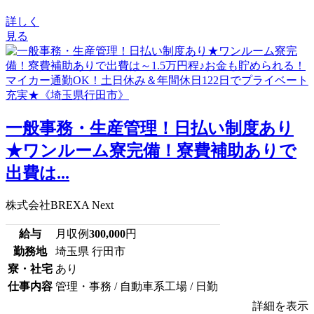
詳しく
見る
一般事務・生産管理！日払い制度あり
★ワンルーム寮完備！寮費補助ありで
出費は...
株式会社BREXA Next
給与
月収例
300,000
円
勤務地
埼玉県 行田市
寮・社宅
あり
仕事内容
管理・事務 / 自動車系工場 / 日勤
詳細を表示