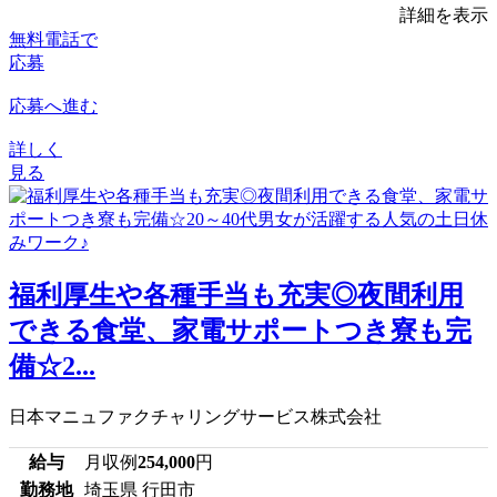
詳細を表示
無料電話で
応募
応募へ進む
詳しく
見る
福利厚生や各種手当も充実◎夜間利用
できる食堂、家電サポートつき寮も完
備☆2...
日本マニュファクチャリングサービス株式会社
給与
月収例
254,000
円
勤務地
埼玉県 行田市