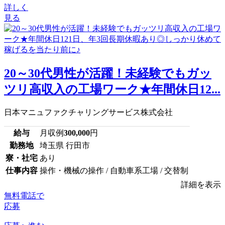
詳しく
見る
20～30代男性が活躍！未経験でもガッ
ツリ高収入の工場ワーク★年間休日12...
日本マニュファクチャリングサービス株式会社
給与
月収例
300,000
円
勤務地
埼玉県 行田市
寮・社宅
あり
仕事内容
操作・機械の操作 / 自動車系工場 / 交替制
詳細を表示
無料電話で
応募