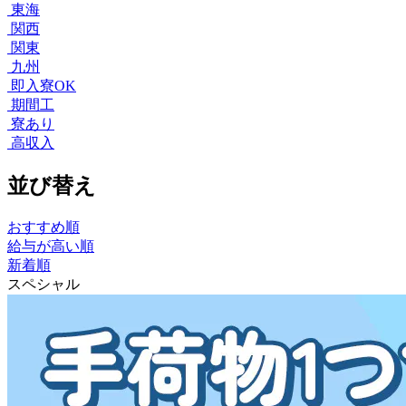
東海
関西
関東
九州
即入寮OK
期間工
寮あり
高収入
並び替え
おすすめ順
給与が高い順
新着順
スペシャル