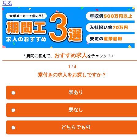
見る
おすすめ求人
\ 質問に答えて、
をチェック！ /
1 / 4
寮付きの求人をお探しですか？
寮あり
寮なし
どちらでも可