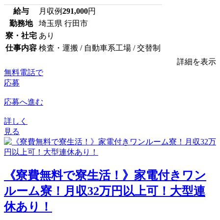
給与
月収例
291,000
円
勤務地
埼玉県 行田市
寮・社宅
あり
仕事内容
検査・運搬 / 自動車系工場 / 交替制
詳細を表示
無料電話で
応募
応募へ進む
詳しく
見る
《寮費無料で寮生活！》家電付きワン
ルーム寮！月収32万円以上可！大型連
休あり！