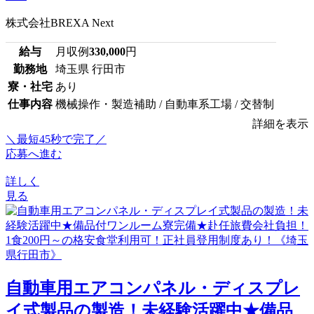
株式会社BREXA Next
給与
月収例
330,000
円
勤務地
埼玉県 行田市
寮・社宅
あり
仕事内容
機械操作・製造補助 / 自動車系工場 / 交替制
詳細を表示
＼最短45秒で完了／
応募へ進む
詳しく
見る
自動車用エアコンパネル・ディスプレ
イ式製品の製造！未経験活躍中★備品