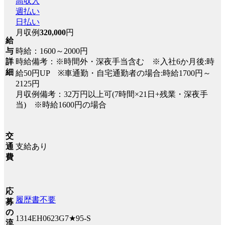
高収入
週払い
日払い
月収例
320,000
円
給
時給：1600～2000円
与
時給備考：※時間外・深夜手当含む ※入社6か月後:時
詳
細
給50円UP ※車通勤・自宅通勤者の場合:時給1700円～
2125円
月収例備考：32万円以上可(7時間×21日+残業・深夜手
当) ※時給1600円の場合
交
支給あり
通
費
応
履歴書不要
募
の
1314EH0623G7★95-S
流