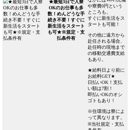
★最短3日で入寮
や寮費0円という
OKのお仕事も多
ところも。
数！めんどうな手
すぐに新生活をス
続き不要！すぐに
タートも可能！
新生活をスタート
も可★※規定・支
その他に遠方から
払条件有
赴任される場合、
赴任時の現地まで
の移動交通費支給
もあり。
★給料日より前に
お給料GET★
日払いOK！支払
い額は7割！
即払いOKのオシ
ゴトもあり！
※住環境は寮によ
って異なります。
※当社規定・支払