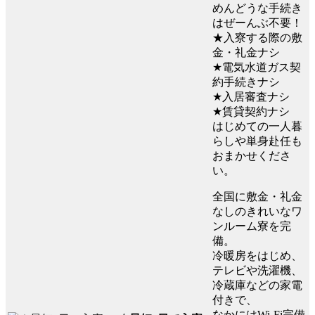
めんどうな手続き
はぜーんぶ不要！
★入寮する際の敷
金・礼金ナシ
★電気水道ガス契
約手続きナシ
★入居審査ナシ
★賃貸契約ナシ
はじめての一人暮
らしや単身赴任も
おまかせくださ
い。
全国に敷金・礼金
なしのきれいなワ
ンルーム寮を完
備。
冷暖房をはじめ、
テレビや洗濯機、
冷蔵庫などの家電
付きで、
なかにはWi-Fi完備