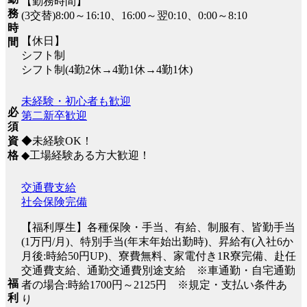
【勤務時間】
務
(3交替)8:00～16:10、16:00～翌0:10、0:00～8:10
時
【休日】
間
シフト制
シフト制(4勤2休→4勤1休→4勤1休)
未経験・初心者も歓迎
必
第二新卒歓迎
須
◆未経験OK！
資
◆工場経験ある方大歓迎！
格
交通費支給
社会保険完備
【福利厚生】各種保険・手当、有給、制服有、皆勤手当
(1万円/月)、特別手当(年末年始出勤時)、昇給有(入社6か
月後:時給50円UP)、寮費無料、家電付き1R寮完備、赴任
交通費支給、通勤交通費別途支給 ※車通勤・自宅通勤
福
者の場合:時給1700円～2125円 ※規定・支払い条件あ
利
り