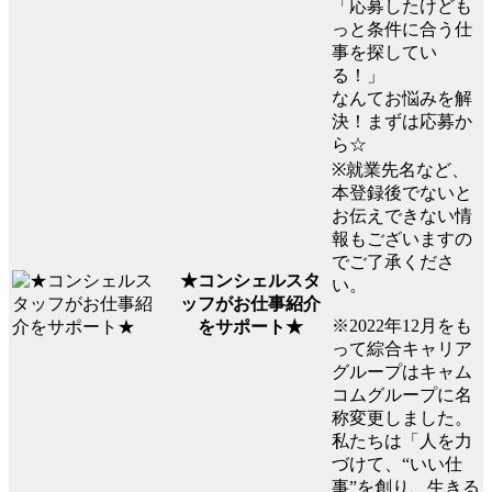
「応募したけども
っと条件に合う仕
事を探してい
る！」
なんてお悩みを解
決！まずは応募か
ら☆
※就業先名など、
本登録後でないと
お伝えできない情
報もございますの
でご了承くださ
★コンシェルスタ
い。
ッフがお仕事紹介
※2022年12月をも
をサポート★
って綜合キャリア
グループはキャム
コムグループに名
称変更しました。
私たちは「人を力
づけて、“いい仕
事”を創り、生きる