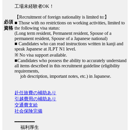
工場未経験者OK！
【Recruitment of foreign nationality is limited to:】
必須
■ Those with no restrictions on working activities, limited to
the following visa status:
資格
(Long term resident, Permanent resident, Spouse of a
permanent resident, Spouse of a Japanese national)
■ Candidates who can read instructions written in kanji and
speak Japanese at JLPT N1 level.
※ No visa support available.
■Candidates who possess the ability to accurately understand
all items described in this recruitment guideline (eligibility
requirements,
job description, important notes, etc.) in Japanese.
赴任旅費の補助あり
引越費用の補助あり
交通費支給
社会保険完備
━━━━━━━
福利厚生