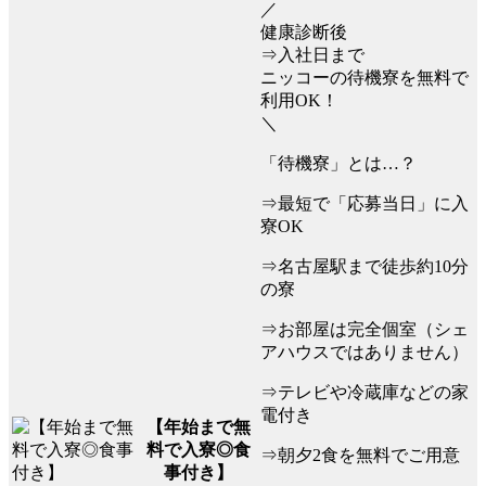
／
健康診断後
⇒入社日まで
ニッコーの待機寮を無料で
利用OK！
＼
「待機寮」とは…？
⇒最短で「応募当日」に入
寮OK
⇒名古屋駅まで徒歩約10分
の寮
⇒お部屋は完全個室（シェ
アハウスではありません）
⇒テレビや冷蔵庫などの家
電付き
【年始まで無
料で入寮◎食
⇒朝夕2食を無料でご用意
事付き】