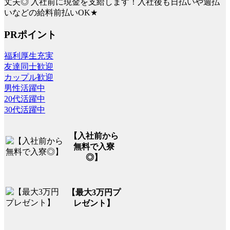
丈夫◎ 入社前に現金を支給します！入社後も日払いや週払
いなどの給料前払いOK★
PRポイント
福利厚生充実
友達同士歓迎
カップル歓迎
男性活躍中
20代活躍中
30代活躍中
【入社前から
無料で入寮
◎】
【最大3万円プ
レゼント】