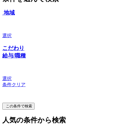
地域
選択
こだわり
給与/職種
選択
条件クリア
この条件で検索
人気の条件から検索