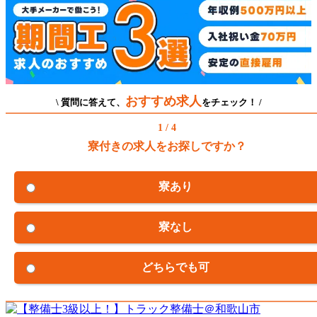
おすすめ求人
\ 質問に答えて、
をチェック！ /
1 / 4
寮付きの求人をお探しですか？
寮あり
寮なし
どちらでも可