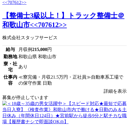
【整備士3級以上！】トラック整備士＠
和歌山市<<707612>>
株式会社スタッフサービス
給与
月収例
215,000
円
勤務地
和歌山県 和歌山市
寮・社
あり
宅
仕事内
≪寮完備・月収21.5万円・正社員≫自動車系工場で
容
の保守作業 日勤
詳細を表示
募集が停止しています