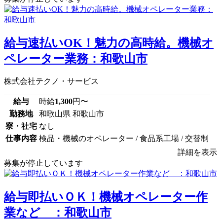
給与速払いOK！魅力の高時給。機械オ
ペレーター業務：和歌山市
株式会社テクノ・サービス
給与
時給
1,300
円〜
勤務地
和歌山県 和歌山市
寮・社宅
なし
仕事内容
検品・機械のオペレーター / 食品系工場 / 交替制
詳細を表示
募集が停止しています
給与即払いＯＫ！機械オペレーター作
業など ：和歌山市