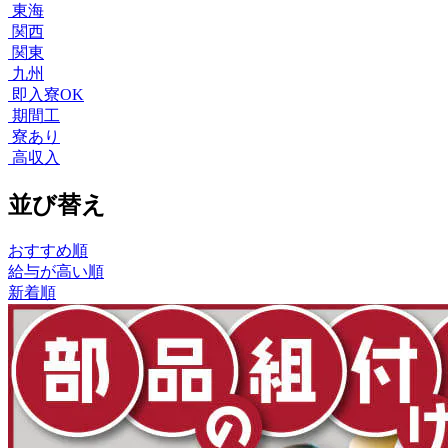
東海
関西
関東
九州
即入寮OK
期間工
寮あり
高収入
並び替え
おすすめ順
給与が高い順
新着順