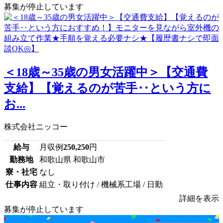
募集が停止しています
＜18歳～35歳の男女活躍中＞【交通費
支給】【覚えるのが苦手‥という方に
お...
株式会社ニッコー
給与
月収例
250,250
円
勤務地
和歌山県 和歌山市
寮・社宅
なし
仕事内容
組立・取り付け / 機械系工場 / 日勤
詳細を表示
募集が停止しています