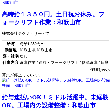
高時給１３５０円。土日祝お休み。フ
ォークリフト作業：和歌山市
株式会社テクノ・サービス
給与
時給
1,350
円〜
勤務地
和歌山県 和歌山市
寮・社宅
なし
仕事内容
倉庫作業 / 運搬・フォークリフト / 物流倉庫 / 日勤
詳細を表示
募集が停止しています
給与速払いOK！ミドル活躍中。未経験
OK。工場内の設備整備：和歌山市