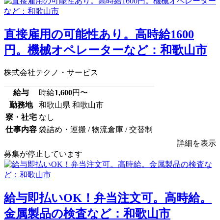
直接雇用の可能性あり。高時給1600
円。機械オペレーターなど：和歌山市
株式会社テクノ・サービス
給与
時給
1,600
円〜
勤務地
和歌山県 和歌山市
寮・社宅
なし
仕事内容
袋詰め・運搬 / 物流倉庫 / 交替制
詳細を表示
募集が停止しています
給与即払いOK！弁当注文可。高時給。
金属製品の検査など：和歌山市