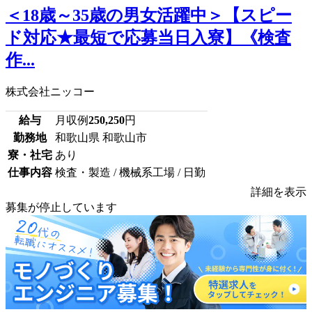
＜18歳～35歳の男女活躍中＞【スピー
ド対応★最短で応募当日入寮】《検査
作...
株式会社ニッコー
給与
月収例
250,250
円
勤務地
和歌山県 和歌山市
寮・社宅
あり
仕事内容
検査・製造 / 機械系工場 / 日勤
詳細を表示
募集が停止しています