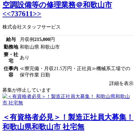
空調設備等の修理業務＠和歌山市
<<737611>>
株式会社スタッフサービス
給与
月収例
215,000
円
勤務地
和歌山県 和歌山市
寮・社
あり
宅
仕事内
≪寮完備・月収21.5万円・正社員≫機械系工場での
容
保守作業 日勤
詳細を表示
募集が停止しています
＜有資格者必見＞！製造正社員大募集！
和歌山県和歌山市 社宅無