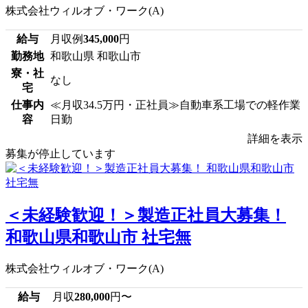
株式会社ウィルオブ・ワーク(A)
給与
月収例
345,000
円
勤務地
和歌山県 和歌山市
寮・社
なし
宅
仕事内
≪月収34.5万円・正社員≫自動車系工場での軽作業
容
日勤
詳細を表示
募集が停止しています
＜未経験歓迎！＞製造正社員大募集！
和歌山県和歌山市 社宅無
株式会社ウィルオブ・ワーク(A)
給与
月収
280,000
円〜