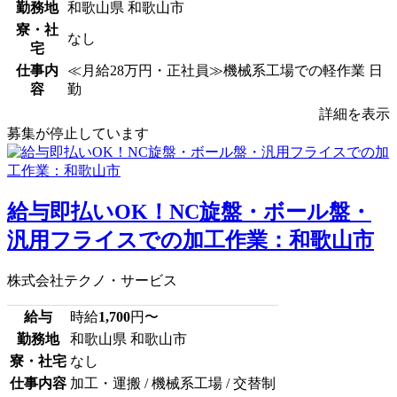
勤務地
和歌山県 和歌山市
寮・社
なし
宅
仕事内
≪月給28万円・正社員≫機械系工場での軽作業 日
容
勤
詳細を表示
募集が停止しています
給与即払いOK！NC旋盤・ボール盤・
汎用フライスでの加工作業：和歌山市
株式会社テクノ・サービス
給与
時給
1,700
円〜
勤務地
和歌山県 和歌山市
寮・社宅
なし
仕事内容
加工・運搬 / 機械系工場 / 交替制