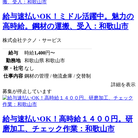
給与速払いOK！ミドル活躍中。魅力の
高時給。鋼材の運搬、受入：和歌山市
株式会社テクノ・サービス
給与
時給
1,400
円〜
勤務地
和歌山県 和歌山市
寮・社宅
なし
仕事内容
鋼材の管理 / 物流倉庫 / 交替制
詳細を表示
募集が停止しています
給与速払いOK！高時給１４００円。研
磨加工、チェック作業：和歌山市