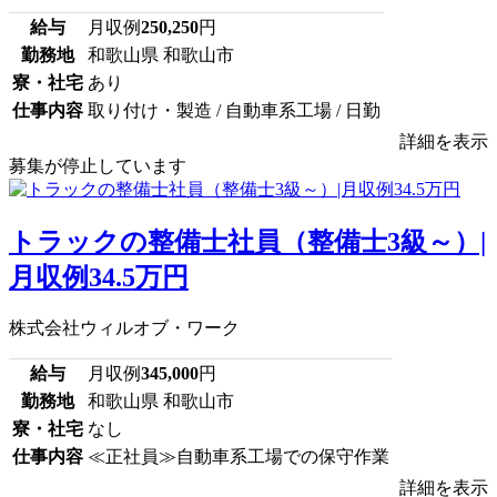
給与
月収例
250,250
円
勤務地
和歌山県 和歌山市
寮・社宅
あり
仕事内容
取り付け・製造 / 自動車系工場 / 日勤
詳細を表示
募集が停止しています
トラックの整備士社員（整備士3級～）|
月収例34.5万円
株式会社ウィルオブ・ワーク
給与
月収例
345,000
円
勤務地
和歌山県 和歌山市
寮・社宅
なし
仕事内容
≪正社員≫自動車系工場での保守作業
詳細を表示