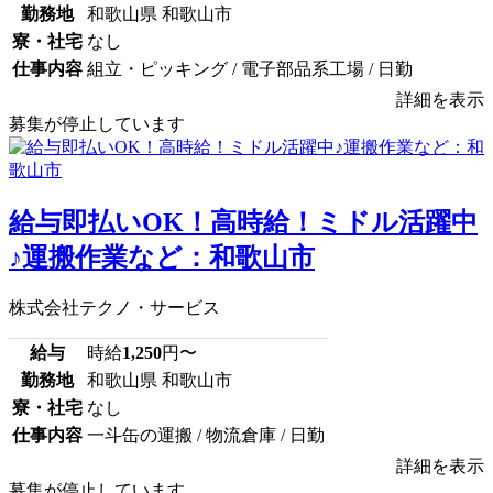
勤務地
和歌山県 和歌山市
寮・社宅
なし
仕事内容
組立・ピッキング / 電子部品系工場 / 日勤
詳細を表示
募集が停止しています
給与即払いOK！高時給！ミドル活躍中
♪運搬作業など：和歌山市
株式会社テクノ・サービス
給与
時給
1,250
円〜
勤務地
和歌山県 和歌山市
寮・社宅
なし
仕事内容
一斗缶の運搬 / 物流倉庫 / 日勤
詳細を表示
募集が停止しています