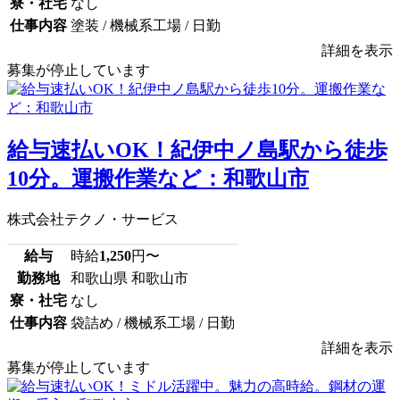
寮・社宅
なし
仕事内容
塗装 / 機械系工場 / 日勤
詳細を表示
募集が停止しています
給与速払いOK！紀伊中ノ島駅から徒歩
10分。運搬作業など：和歌山市
株式会社テクノ・サービス
給与
時給
1,250
円〜
勤務地
和歌山県 和歌山市
寮・社宅
なし
仕事内容
袋詰め / 機械系工場 / 日勤
詳細を表示
募集が停止しています