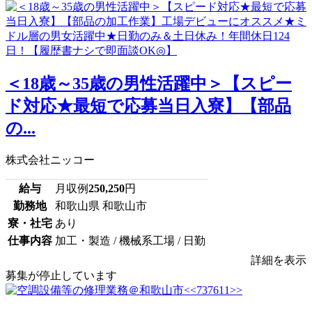
＜18歳～35歳の男性活躍中＞【スピー
ド対応★最短で応募当日入寮】【部品
の...
株式会社ニッコー
給与
月収例
250,250
円
勤務地
和歌山県 和歌山市
寮・社宅
あり
仕事内容
加工・製造 / 機械系工場 / 日勤
詳細を表示
募集が停止しています