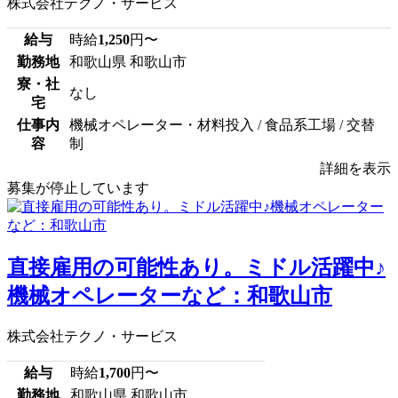
株式会社テクノ・サービス
給与
時給
1,250
円〜
勤務地
和歌山県 和歌山市
寮・社
なし
宅
仕事内
機械オペレーター・材料投入 / 食品系工場 / 交替
容
制
詳細を表示
募集が停止しています
直接雇用の可能性あり。ミドル活躍中♪
機械オペレーターなど：和歌山市
株式会社テクノ・サービス
給与
時給
1,700
円〜
勤務地
和歌山県 和歌山市