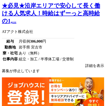
★必見★沿岸エリアで安心して長く働
ける人気求人！時給はずーっと高時給
の1,...
ATアクト株式会社
給与
月収例
306,000
円
勤務地
岩手県 宮古市
寮・社宅
あり（無料）
仕事内容
組立・加工 / 半導体工場 / 交替制
詳細を表示
募集が停止しています