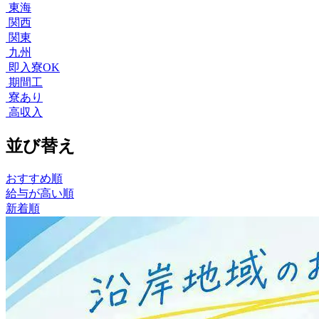
東海
関西
関東
九州
即入寮OK
期間工
寮あり
高収入
並び替え
おすすめ順
給与が高い順
新着順