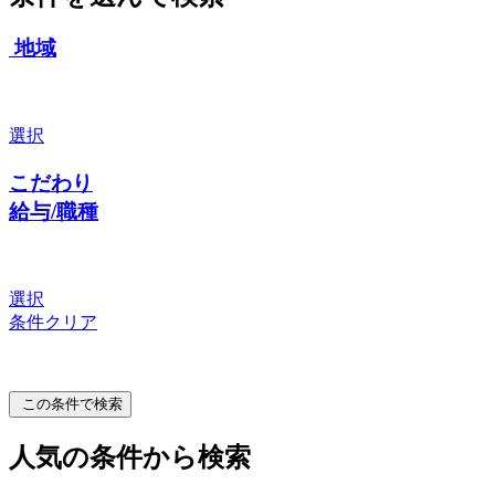
地域
選択
こだわり
給与/職種
選択
条件クリア
この条件で検索
人気の条件から検索