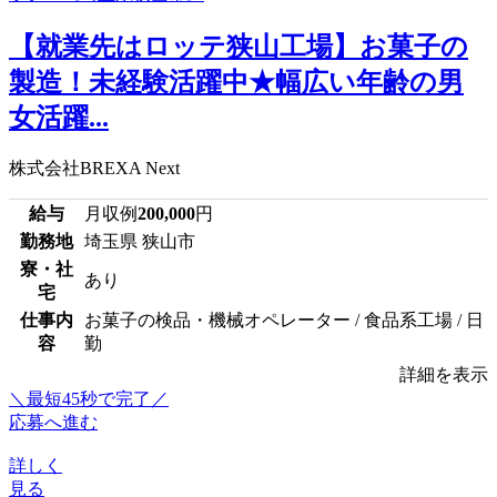
【就業先はロッテ狭山工場】お菓子の
製造！未経験活躍中★幅広い年齢の男
女活躍...
株式会社BREXA Next
給与
月収例
200,000
円
勤務地
埼玉県 狭山市
寮・社
あり
宅
仕事内
お菓子の検品・機械オペレーター / 食品系工場 / 日
容
勤
詳細を表示
＼最短45秒で完了／
応募へ進む
詳しく
見る