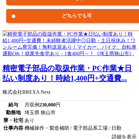
どちらでも可
精密電子部品の取扱作業・PC作業★日
払い制度あり！時給1,400円+交通費...
株式会社BREXA Next
給与
月収例
230,000
円
勤務地
埼玉県 狭山市
寮・社宅
あり
仕事内容
機械操作・製造補助 / 電子部品系工場 / 日勤
詳細を表示