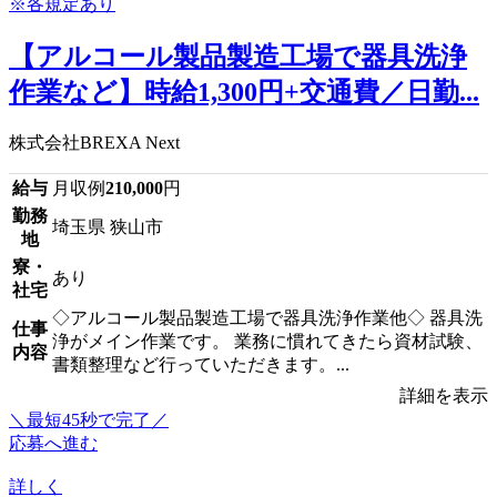
【アルコール製品製造工場で器具洗浄
作業など】時給1,300円+交通費／日勤...
株式会社BREXA Next
給与
月収例
210,000
円
勤務
埼玉県 狭山市
地
寮・
あり
社宅
◇アルコール製品製造工場で器具洗浄作業他◇ 器具洗
仕事
浄がメイン作業です。 業務に慣れてきたら資材試験、
内容
書類整理など行っていただきます。...
詳細を表示
＼最短45秒で完了／
応募へ進む
詳しく