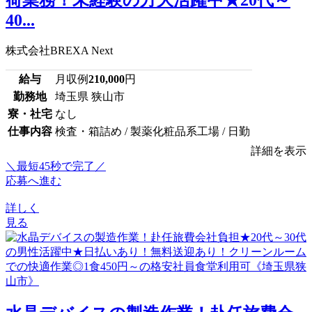
40...
株式会社BREXA Next
給与
月収例
210,000
円
勤務地
埼玉県 狭山市
寮・社宅
なし
仕事内容
検査・箱詰め / 製薬化粧品系工場 / 日勤
詳細を表示
＼最短45秒で完了／
応募へ進む
詳しく
見る