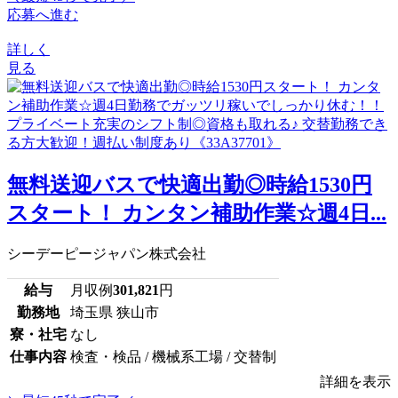
応募へ進む
詳しく
見る
無料送迎バスで快適出勤◎時給1530円
スタート！ カンタン補助作業☆週4日...
シーデーピージャパン株式会社
給与
月収例
301,821
円
勤務地
埼玉県 狭山市
寮・社宅
なし
仕事内容
検査・検品 / 機械系工場 / 交替制
詳細を表示