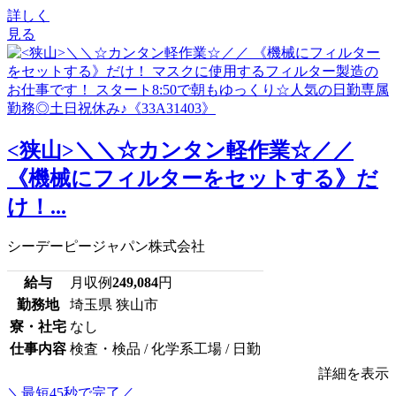
詳しく
見る
<狭山>＼＼☆カンタン軽作業☆／／
《機械にフィルターをセットする》だ
け！...
シーデーピージャパン株式会社
給与
月収例
249,084
円
勤務地
埼玉県 狭山市
寮・社宅
なし
仕事内容
検査・検品 / 化学系工場 / 日勤
詳細を表示
＼最短45秒で完了／