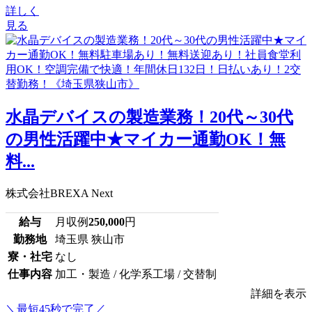
詳しく
見る
水晶デバイスの製造業務！20代～30代
の男性活躍中★マイカー通勤OK！無
料...
株式会社BREXA Next
給与
月収例
250,000
円
勤務地
埼玉県 狭山市
寮・社宅
なし
仕事内容
加工・製造 / 化学系工場 / 交替制
詳細を表示
＼最短45秒で完了／