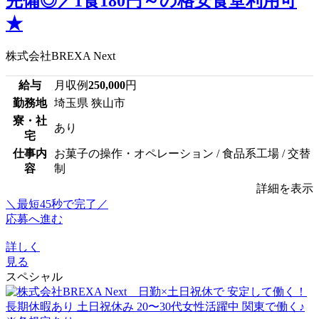
完備◎／1食180円～の格安食堂利用可
★
株式会社BREXA Next
給与
月収例
250,000
円
勤務地
埼玉県 狭山市
寮・社
あり
宅
仕事内
お菓子の操作・オペレーション / 食品系工場 / 交替
容
制
詳細を表示
＼最短45秒で完了／
応募へ進む
詳しく
見る
スペシャル