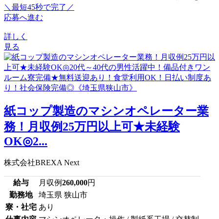
＼最短45秒で完了／
応募へ進む
詳しく
見る
紙コップ製造のマシンオペレーター業
務！月収例25万円以上可★未経験
OK◎2...
株式会社BREXA Next
給与
月収例
260,000
円
勤務地
埼玉県 狭山市
寮・社宅
あり