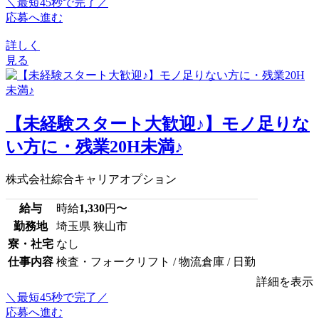
＼最短45秒で完了／
応募へ進む
詳しく
見る
【未経験スタート大歓迎♪】モノ足りな
い方に・残業20H未満♪
株式会社綜合キャリアオプション
給与
時給
1,330
円〜
勤務地
埼玉県 狭山市
寮・社宅
なし
仕事内容
検査・フォークリフト / 物流倉庫 / 日勤
詳細を表示
＼最短45秒で完了／
応募へ進む