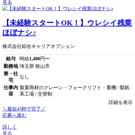
見る
【未経験スタートOK！】ウレシイ残業
ほぼナシ♪
株式会社綜合キャリアオプション
給与
時給
1,400
円〜
勤務地
埼玉県 狭山市
寮・社
なし
宅
仕事内
製菓商材のクレーン・フォークリフト・重機 / 製紙
容
系工場 / 交替制
詳細を表示
＼最短45秒で完了／
応募へ進む
詳しく
見る