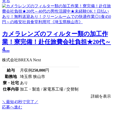
見る
カメラレンズのフィルター類の加工作
業！寮完備！赴任旅費会社負担★20代～
4...
株式会社BREXA Next
給与
月収例
250,000
円
勤務地
埼玉県 狭山市
寮・社宅
あり
仕事内容
加工・製造 / 家電系工場 / 交替制
詳細を表示
＼最短45秒で完了／
応募へ進む