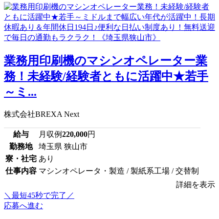
業務用印刷機のマシンオペレーター業
務！未経験/経験者ともに活躍中★若手
～ミ...
株式会社BREXA Next
給与
月収例
220,000
円
勤務地
埼玉県 狭山市
寮・社宅
あり
仕事内容
マシンオペレータ・製造 / 製紙系工場 / 交替制
詳細を表示
＼最短45秒で完了／
応募へ進む