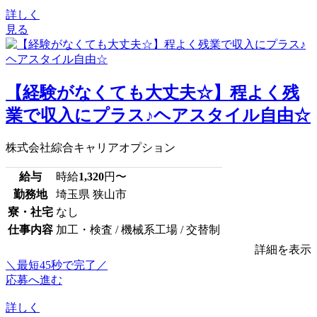
詳しく
見る
【経験がなくても大丈夫☆】程よく残
業で収入にプラス♪ヘアスタイル自由☆
株式会社綜合キャリアオプション
給与
時給
1,320
円〜
勤務地
埼玉県 狭山市
寮・社宅
なし
仕事内容
加工・検査 / 機械系工場 / 交替制
詳細を表示
＼最短45秒で完了／
応募へ進む
詳しく