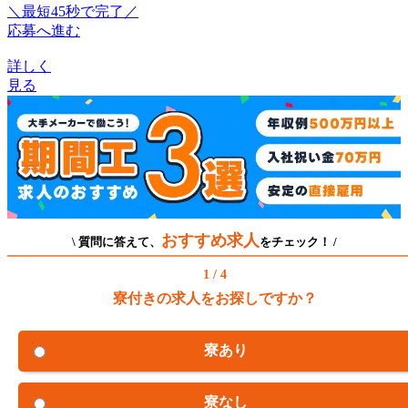
＼最短45秒で完了／
応募へ進む
詳しく
見る
おすすめ求人
\ 質問に答えて、
をチェック！ /
1 / 4
寮付きの求人をお探しですか？
寮あり
寮なし