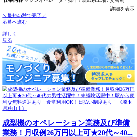
仕事内容
マシンオペレータ・操作 / 製紙系工場 / 交替制
詳細を表示
＼最短45秒で完了／
応募へ進む
詳しく
見る
成型機のオペレーション業務及び準備
業務！月収例26万円以上可★20代～40...