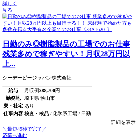
詳しく
見る
日勤のみ◎樹脂製品の工場でのお仕事
残業多めで稼ぎやすい！月収28万円以
上...
シーデーピージャパン株式会社
給与
月収例
288,700
円
勤務地
埼玉県 狭山市
寮・社宅
あり
仕事内容
検査・検品 / 化学系工場 / 日勤
詳細を表示
＼最短45秒で完了／
応募へ進む