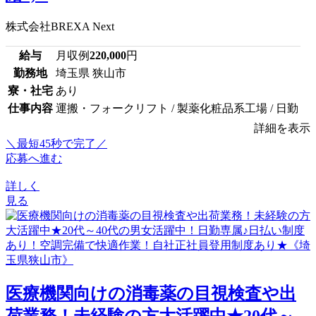
株式会社BREXA Next
給与
月収例
220,000
円
勤務地
埼玉県 狭山市
寮・社宅
あり
仕事内容
運搬・フォークリフト / 製薬化粧品系工場 / 日勤
詳細を表示
＼最短45秒で完了／
応募へ進む
詳しく
見る
医療機関向けの消毒薬の目視検査や出
荷業務！未経験の方大活躍中★20代～