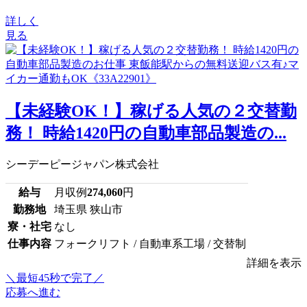
詳しく
見る
【未経験OK！】稼げる人気の２交替勤
務！ 時給1420円の自動車部品製造の...
シーデーピージャパン株式会社
給与
月収例
274,060
円
勤務地
埼玉県 狭山市
寮・社宅
なし
仕事内容
フォークリフト / 自動車系工場 / 交替制
詳細を表示
＼最短45秒で完了／
応募へ進む