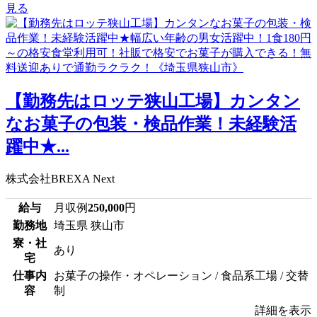
見る
【勤務先はロッテ狭山工場】カンタン
なお菓子の包装・検品作業！未経験活
躍中★...
株式会社BREXA Next
給与
月収例
250,000
円
勤務地
埼玉県 狭山市
寮・社
あり
宅
仕事内
お菓子の操作・オペレーション / 食品系工場 / 交替
容
制
詳細を表示