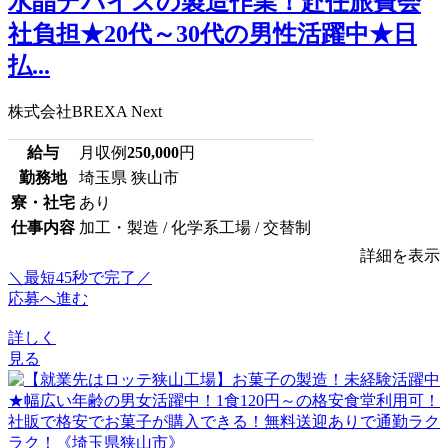
水晶デバイスの製造作業！赴任旅費会
社負担★20代～30代の男性活躍中★日
払...
株式会社BREXA Next
給与
月収例
250,000
円
勤務地
埼玉県 狭山市
寮・社宅
あり
仕事内容
加工・製造 / 化学系工場 / 交替制
詳細を表示
＼最短45秒で完了／
応募へ進む
詳しく
見る