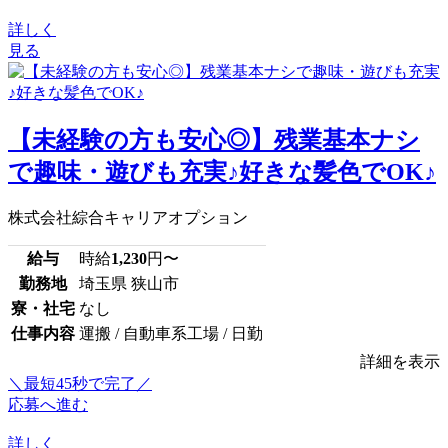
詳しく
見る
【未経験の方も安心◎】残業基本ナシ
で趣味・遊びも充実♪好きな髪色でOK♪
株式会社綜合キャリアオプション
給与
時給
1,230
円〜
勤務地
埼玉県 狭山市
寮・社宅
なし
仕事内容
運搬 / 自動車系工場 / 日勤
詳細を表示
＼最短45秒で完了／
応募へ進む
詳しく