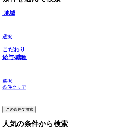
地域
選択
こだわり
給与/職種
選択
条件クリア
この条件で検索
人気の条件から検索