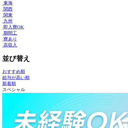
東海
関西
関東
九州
即入寮OK
期間工
寮あり
高収入
並び替え
おすすめ順
給与が高い順
新着順
スペシャル