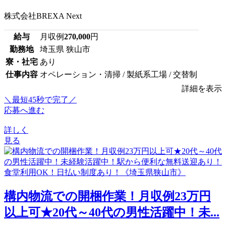
株式会社BREXA Next
給与
月収例
270,000
円
勤務地
埼玉県 狭山市
寮・社宅
あり
仕事内容
オペレーション・清掃 / 製紙系工場 / 交替制
詳細を表示
＼最短45秒で完了／
応募へ進む
詳しく
見る
構内物流での開梱作業！月収例23万円
以上可★20代～40代の男性活躍中！未...