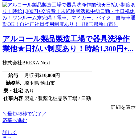
アルコール製品製造工場で器具洗浄作
業他★日払い制度あり！時給1,300円+...
株式会社BREXA Next
給与
月収例
210,000
円
勤務地
埼玉県 狭山市
寮・社宅
あり
仕事内容
製造 / 製薬化粧品系工場 / 日勤
詳細を表示
＼最短45秒で完了／
応募へ進む
詳しく