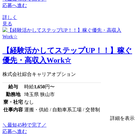
応募へ進む
詳しく
見る
【経験活かしてステップUP！！】稼ぐ
優先・高収入Work☆
株式会社綜合キャリアオプション
給与
時給
1,650
円〜
勤務地
埼玉県 狭山市
寮・社宅
なし
仕事内容
運搬・供給 / 自動車系工場 / 交替制
詳細を表示
＼最短45秒で完了／
応募へ進む