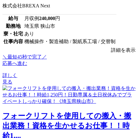
株式会社BREXA Next
給与
月収例
240,000
円
勤務地
埼玉県 狭山市
寮・社宅
あり
仕事内容
機械操作・製造補助 / 製紙系工場 / 交替制
詳細を表示
＼最短45秒で完了／
応募へ進む
詳しく
見る
フォークリフトを使用しての搬入・搬
出業務！資格を生かせるお仕事！！時
給1,...