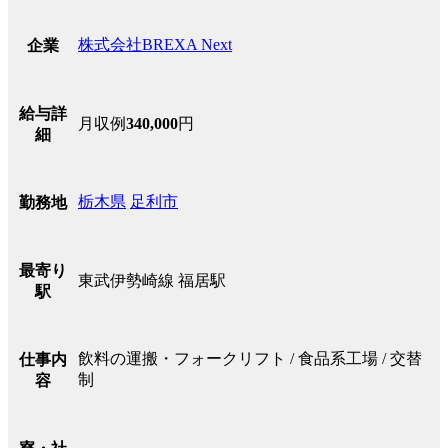
株式会社BREXA Next
企業
給与詳
月収例
340,000
円
細
栃木県
足利市
勤務地
最寄り
東武伊勢崎線 福居駅
駅
飲料の運搬・フォークリフト / 食品系工場 / 交替
仕事内
制
容