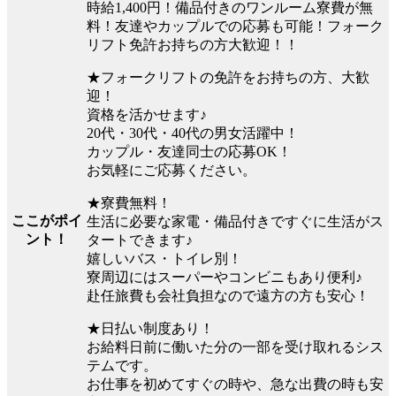
時給1,400円！備品付きのワンルーム寮費が無
料！友達やカップルでの応募も可能！フォーク
リフト免許お持ちの方大歓迎！！
★フォークリフトの免許をお持ちの方、大歓
迎！
資格を活かせます♪
20代・30代・40代の男女活躍中！
カップル・友達同士の応募OK！
お気軽にご応募ください。
★寮費無料！
ここがポイ
生活に必要な家電・備品付きですぐに生活がス
ント！
タートできます♪
嬉しいバス・トイレ別！
寮周辺にはスーパーやコンビニもあり便利♪
赴任旅費も会社負担なので遠方の方も安心！
★日払い制度あり！
お給料日前に働いた分の一部を受け取れるシス
テムです。
お仕事を初めてすぐの時や、急な出費の時も安