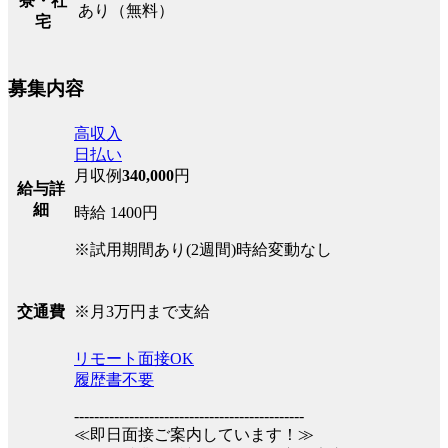
寮・社
あり（無料）
宅
募集内容
高収入
日払い
月収例
340,000
円
給与詳
細
時給 1400円
※試用期間あり(2週間)時給変動なし
※月3万円まで支給
交通費
リモート面接OK
履歴書不要
----------------------------------------------
≪即日面接ご案内しています！≫