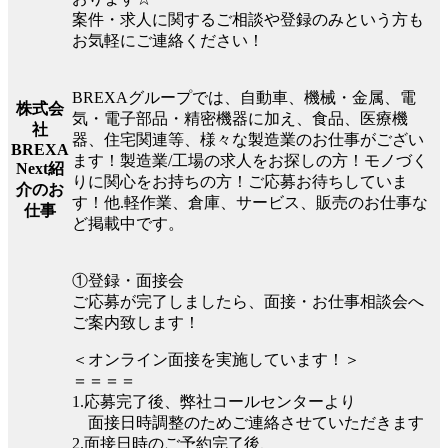
案件・求人に関するご相談や登録のみという方も
お気軽にご連絡ください！
BREXAグループでは、自動車、機械・金属、電
株式会
気・電子部品・精密機器に加え、食品、医療機
社
器、住宅関連等、様々な製造業のお仕事がござい
BREXA
ます！製造業/工場の求人をお探しの方！モノづく
Next紹
りに関心をお持ちの方！ご応募お待ちしていま
介のお
す！他.軽作業、倉庫、サービス、販売のお仕事な
仕事
ど掲載中です。
①登録・面接会
ご応募が完了しましたら、面接・お仕事相談会へ
ご案内致します！
＜オンライン面接を実施しています！＞
＝＝＝＝
1.応募完了後、弊社コールセンターより
面接日時調整のためご連絡させていただきます
2.面接日時のご予約完了後、