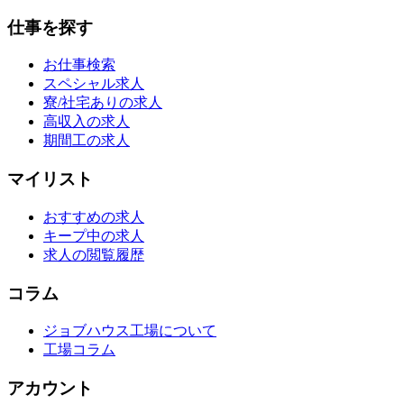
仕事を探す
お仕事検索
スペシャル求人
寮/社宅ありの求人
高収入の求人
期間工の求人
マイリスト
おすすめの求人
キープ中の求人
求人の閲覧履歴
コラム
ジョブハウス工場について
工場コラム
アカウント