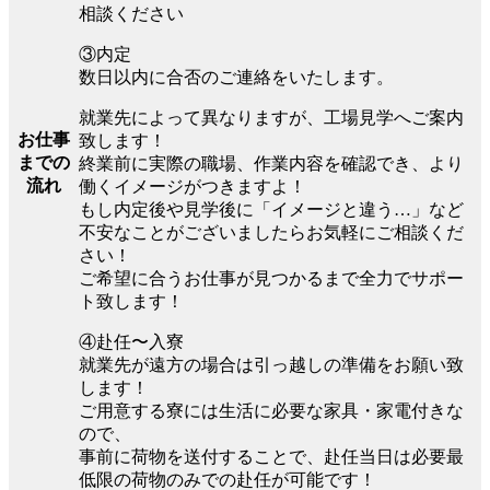
相談ください
③内定
数日以内に合否のご連絡をいたします。
就業先によって異なりますが、工場見学へご案内
お仕事
致します！
までの
終業前に実際の職場、作業内容を確認でき、より
流れ
働くイメージがつきますよ！
もし内定後や見学後に「イメージと違う…」など
不安なことがございましたらお気軽にご相談くだ
さい！
ご希望に合うお仕事が見つかるまで全力でサポー
ト致します！
④赴任〜入寮
就業先が遠方の場合は引っ越しの準備をお願い致
します！
ご用意する寮には生活に必要な家具・家電付きな
ので、
事前に荷物を送付することで、赴任当日は必要最
低限の荷物のみでの赴任が可能です！