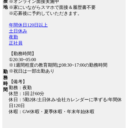
接
※オンライン面接実施中
地
※家にいながらスマホで面接＆履歴書不要
※応募後に予約していただきます。
年間休日120日以上
土日休み
夜勤
正社員
【勤務時間】
①20:30~05:00
※1週間程度の教育期間は08:30~17:00の勤務時間
※祝日は一部出勤あり
勤
務
【備考】
時
勤務：夜勤
間
休憩：1回 計60分
休日：5勤2休/土日休み/会社カレンダーに準ずる/年間休
日120日
休暇：GW休暇・夏季休暇・年末年始休暇