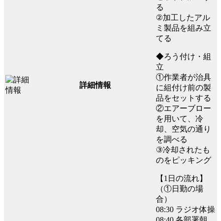
る
②加工したアル
ミ製品を組み立
てる
◆ろう付け・組
立
①作業者が治具
詳細情報
に組付け前の製
品をセットする
②エアーブロー
を用いて、冷
却、空気の通り
を調べる
③冷却されたも
のをピッキング
【1日の流れ】
（①日勤の場
合）
08:30 ラジオ体操
08:40 各部署朝