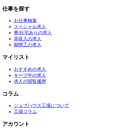
仕事を探す
お仕事検索
スペシャル求人
寮/社宅ありの求人
高収入の求人
期間工の求人
マイリスト
おすすめの求人
キープ中の求人
求人の閲覧履歴
コラム
ジョブハウス工場について
工場コラム
アカウント