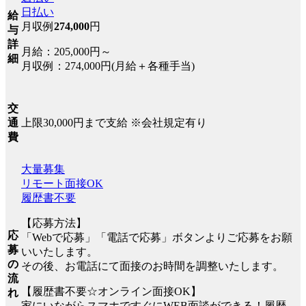
日払い
給
月収例
274,000
円
与
詳
月給：205,000円～
細
月収例：274,000円(月給＋各種手当)
交
上限30,000円まで支給 ※会社規定有り
通
費
大量募集
リモート面接OK
履歴書不要
【応募方法】
応
「Webで応募」「電話で応募」ボタンよりご応募をお願
募
いいたします。
の
その後、お電話にて面接のお時間を調整いたします。
流
【履歴書不要☆オンライン面接OK】
れ
家にいながらスマホですぐにWEB面談ができる！履歴