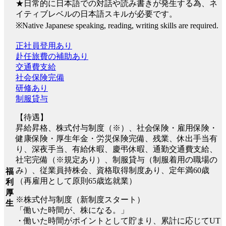
★日常的に日本語での対話や読み書きが発生する為、ネ
イティブレベルの日本語スキルが必要です。
※Native Japanese speaking, reading, writing skills are required.
正社員登用あり
赴任旅費の補助あり
交通費支給
社会保険完備
研修あり
制服貸与
【待遇】
昇給昇格、株式付与制度（※）、社会保険・雇用保険・
健康保険・厚生年金・労災保険完備、残業、休出手当有
り、深夜手当、有給休暇、慶弔休暇、通勤交通費支給、
社宅完備（※規定あり）、制服貸与（制服着用の職場の
み）、従業員持株会、資格取得制度あり、定年満60歳
福
（再雇用として原則65歳迄就業）
利
厚
※株式付与制度（新制度スタート）
生
「働いた時間が、株になる。」
・働いた時間がポイントとして貯まり、累計に応じてUT