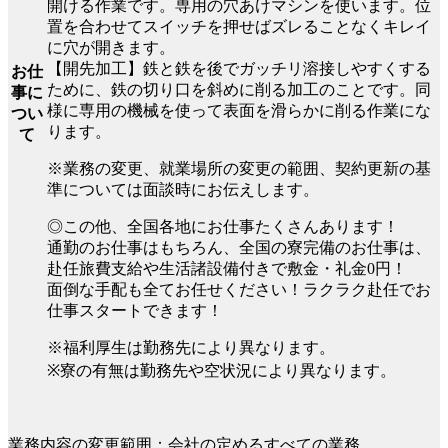
開ける作業です。専用の穴あけマシンを使います。位
置を合わせてスイッチを押せばズレることなくキレイ
に穴が開きます。
【開先加工】鉄と鉄を後でガッチリ溶接しやすくする
お仕
ために、鉄の切り口を斜めに削る加工のことです。同
事に
様に専用の機械を使って表面を滑らかに削る作業にな
つい
ります。
て
※業務の変更、就業場所の変更の範囲、契約更新の基
準については面談時にお伝えします。
◎この他、全国各地にお仕事たくさんあります！
通勤のお仕事はもちろん、全国の寮完備のお仕事は、
赴任旅費支給や生活諸設備付きで敷金・礼金0円！
面倒な手配も全てお任せください！ラクラク赴任でお
仕事スタートできます！
※福利厚生は勤務先により異なります。
※寮の有無は勤務先や空状況により異なります。
業務内容の変更範囲：会社の定めるすべての業務