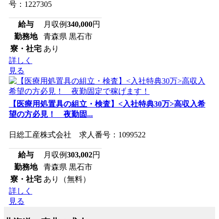
号：1227305
給与
月収例
340,000
円
勤務地
青森県 黒石市
寮・社宅
あり
詳しく
見る
【医療用処置具の組立・検査】<入社特典30万>高収入希
望の方必見！ 夜勤固...
日総工産株式会社 求人番号：1099522
給与
月収例
303,002
円
勤務地
青森県 黒石市
寮・社宅
あり（無料）
詳しく
見る