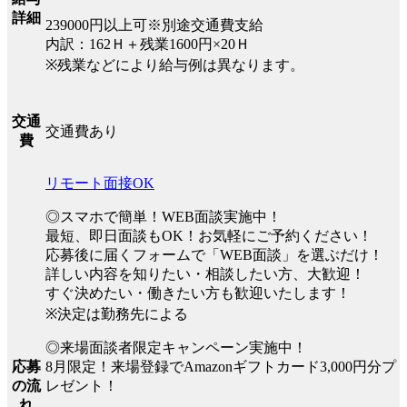
詳細
239000円以上可※別途交通費支給
内訳：162Ｈ＋残業1600円×20Ｈ
※残業などにより給与例は異なります。
交通
交通費あり
費
リモート面接OK
◎スマホで簡単！WEB面談実施中！
最短、即日面談もOK！お気軽にご予約ください！
応募後に届くフォームで「WEB面談」を選ぶだけ！
詳しい内容を知りたい・相談したい方、大歓迎！
すぐ決めたい・働きたい方も歓迎いたします！
※決定は勤務先による
◎来場面談者限定キャンペーン実施中！
8月限定！来場登録でAmazonギフトカード3,000円分プ
応募
レゼント！
の流
れ