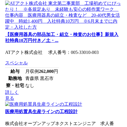
【医療用器具の部品加工・組立・検査のお仕事】新規入
社特典10万円付き／土・...
ATアクト株式会社 求人番号：005-33010-003
スペシャル
給与
月収例
262,000
円
勤務地
青森県 黒石市
寮・社宅
なし
詳しく
見る
医療用処置具生産ラインの工程設計
株式会社オープンアップネクストエンジニア 求人番