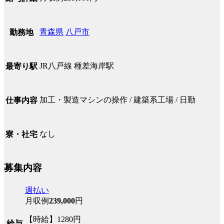
青森県
八戸市
勤務地
JR八戸線 種差海岸駅
最寄り駅
加工・製造マシンの操作 / 建築系工場 / 日勤
仕事内容
なし
寮・社宅
募集内容
週払い
月収例
239,000
円
【時給】1280円
給与