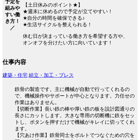
予定を
【土日休みのポイント★】
組みや
★週末に休めるので予定が立てやすい！
すい働
★自分の時間を確保できる♪
き方！
★生活サイクルを整えられる！
／
休む日が決まっている働き方を希望する方や、
オンオフを分けたい方に向いています！
仕事内容
建築・住宅
組立・加工・プレス
鉄骨の製造です。主に機械が自動で行ってくれるの
で、機械操作やサポートが中心となります。力任せの
作業はありません。
【切断作業】長い鉄の棒や厚い鉄の板を設計図通りの
長さにカットします。大きな専用の切断機に鉄をセッ
トし、ボタンを押すだけで機械がキレイに切ってくれ
ます。
【穴あけ作業】鉄骨同士をボルトでつなぐための穴を