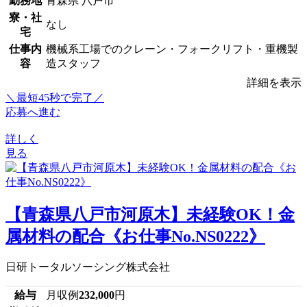
勤務地
青森県 八戸市
寮・社
なし
宅
仕事内
機械系工場でのクレーン・フォークリフト・重機製
容
造スタッフ
詳細を表示
＼最短45秒で完了／
応募へ進む
詳しく
見る
【青森県八戸市河原木】未経験OK！金
属材料の配合《お仕事No.NS0222》
日研トータルソーシング株式会社
給与
月収例
232,000
円