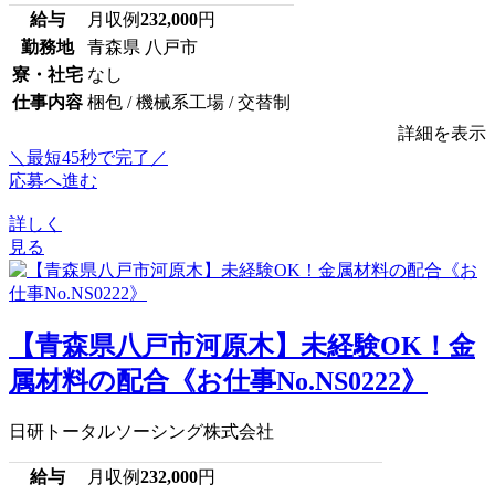
給与
月収例
232,000
円
勤務地
青森県 八戸市
寮・社宅
なし
仕事内容
梱包 / 機械系工場 / 交替制
詳細を表示
＼最短45秒で完了／
応募へ進む
詳しく
見る
【青森県八戸市河原木】未経験OK！金
属材料の配合《お仕事No.NS0222》
日研トータルソーシング株式会社
給与
月収例
232,000
円