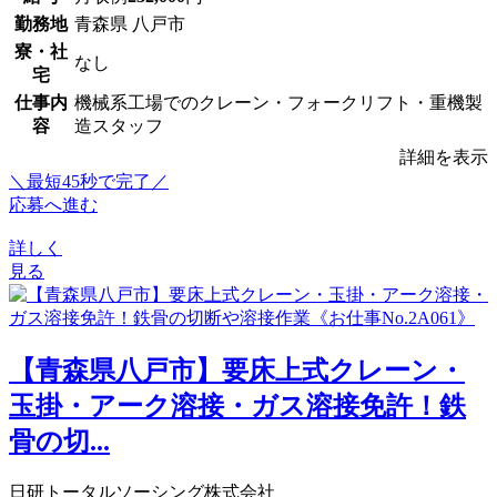
勤務地
青森県 八戸市
寮・社
なし
宅
仕事内
機械系工場でのクレーン・フォークリフト・重機製
容
造スタッフ
詳細を表示
＼最短45秒で完了／
応募へ進む
詳しく
見る
【青森県八戸市】要床上式クレーン・
玉掛・アーク溶接・ガス溶接免許！鉄
骨の切...
日研トータルソーシング株式会社