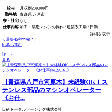
給与
月収例
239,000
円
勤務地
青森県 八戸市
寮・社宅
なし
仕事内容
加工・製造マシンの操作 / 建築系工場 / 日勤
詳細を表示
＼最短45秒で完了／
応募へ進む
詳しく
見る
【青森県八戸市河原木】未経験OK！ス
テンレス部品のマシンオペレーター
《お仕...
日研トータルソーシング株式会社