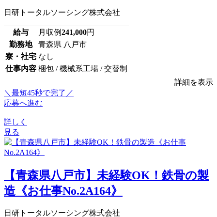
日研トータルソーシング株式会社
給与
月収例
241,000
円
勤務地
青森県 八戸市
寮・社宅
なし
仕事内容
梱包 / 機械系工場 / 交替制
詳細を表示
＼最短45秒で完了／
応募へ進む
詳しく
見る
【青森県八戸市】未経験OK！鉄骨の製
造《お仕事No.2A164》
日研トータルソーシング株式会社