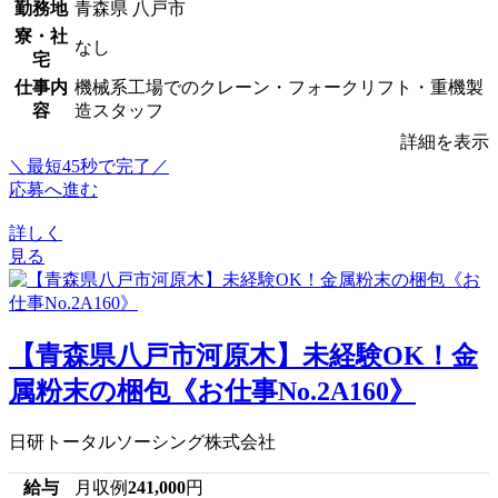
勤務地
青森県 八戸市
寮・社
なし
宅
仕事内
機械系工場でのクレーン・フォークリフト・重機製
容
造スタッフ
詳細を表示
＼最短45秒で完了／
応募へ進む
詳しく
見る
【青森県八戸市河原木】未経験OK！金
属粉末の梱包《お仕事No.2A160》
日研トータルソーシング株式会社
給与
月収例
241,000
円