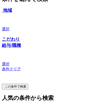
地域
選択
こだわり
給与/職種
選択
条件クリア
この条件で検索
人気の条件から検索