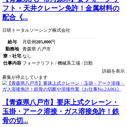
フト・天井クレーン免許！金属材料の
配合《...
日研トータルソーシング株式会社
給与
月収例
205,000
円
勤務地
青森県 八戸市
寮・社宅
なし
仕事内容
フォークリフト / 機械系工場 / 日勤
詳細を表示
募集が停止しています
【青森県八戸市】要床上式クレーン・
玉掛・アーク溶接・ガス溶接免許！鉄
骨の切...