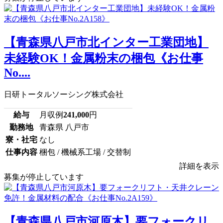
【青森県八戸市北インター工業団地】
未経験OK！金属粉末の梱包《お仕事
No....
日研トータルソーシング株式会社
給与
月収例
241,000
円
勤務地
青森県 八戸市
寮・社宅
なし
仕事内容
梱包 / 機械系工場 / 交替制
詳細を表示
募集が停止しています
【青森県八戸市河原木】要フォークリ