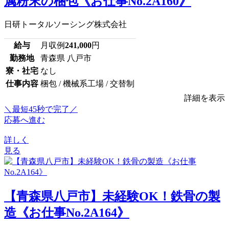
属粉末の梱包《お仕事No.2A160》
日研トータルソーシング株式会社
給与
月収例
241,000
円
勤務地
青森県 八戸市
寮・社宅
なし
仕事内容
梱包 / 機械系工場 / 交替制
詳細を表示
＼最短45秒で完了／
応募へ進む
詳しく
見る
【青森県八戸市】未経験OK！鉄骨の製
造《お仕事No.2A164》