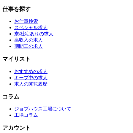
仕事を探す
お仕事検索
スペシャル求人
寮/社宅ありの求人
高収入の求人
期間工の求人
マイリスト
おすすめの求人
キープ中の求人
求人の閲覧履歴
コラム
ジョブハウス工場について
工場コラム
アカウント