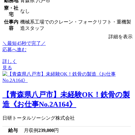
勤務地
青森県 八戸市
寮・社
なし
宅
仕事内
機械系工場でのクレーン・フォークリフト・重機製
容
造スタッフ
詳細を表示
＼最短45秒で完了／
応募へ進む
詳しく
見る
【青森県八戸市】未経験OK！鉄骨の製
造《お仕事No.2A164》
日研トータルソーシング株式会社
給与
月収例
239,000
円