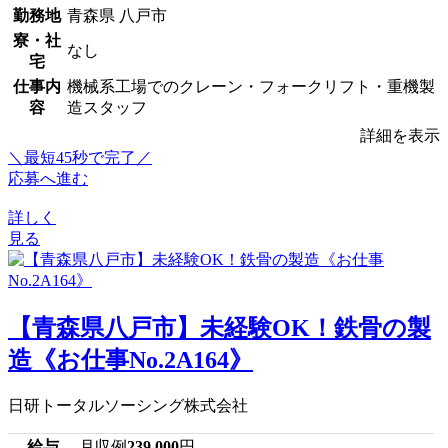
勤務地
青森県 八戸市
寮・社
なし
宅
仕事内
機械系工場でのクレーン・フォークリフト・重機製
容
造スタッフ
詳細を表示
＼最短45秒で完了／
応募へ進む
詳しく
見る
【青森県八戸市】未経験OK！鉄骨の製
造《お仕事No.2A164》
日研トータルソーシング株式会社
給与
月収例
239,000
円