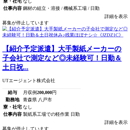
寮・社宅
なし
仕事内容
鋼材の組立・溶接 / 機械系工場 / 日勤
詳細を表示
募集が停止しています
【紹介予定派遣】大手製紙メーカーの
子会社で測定など◎未経験可！日勤＆
土日祝...
UTエージェント株式会社
給与
月収例
200,000
円
勤務地
青森県 八戸市
寮・社宅
なし
仕事内容
製紙系工場での軽作業 日勤
詳細を表示
募集が停止しています