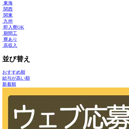
東海
関西
関東
九州
即入寮OK
期間工
寮あり
高収入
並び替え
おすすめ順
給与が高い順
新着順