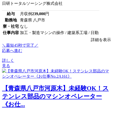
日研トータルソーシング株式会社
給与
月収例
239,000
円
勤務地
青森県 八戸市
寮・社宅
なし
仕事内容
加工・製造マシンの操作 / 建築系工場 / 日勤
詳細を表示
＼最短45秒で完了／
応募へ進む
詳しく
見る
【青森県八戸市河原木】未経験OK！ス
テンレス部品のマシンオペレーター
《お仕...