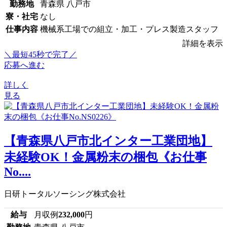
勤務地
青森県 八戸市
寮・社宅
なし
仕事内容
機械系工場での組立・加工・プレス製造スタッフ
詳細を表示
＼最短45秒で完了／
応募へ進む
詳しく
見る
【青森県八戸市北インター工業団地】
未経験OK！金属粉末の梱包《お仕事
No....
日研トータルソーシング株式会社
給与
月収例
232,000
円