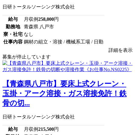
日研トータルソーシング株式会社
給与
月収例
258,000
円
勤務地
青森県 八戸市
寮・社宅
なし
仕事内容
鋼材の組立・溶接 / 機械系工場 / 日勤
詳細を表示
募集が停止しています
【青森県八戸市】要床上式クレーン・
玉掛・アーク溶接・ガス溶接免許！鉄
骨の切...
日研トータルソーシング株式会社
給与
月収例
215,500
円