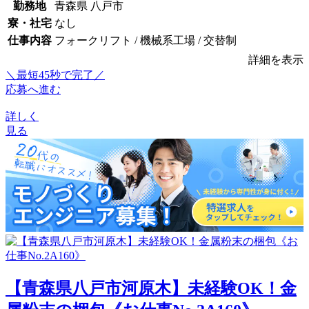
勤務地
青森県 八戸市
寮・社宅
なし
仕事内容
フォークリフト / 機械系工場 / 交替制
詳細を表示
＼最短45秒で完了／
応募へ進む
詳しく
見る
【青森県八戸市河原木】未経験OK！金