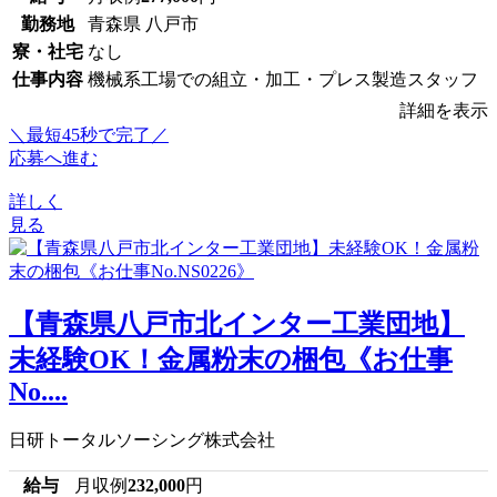
勤務地
青森県 八戸市
寮・社宅
なし
仕事内容
機械系工場での組立・加工・プレス製造スタッフ
詳細を表示
＼最短45秒で完了／
応募へ進む
詳しく
見る
【青森県八戸市北インター工業団地】
未経験OK！金属粉末の梱包《お仕事
No....
日研トータルソーシング株式会社
給与
月収例
232,000
円