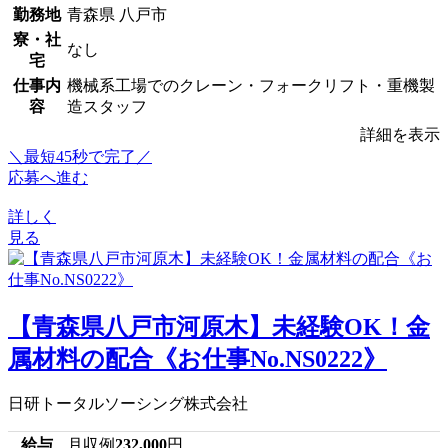
勤務地
青森県 八戸市
寮・社
なし
宅
仕事内
機械系工場でのクレーン・フォークリフト・重機製
容
造スタッフ
詳細を表示
＼最短45秒で完了／
応募へ進む
詳しく
見る
【青森県八戸市河原木】未経験OK！金
属材料の配合《お仕事No.NS0222》
日研トータルソーシング株式会社
給与
月収例
232,000
円