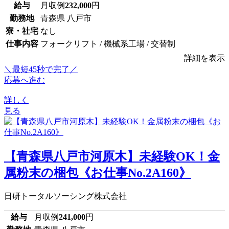
給与
月収例
232,000
円
勤務地
青森県 八戸市
寮・社宅
なし
仕事内容
フォークリフト / 機械系工場 / 交替制
詳細を表示
＼最短45秒で完了／
応募へ進む
詳しく
見る
【青森県八戸市河原木】未経験OK！金
属粉末の梱包《お仕事No.2A160》
日研トータルソーシング株式会社
給与
月収例
241,000
円