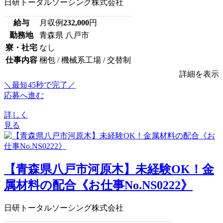
日研トータルソーシング株式会社
給与
月収例
232,000
円
勤務地
青森県 八戸市
寮・社宅
なし
仕事内容
梱包 / 機械系工場 / 交替制
詳細を表示
＼最短45秒で完了／
応募へ進む
詳しく
見る
【青森県八戸市河原木】未経験OK！金
属材料の配合《お仕事No.NS0222》
日研トータルソーシング株式会社