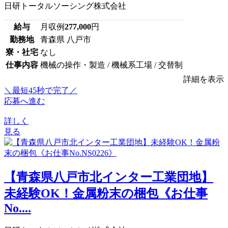
日研トータルソーシング株式会社
給与
月収例
277,000
円
勤務地
青森県 八戸市
寮・社宅
なし
仕事内容
機械の操作・製造 / 機械系工場 / 交替制
詳細を表示
＼最短45秒で完了／
応募へ進む
詳しく
見る
【青森県八戸市北インター工業団地】
未経験OK！金属粉末の梱包《お仕事
No....