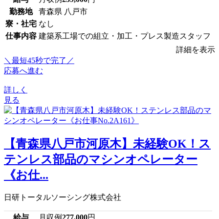
勤務地
青森県 八戸市
寮・社宅
なし
仕事内容
建築系工場での組立・加工・プレス製造スタッフ
詳細を表示
＼最短45秒で完了／
応募へ進む
詳しく
見る
【青森県八戸市河原木】未経験OK！ス
テンレス部品のマシンオペレーター
《お仕...
日研トータルソーシング株式会社
給与
月収例
277,000
円