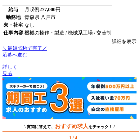
給与
月収例
277,000
円
勤務地
青森県 八戸市
寮・社宅
なし
仕事内容
機械の操作・製造 / 機械系工場 / 交替制
詳細を表示
＼最短45秒で完了／
応募へ進む
詳しく
見る
おすすめ求人
\ 質問に答えて、
をチェック！ /
1 / 4