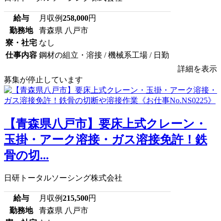
給与
月収例
258,000
円
勤務地
青森県 八戸市
寮・社宅
なし
仕事内容
鋼材の組立・溶接 / 機械系工場 / 日勤
詳細を表示
募集が停止しています
【青森県八戸市】要床上式クレーン・
玉掛・アーク溶接・ガス溶接免許！鉄
骨の切...
日研トータルソーシング株式会社
給与
月収例
215,500
円
勤務地
青森県 八戸市