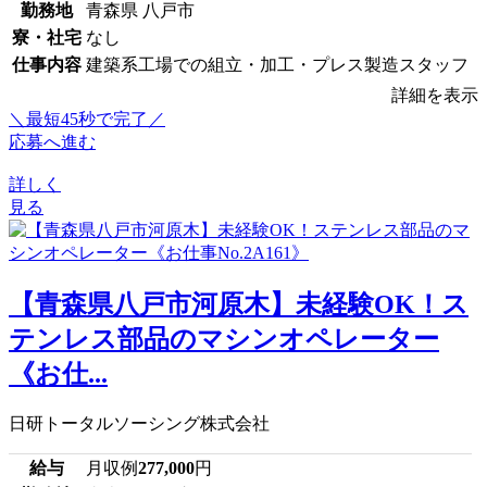
勤務地
青森県 八戸市
寮・社宅
なし
仕事内容
建築系工場での組立・加工・プレス製造スタッフ
詳細を表示
＼最短45秒で完了／
応募へ進む
詳しく
見る
【青森県八戸市河原木】未経験OK！ス
テンレス部品のマシンオペレーター
《お仕...
日研トータルソーシング株式会社
給与
月収例
277,000
円