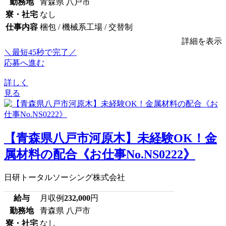
勤務地
青森県 八戸市
寮・社宅
なし
仕事内容
梱包 / 機械系工場 / 交替制
詳細を表示
＼最短45秒で完了／
応募へ進む
詳しく
見る
【青森県八戸市河原木】未経験OK！金
属材料の配合《お仕事No.NS0222》
日研トータルソーシング株式会社
給与
月収例
232,000
円
勤務地
青森県 八戸市
寮・社宅
なし