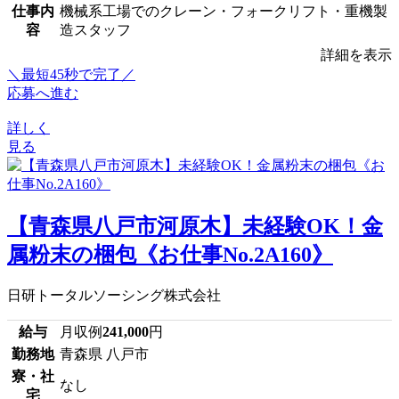
仕事内
機械系工場でのクレーン・フォークリフト・重機製
容
造スタッフ
詳細を表示
＼最短45秒で完了／
応募へ進む
詳しく
見る
【青森県八戸市河原木】未経験OK！金
属粉末の梱包《お仕事No.2A160》
日研トータルソーシング株式会社
給与
月収例
241,000
円
勤務地
青森県 八戸市
寮・社
なし
宅