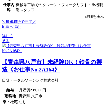
仕事内
機械系工場でのクレーン・フォークリフト・重機製
容
造スタッフ
詳細を表示
＼最短45秒で完了／
応募へ進む
詳しく
見る
【青森県八戸市】未経験OK！鉄骨の製
造《お仕事No.2A164》
日研トータルソーシング株式会社
給与
月収例
239,000
円
勤務地
青森県 八戸市
寮・社宅
なし