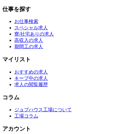
仕事を探す
お仕事検索
スペシャル求人
寮/社宅ありの求人
高収入の求人
期間工の求人
マイリスト
おすすめの求人
キープ中の求人
求人の閲覧履歴
コラム
ジョブハウス工場について
工場コラム
アカウント