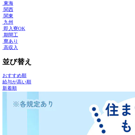
東海
関西
関東
九州
即入寮OK
期間工
寮あり
高収入
並び替え
おすすめ順
給与が高い順
新着順