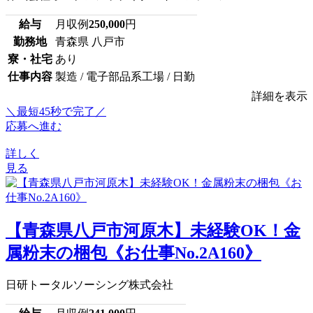
給与
月収例
250,000
円
勤務地
青森県 八戸市
寮・社宅
あり
仕事内容
製造 / 電子部品系工場 / 日勤
詳細を表示
＼最短45秒で完了／
応募へ進む
詳しく
見る
【青森県八戸市河原木】未経験OK！金
属粉末の梱包《お仕事No.2A160》
日研トータルソーシング株式会社