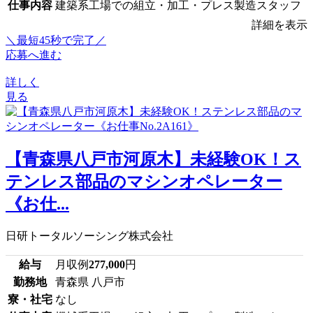
仕事内容
建築系工場での組立・加工・プレス製造スタッフ
詳細を表示
＼最短45秒で完了／
応募へ進む
詳しく
見る
【青森県八戸市河原木】未経験OK！ス
テンレス部品のマシンオペレーター
《お仕...
日研トータルソーシング株式会社
給与
月収例
277,000
円
勤務地
青森県 八戸市
寮・社宅
なし