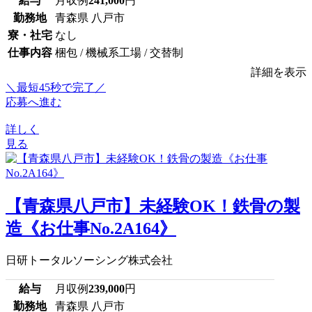
給与
月収例
241,000
円
勤務地
青森県 八戸市
寮・社宅
なし
仕事内容
梱包 / 機械系工場 / 交替制
詳細を表示
＼最短45秒で完了／
応募へ進む
詳しく
見る
【青森県八戸市】未経験OK！鉄骨の製
造《お仕事No.2A164》
日研トータルソーシング株式会社
給与
月収例
239,000
円
勤務地
青森県 八戸市