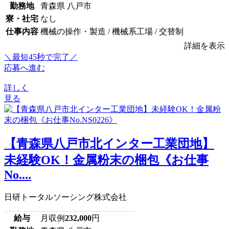
勤務地
青森県 八戸市
寮・社宅
なし
仕事内容
機械の操作・製造 / 機械系工場 / 交替制
詳細を表示
＼最短45秒で完了／
応募へ進む
詳しく
見る
【青森県八戸市北インター工業団地】
未経験OK！金属粉末の梱包《お仕事
No....
日研トータルソーシング株式会社
給与
月収例
232,000
円