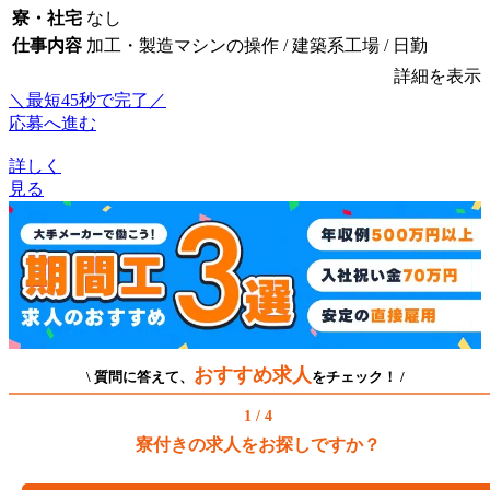
寮・社宅
なし
仕事内容
加工・製造マシンの操作 / 建築系工場 / 日勤
詳細を表示
＼最短45秒で完了／
応募へ進む
詳しく
見る
おすすめ求人
\ 質問に答えて、
をチェック！ /
1 / 4
寮付きの求人をお探しですか？