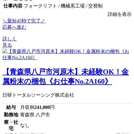
仕事内容
フォークリフト / 機械系工場 / 交替制
詳細を表示
＼最短45秒で完了／
応募へ進む
詳しく
見る
【青森県八戸市河原木】未経験OK！金
属粉末の梱包《お仕事No.2A160》
日研トータルソーシング株式会社
給与
月収例
241,000
円
勤務地
青森県 八戸市
寮・社
なし
宅