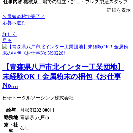
仕事内容
機械系工場での組立・加工・プレス製造スタッフ
詳細を表示
＼最短45秒で完了／
応募へ進む
詳しく
見る
【青森県八戸市北インター工業団地】
未経験OK！金属粉末の梱包《お仕事
No....
日研トータルソーシング株式会社
給与
月収例
232,000
円
勤務地
青森県 八戸市
寮・社
なし
宅