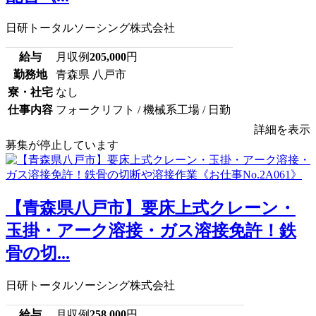
日研トータルソーシング株式会社
給与
月収例
205,000
円
勤務地
青森県 八戸市
寮・社宅
なし
仕事内容
フォークリフト / 機械系工場 / 日勤
詳細を表示
募集が停止しています
【青森県八戸市】要床上式クレーン・
玉掛・アーク溶接・ガス溶接免許！鉄
骨の切...
日研トータルソーシング株式会社
給与
月収例
258,000
円