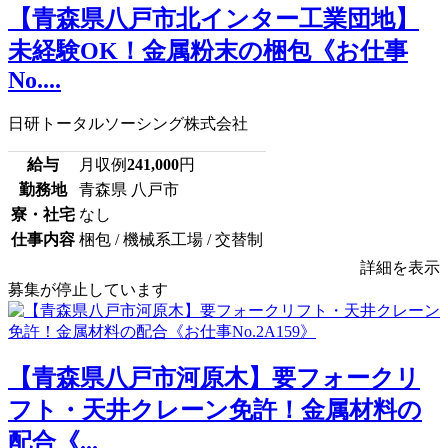
【青森県八戸市北インター工業団地】
未経験OK！金属粉末の梱包《お仕事
No....
日研トータルソーシング株式会社
給与
月収例
241,000
円
勤務地
青森県 八戸市
寮・社宅
なし
仕事内容
梱包 / 機械系工場 / 交替制
詳細を表示
募集が停止しています
【青森県八戸市河原木】要フォークリ
フト・天井クレーン免許！金属材料の
配合《...