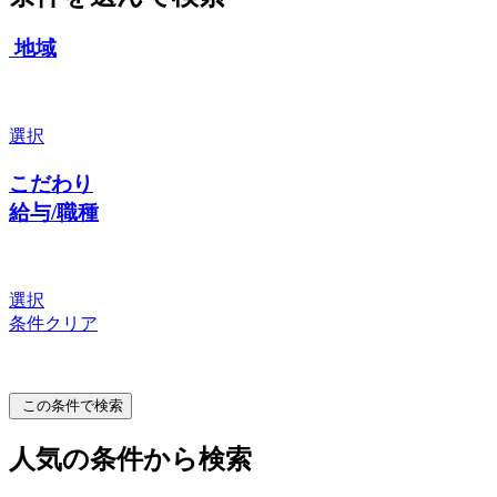
地域
選択
こだわり
給与/職種
選択
条件クリア
この条件で検索
人気の条件から検索