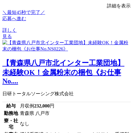
詳細を表示
＼最短45秒で完了／
応募へ進む
詳しく
見る
【青森県八戸市北インター工業団地】
未経験OK！金属粉末の梱包《お仕事
No....
日研トータルソーシング株式会社
給与
月収例
232,000
円
勤務地
青森県 八戸市
寮・社
なし
宅