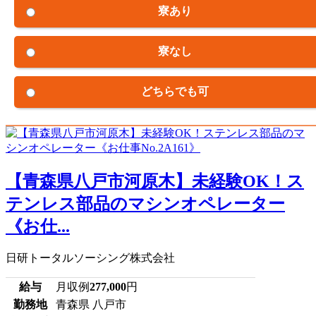
寮あり
寮なし
どちらでも可
【青森県八戸市河原木】未経験OK！ス
テンレス部品のマシンオペレーター
《お仕...
日研トータルソーシング株式会社
給与
月収例
277,000
円
勤務地
青森県 八戸市