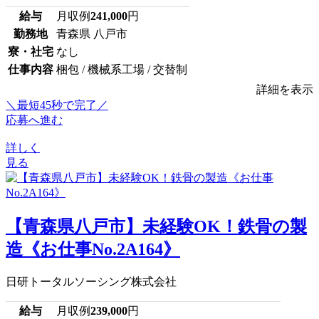
給与
月収例
241,000
円
勤務地
青森県 八戸市
寮・社宅
なし
仕事内容
梱包 / 機械系工場 / 交替制
詳細を表示
＼最短45秒で完了／
応募へ進む
詳しく
見る
【青森県八戸市】未経験OK！鉄骨の製
造《お仕事No.2A164》
日研トータルソーシング株式会社
給与
月収例
239,000
円