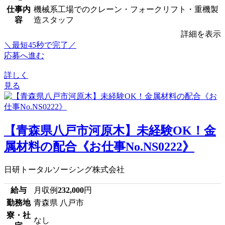
仕事内
機械系工場でのクレーン・フォークリフト・重機製
容
造スタッフ
詳細を表示
＼最短45秒で完了／
応募へ進む
詳しく
見る
【青森県八戸市河原木】未経験OK！金
属材料の配合《お仕事No.NS0222》
日研トータルソーシング株式会社
給与
月収例
232,000
円
勤務地
青森県 八戸市
寮・社
なし