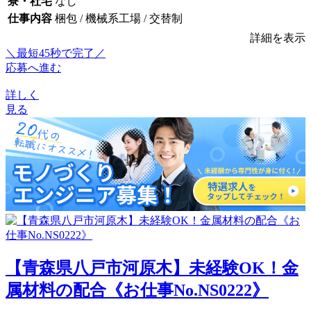
寮・社宅
なし
仕事内容
梱包 / 機械系工場 / 交替制
詳細を表示
＼最短45秒で完了／
応募へ進む
詳しく
見る
【青森県八戸市河原木】未経験OK！金
属材料の配合《お仕事No.NS0222》