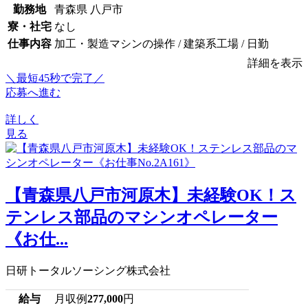
勤務地
青森県 八戸市
寮・社宅
なし
仕事内容
加工・製造マシンの操作 / 建築系工場 / 日勤
詳細を表示
＼最短45秒で完了／
応募へ進む
詳しく
見る
【青森県八戸市河原木】未経験OK！ス
テンレス部品のマシンオペレーター
《お仕...
日研トータルソーシング株式会社
給与
月収例
277,000
円