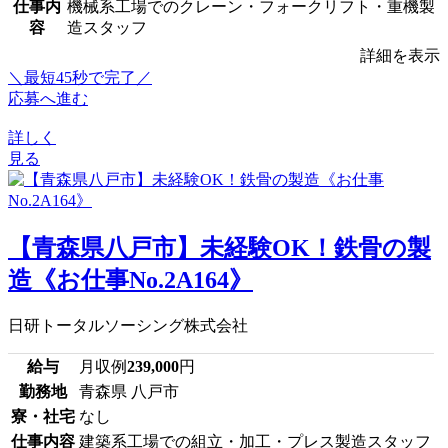
仕事内
機械系工場でのクレーン・フォークリフト・重機製
容
造スタッフ
詳細を表示
＼最短45秒で完了／
応募へ進む
詳しく
見る
【青森県八戸市】未経験OK！鉄骨の製
造《お仕事No.2A164》
日研トータルソーシング株式会社
給与
月収例
239,000
円
勤務地
青森県 八戸市
寮・社宅
なし
仕事内容
建築系工場での組立・加工・プレス製造スタッフ