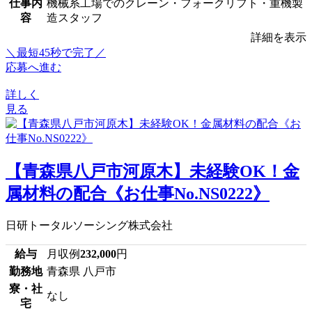
仕事内
機械系工場でのクレーン・フォークリフト・重機製
容
造スタッフ
詳細を表示
＼最短45秒で完了／
応募へ進む
詳しく
見る
【青森県八戸市河原木】未経験OK！金
属材料の配合《お仕事No.NS0222》
日研トータルソーシング株式会社
給与
月収例
232,000
円
勤務地
青森県 八戸市
寮・社
なし
宅