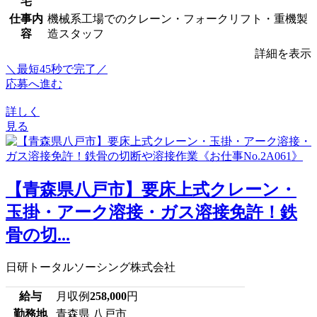
宅
仕事内
機械系工場でのクレーン・フォークリフト・重機製
容
造スタッフ
詳細を表示
＼最短45秒で完了／
応募へ進む
詳しく
見る
【青森県八戸市】要床上式クレーン・
玉掛・アーク溶接・ガス溶接免許！鉄
骨の切...
日研トータルソーシング株式会社
給与
月収例
258,000
円
勤務地
青森県 八戸市