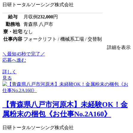
日研トータルソーシング株式会社
給与
月収例
232,000
円
勤務地
青森県 八戸市
寮・社宅
なし
仕事内容
フォークリフト / 機械系工場 / 交替制
詳細を表示
＼最短45秒で完了／
応募へ進む
詳しく
見る
【青森県八戸市河原木】未経験OK！金
属粉末の梱包《お仕事No.2A160》
日研トータルソーシング株式会社