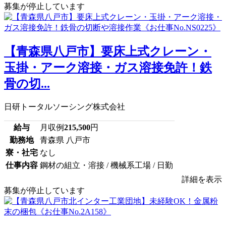
募集が停止しています
【青森県八戸市】要床上式クレーン・
玉掛・アーク溶接・ガス溶接免許！鉄
骨の切...
日研トータルソーシング株式会社
給与
月収例
215,500
円
勤務地
青森県 八戸市
寮・社宅
なし
仕事内容
鋼材の組立・溶接 / 機械系工場 / 日勤
詳細を表示
募集が停止しています