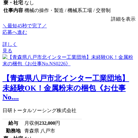
寮・社宅
なし
仕事内容
機械の操作・製造 / 機械系工場 / 交替制
詳細を表示
＼最短45秒で完了／
応募へ進む
詳しく
見る
【青森県八戸市北インター工業団地】
未経験OK！金属粉末の梱包《お仕事
No....
日研トータルソーシング株式会社
給与
月収例
232,000
円
勤務地
青森県 八戸市