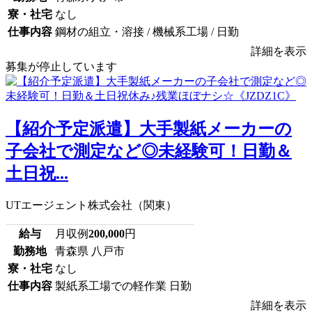
寮・社宅
なし
仕事内容
鋼材の組立・溶接 / 機械系工場 / 日勤
詳細を表示
募集が停止しています
【紹介予定派遣】大手製紙メーカーの
子会社で測定など◎未経験可！日勤＆
土日祝...
UTエージェント株式会社（関東）
給与
月収例
200,000
円
勤務地
青森県 八戸市
寮・社宅
なし
仕事内容
製紙系工場での軽作業 日勤
詳細を表示