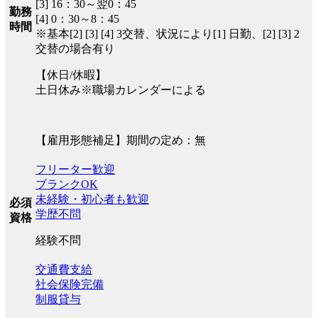
[3] 16：30～翌0：45
勤務
[4] 0：30～8：45
時間
※基本[2] [3] [4] 3交替、状況により[1] 日勤、[2] [3] 2
交替の場合有り
【休日/休暇】
土日休み※職場カレンダーによる
【雇用形態補足】期間の定め：無
フリーター歓迎
ブランクOK
未経験・初心者も歓迎
必須
学歴不問
資格
経験不問
交通費支給
社会保険完備
制服貸与