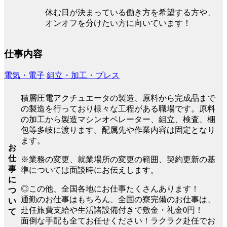
休む日が決まっている働き方を希望する方や、
オンオフを分けたい方に向いています！
仕事内容
電気・電子
組立・加工・プレス
積層圧電アクチュエータの製造、原料から完成品まで
の製造を行っており様々な工程がある職場です。原料
の加工から製造マシンオペレーター、組立、検査、梱
包等多岐に渡ります。配属先や作業内容は固定となり
ます。
お
仕
※業務の変更、就業場所の変更の範囲、契約更新の基
事
準については面談時にお伝えします。
に
◎この他、全国各地にお仕事たくさんあります！
つ
通勤のお仕事はもちろん、全国の寮完備のお仕事は、
い
赴任旅費支給や生活諸設備付きで敷金・礼金0円！
て
面倒な手配も全てお任せください！ラクラク赴任でお