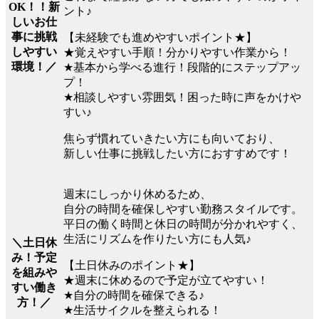
OK！！新
ント♪
しいお仕
事に挑戦
【未経験でも進めやすいポイント★】
しやすい
★覚えやすい手順！分かりやすい作業から！
環境！／
★基本から学べる進行！段階的にステップアッ
プ！
★相談しやすい雰囲気！困った時に声をかけや
すい♪
焦らず慣れていきたい方にも向いており、
新しい仕事に挑戦したい方におすすめです！
週末にしっかり休めるため、
自分の時間を確保しやすい勤務スタイルです。
平日の働く時間と休日の時間が分かれやすく、
生活にリズムを作りたい方にも人気♪
＼土日休
み！予定
【土日休みのポイント★】
を組みや
★週末に休めるので予定が立てやすい！
すい働き
★自分の時間を確保できる♪
方！／
★生活サイクルを整えられる！