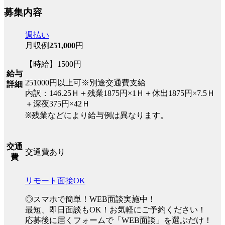
募集内容
週払い
月収例
251,000
円
【時給】1500円
給与
251000円以上可※別途交通費支給
詳細
内訳：146.25Ｈ＋残業1875円×1Ｈ＋休出1875円×7.5Ｈ
＋深夜375円×42Ｈ
※残業などにより給与例は異なります。
交通
交通費あり
費
リモート面接OK
◎スマホで簡単！WEB面談実施中！
最短、即日面談もOK！お気軽にご予約ください！
応募後に届くフォームで「WEB面談」を選ぶだけ！