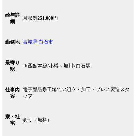
給与詳
月収例
251,000
円
細
宮城県
白石市
勤務地
最寄り
JR函館本線(小樽～旭川) 白石駅
駅
電子部品系工場での組立・加工・プレス製造スタ
仕事内
ッフ
容
寮・社
あり（無料）
宅