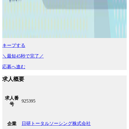
キープする
＼最短45秒で完了／
応募へ進む
求人概要
求人番
925395
号
日研トータルソーシング株式会社
企業