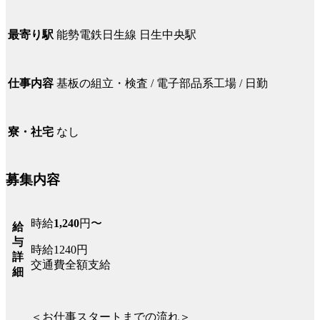
能勢電鉄日生線 日生中央駅
最寄り駅
基板の組立・検査 / 電子部品系工場 / 日勤
仕事内容
なし
寮・社宅
募集内容
時給
1,240
円〜
給
与
時給1240円
詳
交通費全額支給
細
＜お仕事スタートまでの流れ＞