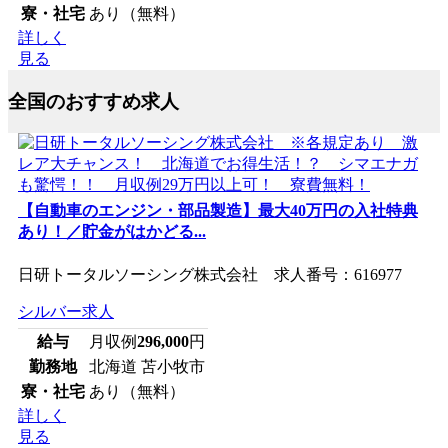
寮・社宅
あり（無料）
詳しく
見る
全国のおすすめ求人
【自動車のエンジン・部品製造】最大40万円の入社特典
あり！／貯金がはかどる...
日研トータルソーシング株式会社 求人番号：616977
シルバー求人
給与
月収例
296,000
円
勤務地
北海道 苫小牧市
寮・社宅
あり（無料）
詳しく
見る