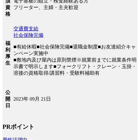
電子基板の組立・検査経験ある方
須
フリーター、主婦・主夫歓迎
資
格
交通費支給
社会保険完備
福
■有給休暇■社会保険完備■退職金制度■お友達紹介キャ
利
ンペーン実施中
厚
■敷地内及び屋内は原則禁煙※就業前までに就業条件明
生
示書で明示します■フォークリフト・クレーン・玉掛・
溶接の資格取得/講習料・受験料補助有
公
2023年 09月 21日
開
日
PRポイント
男性活躍中