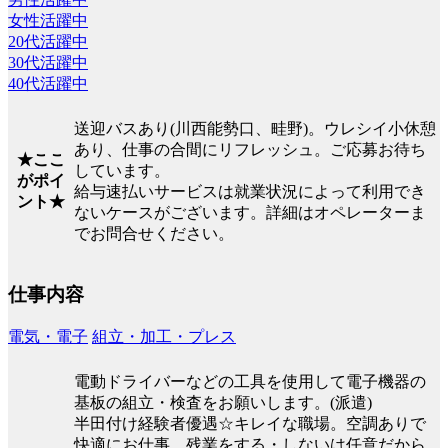
女性活躍中
20代活躍中
30代活躍中
40代活躍中
送迎バスあり(川西能勢口、畦野)。ウレシイ小休憩
あり、仕事の合間にリフレッシュ。ご応募お待ち
★ここ
しています。
がポイ
給与速払いサービスは就業状況によって利用でき
ント★
ないケースがございます。詳細はオペレーターま
でお問合せください。
仕事内容
電気・電子
組立・加工・プレス
電動ドライバーなどの工具を使用して電子機器の
基板の組立・検査をお願いします。(派遣)
半田付け経験者優遇☆キレイな職場。空調ありで
快適にお仕事。残業をする・しないは任意だから