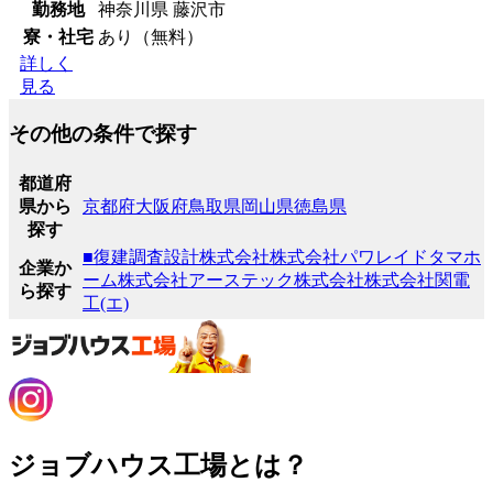
勤務地
神奈川県 藤沢市
寮・社宅
あり（無料）
詳しく
見る
その他の条件で探す
都道府
県から
京都府
大阪府
鳥取県
岡山県
徳島県
探す
■復建調査設計株式会社
株式会社パワレイド
タマホ
企業か
ーム株式会社
アーステック株式会社
株式会社関電
ら探す
工(エ)
ジョブハウス工場とは？