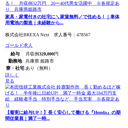
家具・家電付きの社宅に＼家賃無料／で住める！｜車体
用電池の製造｜未経験から...
株式会社BREXA Next 求人番号：478567
ゴールド求人
給与
月収例
320,000
円
勤務地
兵庫県 姫路市
寮・社宅
あり（無料）
詳しく
見る
【着実に給与UP！】長く安心して働ける『Honda』の期
間従業員｜満了一時...