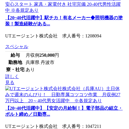
【20~40代活躍中】駅チカ！有名メーカー◆照明機器の塗
装！製造経験がある...
UTエージェント株式会社 求人番号：1208094
スペシャル
給与
月収例
250,000
円
勤務地
兵庫県 丹波市
寮・社宅
あり
詳しく
見る
【20~40代活躍中】【安定の月給制！】電子部品の組立・
ボルト締め／日勤専...
UTエージェント株式会社 求人番号：1047211