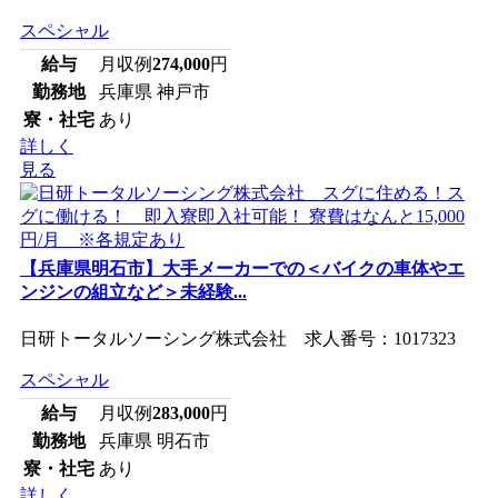
スペシャル
給与
月収例
274,000
円
勤務地
兵庫県 神戸市
寮・社宅
あり
詳しく
見る
【兵庫県明石市】大手メーカーでの＜バイクの車体やエ
ンジンの組立など＞未経験...
日研トータルソーシング株式会社 求人番号：1017323
スペシャル
給与
月収例
283,000
円
勤務地
兵庫県 明石市
寮・社宅
あり
詳しく