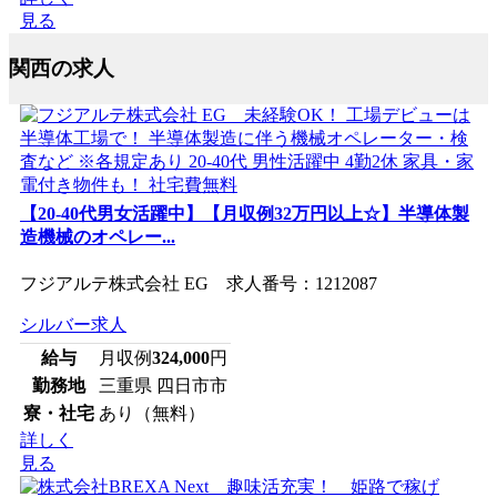
見る
関西の求人
【20-40代男女活躍中】【月収例32万円以上☆】半導体製
造機械のオペレー...
フジアルテ株式会社 EG 求人番号：1212087
シルバー求人
給与
月収例
324,000
円
勤務地
三重県 四日市市
寮・社宅
あり（無料）
詳しく
見る