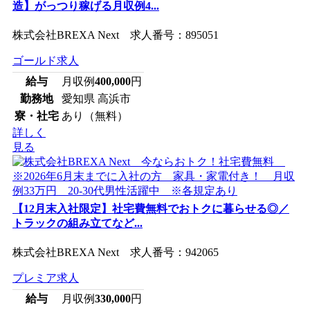
造】がっつり稼げる月収例4...
株式会社BREXA Next 求人番号：895051
ゴールド求人
給与
月収例
400,000
円
勤務地
愛知県 高浜市
寮・社宅
あり（無料）
詳しく
見る
【12月末入社限定】社宅費無料でおトクに暮らせる◎／
トラックの組み立てなど...
株式会社BREXA Next 求人番号：942065
プレミア求人
給与
月収例
330,000
円