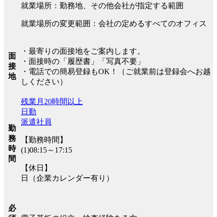
就業場所：勤務地、その他会社が指定する範囲
就業場所の変更範囲：会社の定めるすべてのオフィス
・最寄りの面接地をご案内します。
面
・面接時の「履歴書」「写真不要」
接
・電話での簡易登録もOK！（ご就業前は登録会へお越
地
しください）
残業月20時間以上
日勤
派遣社員
勤
務
【勤務時間】
時
(1)08:15～17:15
間
【休日】
日（企業カレンダー有り）
必