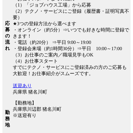
（1）「ジョブハウス工場」から応募
（2）テクノ・サービスにご登録（履歴書・証明写真不
要）
応
★3つの登録方法から選べます
募
・オンライン（約5分）⇒いつでも好きな時間に登録で
の
きます！
流
・電話（約20分） ⇒平日 9:00～19:00
れ
・登録会来場（約1時間30分）⇒平日 10:00～17:00
（3）お仕事のご案内／職場見学もOK
（4）お仕事スタート
すでにテクノ・サービスにご登録済みの方のご応募も
大歓迎！お仕事紹介がスムーズです。
送迎あり
兵庫県 猪名川町
【勤務地】
兵庫県川辺郡 猪名川町
勤
※送迎有り
務
地