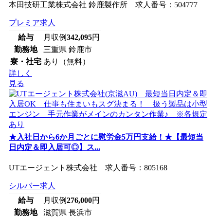
本田技研工業株式会社 鈴鹿製作所 求人番号：504777
プレミア求人
給与
月収例
342,095
円
勤務地
三重県 鈴鹿市
寮・社宅
あり（無料）
詳しく
見る
★入社日から6か月ごとに慰労金5万円支給！★【最短当
日内定＆即入居可◎】ス...
UTエージェント株式会社 求人番号：805168
シルバー求人
給与
月収例
276,000
円
勤務地
滋賀県 長浜市