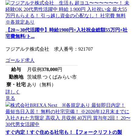
【20～30代活躍中】時給1900円×入社祝金総額55万円×社
宅費無料/ト...
フジアルテ株式会社 求人番号：921707
ゴールド求人
給与
月収例
378,000
円
勤務地
茨城県 つくばみらい市
寮・社宅
あり（無料）
詳しく
見る
すぐ内定！すぐ住める社宅も！【フォークリフトの製