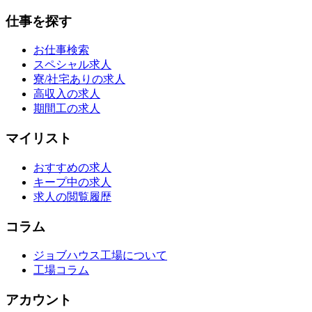
仕事を探す
お仕事検索
スペシャル求人
寮/社宅ありの求人
高収入の求人
期間工の求人
マイリスト
おすすめの求人
キープ中の求人
求人の閲覧履歴
コラム
ジョブハウス工場について
工場コラム
アカウント