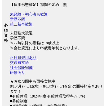
【雇用形態補足】期間の定め：無
未経験・初心者も歓迎
学歴不問
第二新卒歓迎
必
須
未経験大歓迎
資
学歴不問
格
※22時以降の勤務は18歳以上
※会社規定により65歳定年制となります。
正社員登用あり
交通費支給
社会保険完備
研修あり
★お盆期間中も面接実施中
8/10(月)・8/12(水)・8/13(木)・8/14(金)の面接枠空きあり
ます！
■有給休暇（2024年度 有給休暇取得率77.5%）
■昇給制度