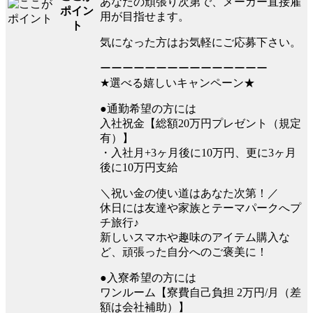
あなたの頑張り次第で、メーカー直接雇
ポイン
用が目指せます。
ト
気になった方はお気軽にご応募下さい。
ーーーーーーーーーーーーーーー
★選べる嬉しいキャンペーン★
●通勤希望の方には
入社祝金【総額20万円プレゼント（規定
有）】
・入社月+3ヶ月後に10万円、更に3ヶ月
後に10万円支給
＼祝い金の使い道はあなた次第！／
休日には友達や家族とテーマパークへプ
チ旅行♪
新しいスマホや趣味のアイテム購入な
ど、頑張った自分へのご褒美に！
●入寮希望の方には
ワンルーム【寮費自己負担 2万円/月（差
額は会社補助）】