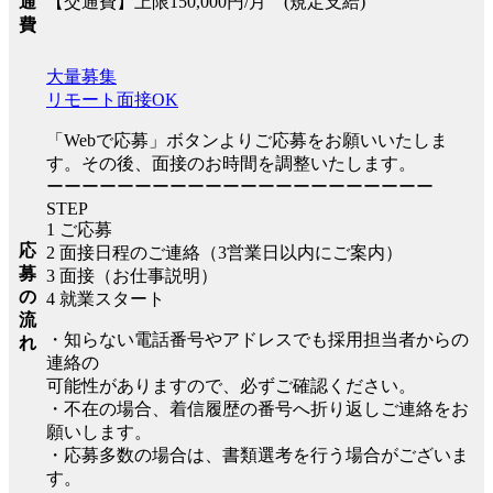
【交通費】上限150,000円/月 (規定支給)
通
費
大量募集
リモート面接OK
「Webで応募」ボタンよりご応募をお願いいたしま
す。その後、面接のお時間を調整いたします。
ーーーーーーーーーーーーーーーーーーーーーー
STEP
1 ご応募
応
2 面接日程のご連絡（3営業日以内にご案内）
募
3 面接（お仕事説明）
の
4 就業スタート
流
・知らない電話番号やアドレスでも採用担当者からの
れ
連絡の
可能性がありますので、必ずご確認ください。
・不在の場合、着信履歴の番号へ折り返しご連絡をお
願いします。
・応募多数の場合は、書類選考を行う場合がございま
す。