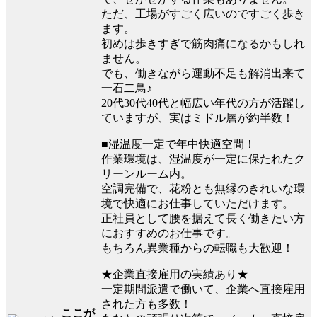
ただ、工場がすごく広いのですごく歩き
ます。
初めは歩きすぎで筋肉痛になるかもしれ
ません。
でも、働きながら運動不足も解消出来て
一石二鳥♪
20代30代40代と幅広い年代の方が活躍し
ていますが、実はミドル層が約半数！
■湿温度一定で年中快適空間！
作業環境は、湿温度が一定に保たれたク
リーンルーム内。
空調完備で、花粉とも無縁のきれいな環
境で快適にお仕事していただけます。
正社員として腰を据えて長く働きたい方
におすすめのお仕事です。
もちろん異業種からの転職も大歓迎！
★企業直接雇用の実績あり★
一定期間派遣で働いて、企業へ直接雇用
された方も多数！
ここが