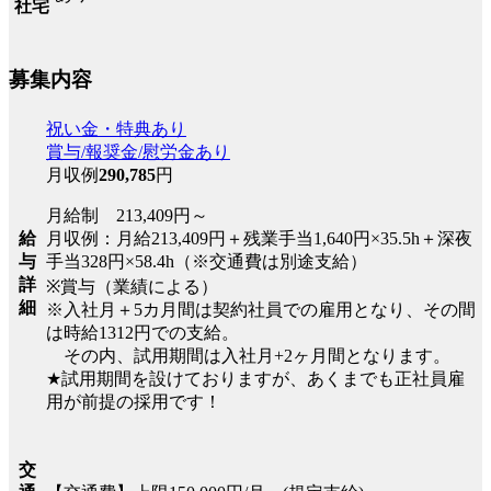
社宅
募集内容
祝い金・特典あり
賞与/報奨金/慰労金あり
月収例
290,785
円
月給制 213,409円～
月収例：月給213,409円＋残業手当1,640円×35.5h＋深夜
給
手当328円×58.4h（※交通費は別途支給）
与
詳
※賞与（業績による）
細
※入社月＋5カ月間は契約社員での雇用となり、その間
は時給1312円での支給。
その内、試用期間は入社月+2ヶ月間となります。
★試用期間を設けておりますが、あくまでも正社員雇
用が前提の採用です！
交