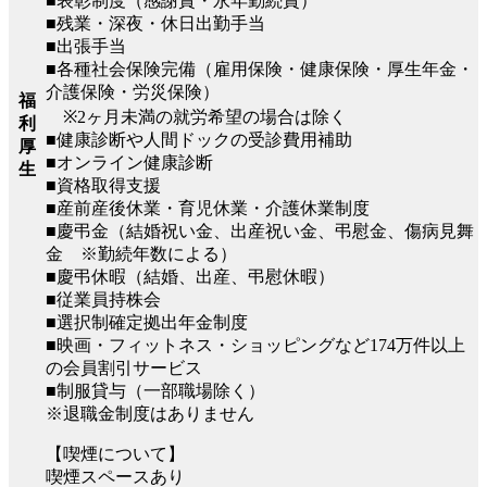
■表彰制度（感謝賞・永年勤続賞）
■残業・深夜・休日出勤手当
■出張手当
■各種社会保険完備（雇用保険・健康保険・厚生年金・
介護保険・労災保険）
福
※2ヶ月未満の就労希望の場合は除く
利
■健康診断や人間ドックの受診費用補助
厚
■オンライン健康診断
生
■資格取得支援
■産前産後休業・育児休業・介護休業制度
■慶弔金（結婚祝い金、出産祝い金、弔慰金、傷病見舞
金 ※勤続年数による）
■慶弔休暇（結婚、出産、弔慰休暇）
■従業員持株会
■選択制確定拠出年金制度
■映画・フィットネス・ショッピングなど174万件以上
の会員割引サービス
■制服貸与（一部職場除く）
※退職金制度はありません
【喫煙について】
喫煙スペースあり