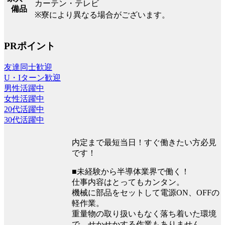
カーテン・テレビ
備品
※寮により異なる場合がございます。
PRポイント
友達同士歓迎
U・Iターン歓迎
男性活躍中
女性活躍中
20代活躍中
30代活躍中
内定まで最短当日！すぐ働きたい方必見
です！
■未経験から半導体業界で働く！
仕事内容はとってもカンタン。
機械に部品をセットして電源ON、OFFの
軽作業。
重量物の取り扱いもなく落ち着いた環境
で、せかせかする作業もありません。