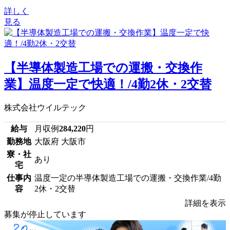
詳しく
見る
【半導体製造工場での運搬・交換作
業】温度一定で快適！/4勤2休・2交替
株式会社ウイルテック
給与
月収例
284,220
円
勤務地
大阪府 大阪市
寮・社
あり
宅
仕事内
温度一定の半導体製造工場での運搬・交換作業/4勤
容
2休・2交替
詳細を表示
募集が停止しています