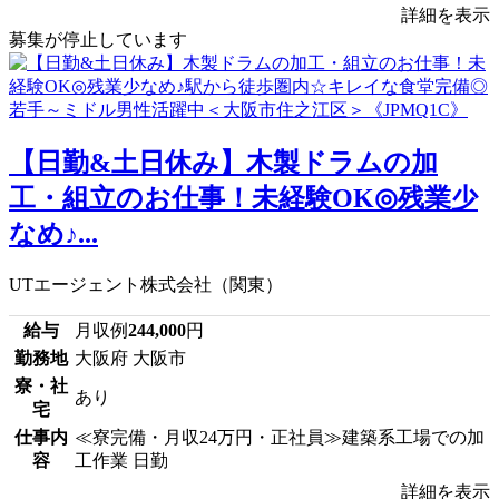
詳細を表示
募集が停止しています
【日勤&土日休み】木製ドラムの加
工・組立のお仕事！未経験OK◎残業少
なめ♪...
UTエージェント株式会社（関東）
給与
月収例
244,000
円
勤務地
大阪府 大阪市
寮・社
あり
宅
仕事内
≪寮完備・月収24万円・正社員≫建築系工場での加
容
工作業 日勤
詳細を表示