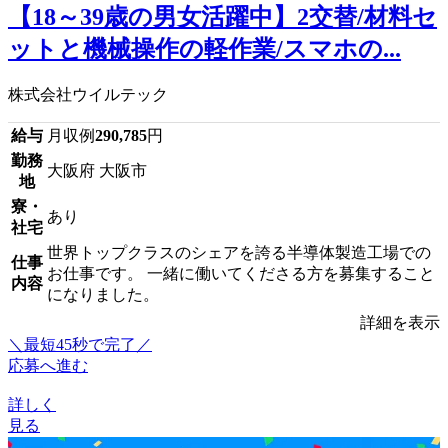
【18～39歳の男女活躍中】2交替/材料セ
ットと機械操作の軽作業/スマホの...
株式会社ウイルテック
給与
月収例
290,785
円
勤務
大阪府 大阪市
地
寮・
あり
社宅
世界トップクラスのシェアを誇る半導体製造工場での
仕事
お仕事です。 一緒に働いてくださる方を募集すること
内容
になりました。
詳細を表示
＼最短45秒で完了／
応募へ進む
詳しく
見る