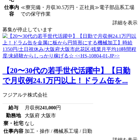
仕事内
≪寮完備・月収30.5万円・正社員≫電子部品系工場
容
での保守作業
詳細を表示
募集が停止しています
【20〜30代の若手世代活躍中】【日勤
で月収例24.1万円以上！ドラム缶を...
フジアルテ株式会社
給与
月収例
241,000
円
勤務地
大阪府 大阪市
寮・社宅
なし
仕事内容
加工・操作 / 機械系工場 / 日勤
詳細を表示