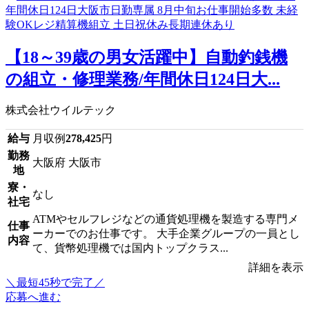
【18～39歳の男女活躍中】自動釣銭機
の組立・修理業務/年間休日124日大...
株式会社ウイルテック
給与
月収例
278,425
円
勤務
大阪府 大阪市
地
寮・
なし
社宅
ATMやセルフレジなどの通貨処理機を製造する専門メ
仕事
ーカーでのお仕事です。 大手企業グループの一員とし
内容
て、貨幣処理機では国内トップクラス...
詳細を表示
＼最短45秒で完了／
応募へ進む