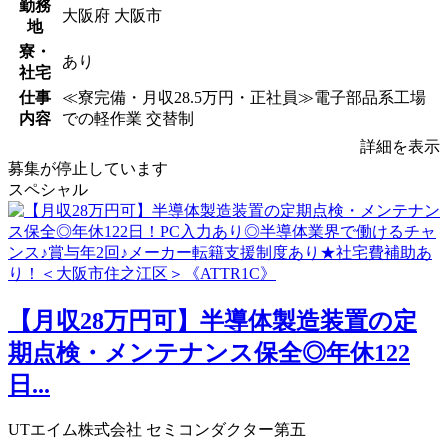
勤務
大阪府 大阪市
地
寮・
あり
社宅
仕事
≪寮完備・月収28.5万円・正社員≫電子部品系工場
内容
での軽作業 交替制
詳細を表示
募集が停止しています
スペシャル
【月収28万円可】半導体製造装置の定
期点検・メンテナンス保全◎年休122
日...
UTエイム株式会社 セミコンダクター第五