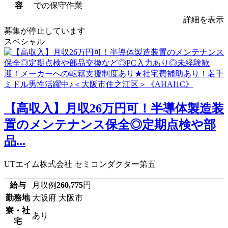
容
での保守作業
詳細を表示
募集が停止しています
スペシャル
【高収入】月収26万円可！半導体製造装
置のメンテナンス保全◎定期点検や部
品...
UTエイム株式会社 セミコンダクター第五
給与
月収例
260,775
円
勤務地
大阪府 大阪市
寮・社
あり
宅