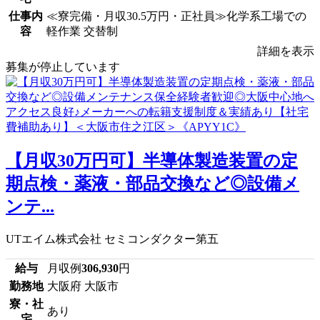
仕事内
≪寮完備・月収30.5万円・正社員≫化学系工場での
容
軽作業 交替制
詳細を表示
募集が停止しています
【月収30万円可】半導体製造装置の定
期点検・薬液・部品交換など◎設備メ
ンテ...
UTエイム株式会社 セミコンダクター第五
給与
月収例
306,930
円
勤務地
大阪府 大阪市
寮・社
あり
宅