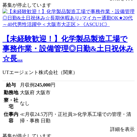
募集が停止しています
【未経験歓迎！】化学製品製造工場で
事務作業・設備管理◎日勤&土日祝休み
☆長...
UTエージェント株式会社（関東）
給与
月収例
245,000
円
勤務地
大阪府 大阪市
寮・社
なし
宅
仕事内
≪月収24.5万円・正社員≫化学系工場での管理・清
容
掃・事務 日勤
詳細を表示
募集が停止しています