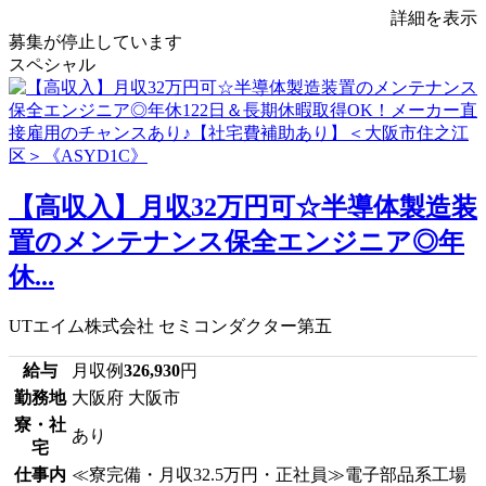
詳細を表示
募集が停止しています
スペシャル
【高収入】月収32万円可☆半導体製造装
置のメンテナンス保全エンジニア◎年
休...
UTエイム株式会社 セミコンダクター第五
給与
月収例
326,930
円
勤務地
大阪府 大阪市
寮・社
あり
宅
仕事内
≪寮完備・月収32.5万円・正社員≫電子部品系工場