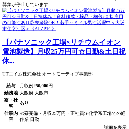
募集が停止しています
【パナソニック工場×リチウムイオン
電池製造】月収25万円可☆日勤&土日祝
休...
UTエイム株式会社 オートモーティブ事業部
給与
月収例
250,000
円
勤務地
大阪府 大阪市
寮・社
あり
宅
仕事内
≪寮完備・月収25万円・正社員≫化学系工場での軽
容
作業 日勤
詳細を表示