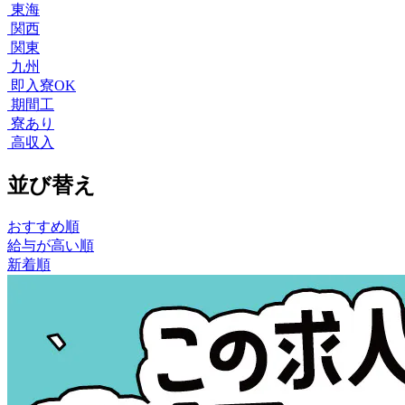
東海
関西
関東
九州
即入寮OK
期間工
寮あり
高収入
並び替え
おすすめ順
給与が高い順
新着順