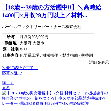
【18歳～39歳の方活躍中!!】＼高時給
1400円×月収29万円以上／材料...
パーソルファクトリーパートナーズ株式会社
給与
月収例
293,000
円
勤務地
大阪府 大阪市
寮・社宅
あり
仕事内容
化学系工場 / 機械操作・製造補助 / 交替制
詳細を表示
＼最短45秒で完了／
応募へ進む
詳しく
見る