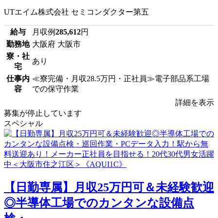
UTエイム株式会社 セミコンダクター第五
給与
月収例
285,612
円
勤務地
大阪府 大阪市
寮・社
あり
宅
仕事内
≪寮完備・月収28.5万円・正社員≫電子部品系工場
容
での保守作業
詳細を表示
募集が停止しています
スペシャル
【日勤専属】月収25万円可＆未経験歓迎
◎半導体工場でのカンタンな設備点