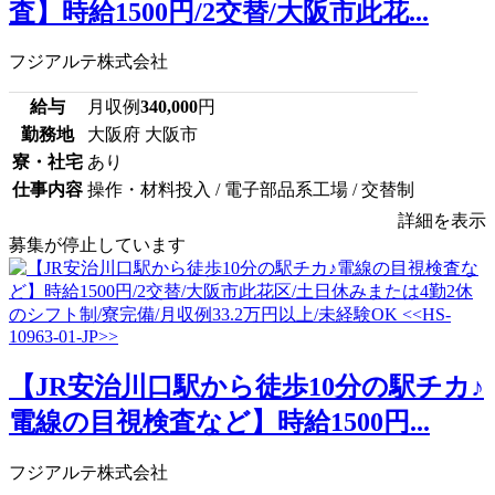
査】時給1500円/2交替/大阪市此花...
フジアルテ株式会社
給与
月収例
340,000
円
勤務地
大阪府 大阪市
寮・社宅
あり
仕事内容
操作・材料投入 / 電子部品系工場 / 交替制
詳細を表示
募集が停止しています
【JR安治川口駅から徒歩10分の駅チカ♪
電線の目視検査など】時給1500円...
フジアルテ株式会社