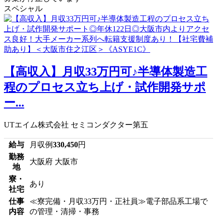
スペシャル
【高収入】月収33万円可♪半導体製造工
程のプロセス立ち上げ・試作開発サポ
ー...
UTエイム株式会社 セミコンダクター第五
給与
月収例
330,450
円
勤務
大阪府 大阪市
地
寮・
あり
社宅
仕事
≪寮完備・月収33万円・正社員≫電子部品系工場で
内容
の管理・清掃・事務