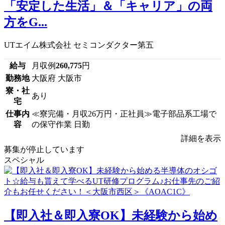
「安定した生活」＆「キャリア」の両
方をG...
UTエイム株式会社 セミコンダクター第五
給与
月収例
260,775
円
勤務地
大阪府 大阪市
寮・社
あり
宅
仕事内
≪寮完備・月収26万円・正社員≫電子部品系工場で
容
の保守作業 日勤
詳細を表示
募集が停止しています
スペシャル
【即入社＆即入寮OK】未経験から始め