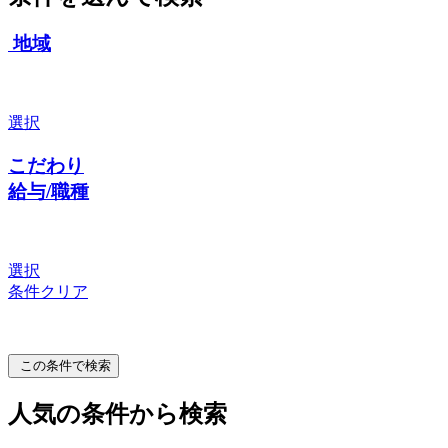
地域
選択
こだわり
給与/職種
選択
条件クリア
この条件で検索
人気の条件から検索