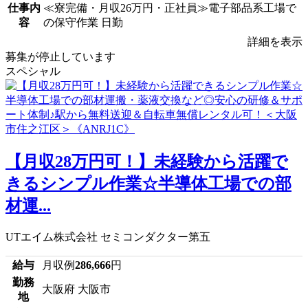
仕事内
≪寮完備・月収26万円・正社員≫電子部品系工場で
容
の保守作業 日勤
詳細を表示
募集が停止しています
スペシャル
【月収28万円可！】未経験から活躍で
きるシンプル作業☆半導体工場での部
材運...
UTエイム株式会社 セミコンダクター第五
給与
月収例
286,666
円
勤務
大阪府 大阪市
地