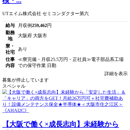
検・...
UTエイム株式会社 セミコンダクター第六
給与
月収例
259,462
円
勤務
大阪府 大阪市
地
寮・
あり
社宅
仕事
≪寮完備・月収25.5万円・正社員≫電子部品系工場
内容
での保守作業 日勤
詳細を表示
募集が停止しています
スペシャル
【大阪で働く×成長志向】未経験から