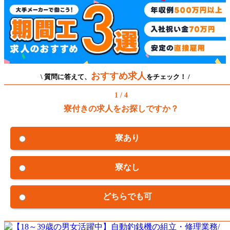
おすすめ求人
\ 質問に答えて、
をチェック！ /
1 / 4
寮付きの求人をお探しですか？
寮あり
寮なし
どちらでも可