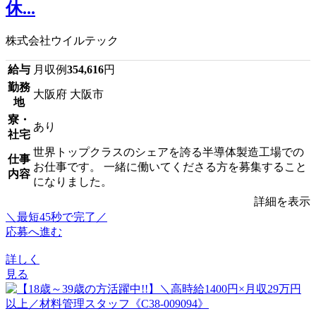
休...
株式会社ウイルテック
給与
月収例
354,616
円
勤務
大阪府 大阪市
地
寮・
あり
社宅
世界トップクラスのシェアを誇る半導体製造工場での
仕事
お仕事です。 一緒に働いてくださる方を募集すること
内容
になりました。
詳細を表示
＼最短45秒で完了／
応募へ進む
詳しく
見る