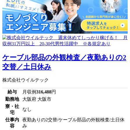
ケーブル部品の外観検査／夜勤ありの2
交替／土日休み
株式会社ウイルテック
給与
月収例
316,488
円
勤務地
大阪府 大阪市
寮・社
なし
宅
仕事内
夜勤ありの2交替/ケーブル部品の外観検査/土日休
容
み