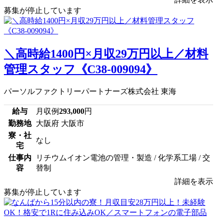
募集が停止しています
＼高時給1400円×月収29万円以上／材料
管理スタッフ《C38-009094》
パーソルファクトリーパートナーズ株式会社 東海
給与
月収例
293,000
円
勤務地
大阪府 大阪市
寮・社
なし
宅
仕事内
リチウムイオン電池の管理・製造 / 化学系工場 / 交
容
替制
詳細を表示
募集が停止しています