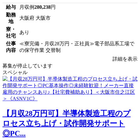
給与
月収例
280,238
円
勤務
大阪府 大阪市
地
寮・
あり
社宅
仕事
≪寮完備・月収28万円・正社員≫電子部品系工場で
内容
の保守作業 交替制
詳細を表示
募集が停止しています
スペシャル
【月収28万円可】半導体製造工程のプ
ロセス立ち上げ・試作開発サポート
◎PC...