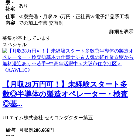
寮・
あり
社宅
仕事
≪寮完備・月収28.5万円・正社員≫電子部品系工場
内容
での加工作業 交替制
詳細を表示
募集が停止しています
スペシャル
【月収28万円可！】未経験スタート多
数◎半導体の製造オペレーター・検査
◎基...
UTエイム株式会社 セミコンダクター第五
給与
月収例
286,666
円