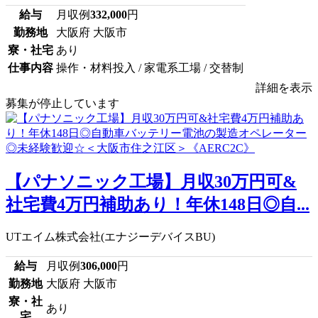
給与
月収例
332,000
円
勤務地
大阪府 大阪市
寮・社宅
あり
仕事内容
操作・材料投入 / 家電系工場 / 交替制
詳細を表示
募集が停止しています
【パナソニック工場】月収30万円可&
社宅費4万円補助あり！年休148日◎自...
UTエイム株式会社(エナジーデバイスBU)
給与
月収例
306,000
円
勤務地
大阪府 大阪市
寮・社
あり
宅