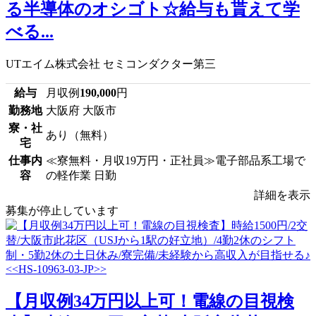
る半導体のオシゴト☆給与も貰えて学
べる...
UTエイム株式会社 セミコンダクター第三
給与
月収例
190,000
円
勤務地
大阪府 大阪市
寮・社
あり（無料）
宅
仕事内
≪寮無料・月収19万円・正社員≫電子部品系工場で
容
の軽作業 日勤
詳細を表示
募集が停止しています
【月収例34万円以上可！電線の目視検