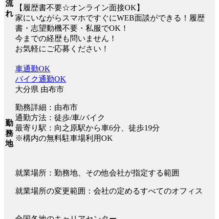
流
【履歴書不要☆オンライン面接OK】
れ
家にいながらスマホですぐにWEB面談ができる！履歴
書・志望動機不要・私服でOK！
今までの経歴も問いません！
お気軽にご応募ください！
車通勤OK
バイク通勤OK
大分県 由布市
勤務詳細：由布市
通勤方法：徒歩/車/バイク
勤
最寄り駅：向之原駅から車6分、徒歩19分
務
※構内の無料駐車場利用OK
地
就業場所：勤務地、その他会社が指定する範囲
就業場所の変更範囲：会社の定めるすべてのオフィス
全国各地のキャリアセンター