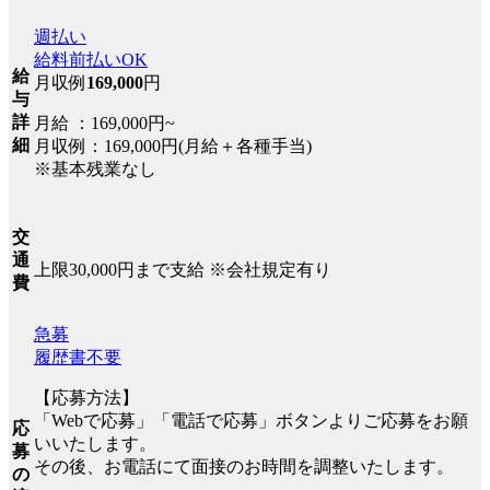
週払い
給料前払いOK
給
月収例
169,000
円
与
詳
月給 ：169,000円~
細
月収例：169,000円(月給＋各種手当)
※基本残業なし
交
通
上限30,000円まで支給 ※会社規定有り
費
急募
履歴書不要
【応募方法】
「Webで応募」「電話で応募」ボタンよりご応募をお願
応
いいたします。
募
その後、お電話にて面接のお時間を調整いたします。
の