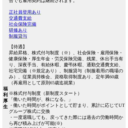
合でも雇用契約は継続されます。
正社員登用あり
交通費支給
社会保険完備
研修あり
制服貸与
【待遇】
昇給昇格、株式付与制度（※）、社会保険・雇用保険・
健康保険・厚生年金・労災保険完備、残業、休出手当有
り、深夜手当、有給休暇、慶弔休暇、通勤交通費支給、
社宅完備（※規定あり）、制服貸与（制服着用の職場の
み）、従業員持株会、資格取得制度あり、定年満60歳
（再雇用として原則65歳迄就業）
福
※株式付与制度（新制度スタート）
利
「働いた時間が、株になる。」
厚
・働いた時間がポイントとして貯まり、累計に応じてUT
生
グループ株式に交換
・一度退職しても、戻ってきた際には過去の労働時間か
ら再び積み上げが可能(※)