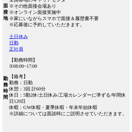
面
※その他面接会場あり
接
※オンライン面接実施中
地
※家にいながらスマホで面接＆履歴書不要
※応募後に予約していただきます。
土日休み
日勤
正社員
【勤務時間】
①08:00~17:00
【備考】
勤
勤務：日勤
務
休憩：3回 計60分
時
休日：5勤2休/土日休み/工場カレンダーに準ずる/年間休
間
日120日
休暇：GW休暇・夏季休暇・年末年始休暇
※詳細については面談時にご説明させていただきます。