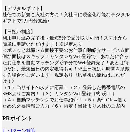
【デジタルギフト】
赴任での新規ご入社の方に！入社日に現金化可能なデジタル
ギフトで2万円分支給♪
【日払い制度】
利用申し込み完了後～最短5分で受け取り可能！スマホから
簡単に申請いただけます！※規定あり
＜ポチッと就職＞☆面接不要のお仕事自動紹介サービス☆面
倒な面接はスキップ！カンタンなWeb登録で、あなたに合っ
たお仕事を自動マッチング♪約5分でWeb登録完了！あとは待
つだけ、最短当日の内定獲得も可！※土日祝はお時間を頂戴
する場合がございます・規定あり《応募後の流れはこれだ
け！》
（１）当サイトの求人に応募！（２）登録した携帯電話の
SMSよりご案内！（３）カンタンWeb登録（約5分！）
（４）自動マッチングでお仕事紹介！（５）条件OK→働く
ための必要情報ご入力（６）内定！当社より入社のご案内
PRポイント
U・Iターン歓迎