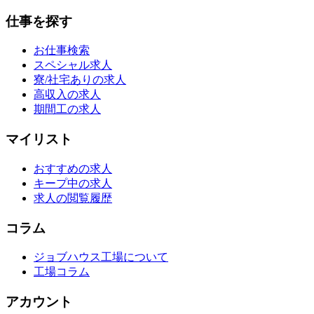
仕事を探す
お仕事検索
スペシャル求人
寮/社宅ありの求人
高収入の求人
期間工の求人
マイリスト
おすすめの求人
キープ中の求人
求人の閲覧履歴
コラム
ジョブハウス工場について
工場コラム
アカウント