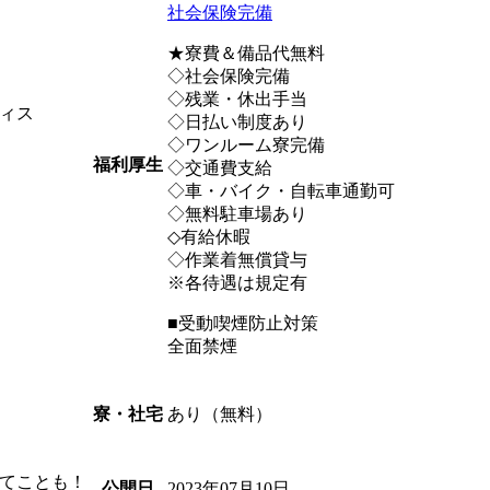
社会保険完備
★寮費＆備品代無料
◇社会保険完備
◇残業・休出手当
ィス
◇日払い制度あり
◇ワンルーム寮完備
福利厚生
◇交通費支給
◇車・バイク・自転車通勤可
◇無料駐車場あり
◇有給休暇
◇作業着無償貸与
※各待遇は規定有
■受動喫煙防止対策
全面禁煙
あり（無料）
寮・社宅
てことも！
2023年07月10日
公開日