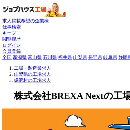
求人掲載希望の企業様
仕事検索
キープ
閲覧履歴
ログイン
会員登録
全国
新潟県
富山県
石川県
福井県
山梨県
長野県
岐阜県
静岡
工場・製造業求人
山梨県の工場求人
鳴沢村の工場求人
株式会社BREXA Nextの工場求