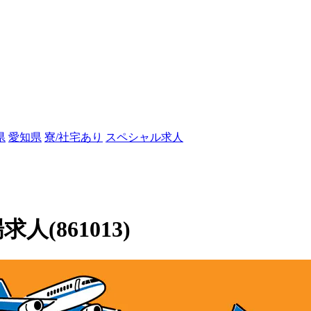
県
愛知県
寮/社宅あり
スペシャル求人
人(861013)