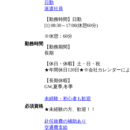
日勤
派遣社員
【勤務時間】日勤
[1] 08:30～17:00(休憩60分)
※休憩：60分
勤務時間
【勤務期間】
長期
【休日・休暇】土・日・祝
★年間休日120日★※会社カレンダーに
【長期休暇】
GW,夏季,冬季
未経験・初心者も歓迎
必須資格
★未経験の方、歓迎！！
赴任旅費の補助あり
交通費支給