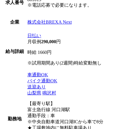
求人番号
※電話応募で必要になります。
株式会社BREXA Next
企業
日払い
月収例
290,000
円
給与詳細
時給 1660円
※試用期間あり(2週間)時給変動無し
車通勤OK
バイク通勤OK
送迎あり
山梨県
鳴沢村
【最寄り駅】
富士急行線 河口湖駅
通勤手段：車
勤務地
※中央自動車道河口湖ICから車で8分
★工場敷地内に無料駐車場あり