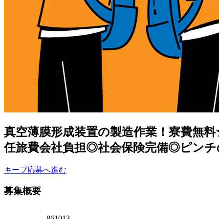
真空薄膜形成装置の製造作業！寮費無料
任旅費会社負担◎社会保険完備◎ピンチ
キープ
応募へ進む
募集概要
861013