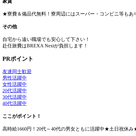
家賃
★寮費＆備品代無料！寮周辺にはスーパー・コンビニ等もあ
その他
自宅から遠い職場でも安心して下さい！
赴任旅費はBREXA Nextが負担します！
PRポイント
友達同士歓迎
男性活躍中
女性活躍中
20代活躍中
30代活躍中
40代活躍中
ここがポイント！
高時給1660円！20代～40代の男女ともに活躍中★土日祝休み