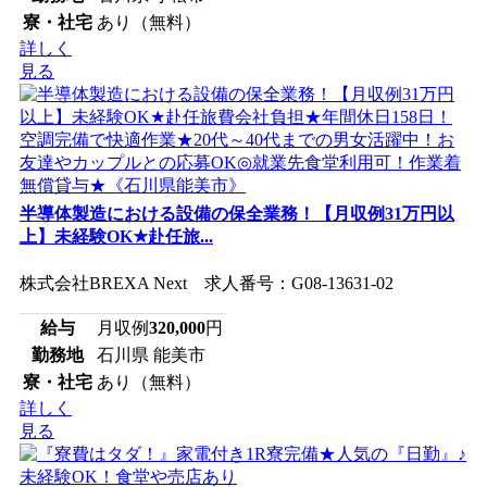
寮・社宅
あり（無料）
詳しく
見る
半導体製造における設備の保全業務！【月収例31万円以
上】未経験OK★赴任旅...
株式会社BREXA Next 求人番号：G08-13631-02
給与
月収例
320,000
円
勤務地
石川県 能美市
寮・社宅
あり（無料）
詳しく
見る