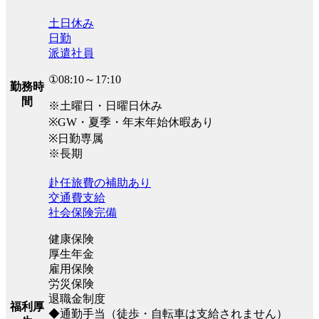
土日休み
日勤
派遣社員
①08:10～17:10
勤務時
間
※土曜日・日曜日休み
※GW・夏季・年末年始休暇あり
※日勤専属
※長期
赴任旅費の補助あり
交通費支給
社会保険完備
健康保険
厚生年金
雇用保険
労災保険
退職金制度
福利厚
◆通勤手当（徒歩・自転車は支給されません）