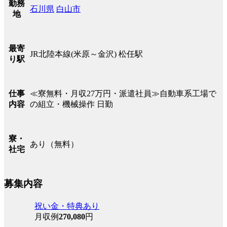
勤務
石川県
白山市
地
最寄
JR北陸本線(米原～金沢) 松任駅
り駅
≪寮無料・月収27万円・派遣社員≫自動車系工場で
仕事
の組立・機械操作 日勤
内容
寮・
あり（無料）
社宅
募集内容
祝い金・特典あり
月収例
270,080
円