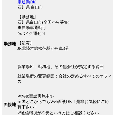
車通勤OK
石川県 白山市
【勤務地】
石川県白山市(全国から募集)
※自動車通勤可
※バイク通勤可
【最寄】
勤務地
JR北陸本線松任駅から車3分
就業場所：勤務地、その他会社が指定する範囲
就業場所の変更範囲：会社の定めるすべてのオフィ
ス
≪Web面談実施中≫
全国どこからでもWeb面談OK！是非お気軽にご応
面接地
募下さい！
※通信環境が不安という方はご相談ください