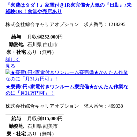
『寮費はタダ！』家電付き1R寮完備★人気の『日勤』♪未
経験OK！食堂や売店あり
株式会社綜合キャリアオプション 求人番号：1218295
給与
月収例
252,000
円
勤務地
石川県 白山市
寮・社宅
あり（無料）
詳しく
見る
★寮費0円×家電付きワンルーム寮完備★かんたん作業な
のに「月31万円可」！
株式会社綜合キャリアオプション 求人番号：469338
給与
月収例
315,000
円
勤務地
石川県 能美市
寮・社宅
あり（無料）