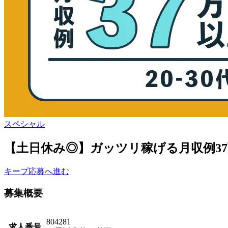
スペシャル
【土日休み◎】ガッツリ稼げる月収例3
キープ
応募へ進む
募集概要
804281
求人番号