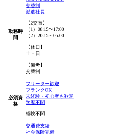
交替制
派遣社員
【2交替】
（1）08:15〜17:00
勤務時
（2）20:15～05:00
間
【休日】
土・日
【備考】
交替制
フリーター歓迎
ブランクOK
未経験・初心者も歓迎
必須資
学歴不問
格
経験不問
交通費支給
社会保険完備