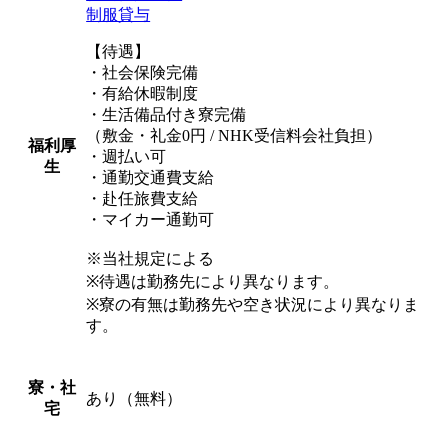
制服貸与
【待遇】
・社会保険完備
・有給休暇制度
・生活備品付き寮完備
（敷金・礼金0円 / NHK受信料会社負担）
福利厚
・週払い可
生
・通勤交通費支給
・赴任旅費支給
・マイカー通勤可
※当社規定による
※待遇は勤務先により異なります。
※寮の有無は勤務先や空き状況により異なりま
す。
寮・社
あり（無料）
宅