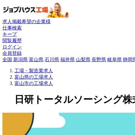
求人掲載希望の企業様
仕事検索
キープ
閲覧履歴
ログイン
会員登録
全国
新潟県
富山県
石川県
福井県
山梨県
長野県
岐阜県
静岡
工場・製造業求人
富山県の工場求人
富山市の工場求人
日研トータルソーシング株式会