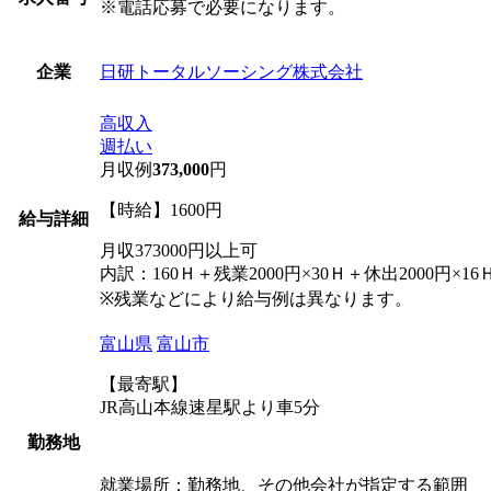
※電話応募で必要になります。
日研トータルソーシング株式会社
企業
高収入
週払い
月収例
373,000
円
【時給】1600円
給与詳細
月収373000円以上可
内訳：160Ｈ＋残業2000円×30Ｈ＋休出2000円×16Ｈ
※残業などにより給与例は異なります。
富山県
富山市
【最寄駅】
JR高山本線速星駅より車5分
勤務地
就業場所：勤務地、その他会社が指定する範囲