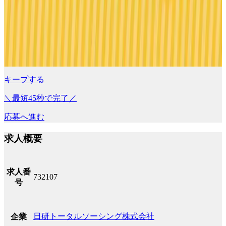
キープする
＼最短45秒で完了／
応募へ進む
求人概要
求人番
732107
号
日研トータルソーシング株式会社
企業