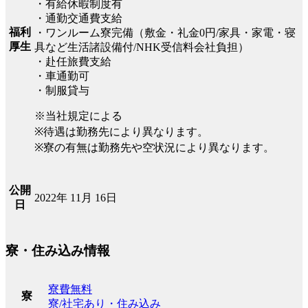
・有給休暇制度有
・通勤交通費支給
福利
・ワンルーム寮完備（敷金・礼金0円/家具・家電・寝
厚生
具など生活諸設備付/NHK受信料会社負担）
・赴任旅費支給
・車通勤可
・制服貸与
※当社規定による
※待遇は勤務先により異なります。
※寮の有無は勤務先や空状況により異なります。
公開
2022年 11月 16日
日
寮・住み込み情報
寮費無料
寮
寮/社宅あり・住み込み