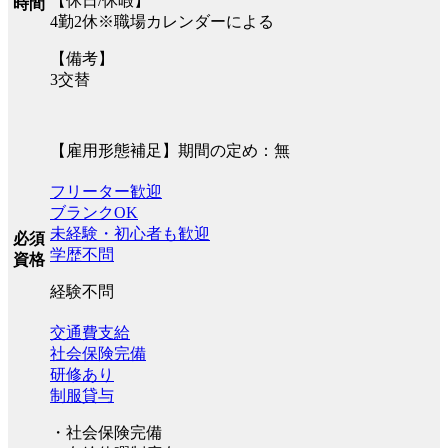
【休日/休暇】
時間
4勤2休※職場カレンダーによる
【備考】
3交替
【雇用形態補足】期間の定め：無
フリーター歓迎
ブランクOK
未経験・初心者も歓迎
必須
学歴不問
資格
経験不問
交通費支給
社会保険完備
研修あり
制服貸与
・社会保険完備