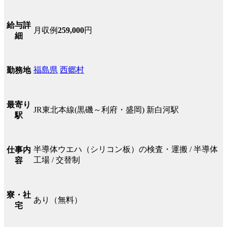
給与詳
月収例
259,000
円
細
福島県
西郷村
勤務地
最寄り
JR東北本線(黒磯～利府・盛岡) 新白河駅
駅
半導体ウエハ（シリコン板）の検査・運搬 / 半導体
仕事内
工場 / 交替制
容
寮・社
あり（無料）
宅