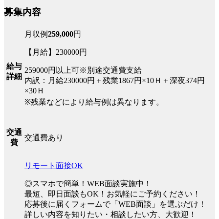
募集内容
月収例
259,000
円
【月給】230000円
給与
259000円以上可※別途交通費支給
詳細
内訳：月給230000円＋残業1867円×10Ｈ＋深夜374円
×30Ｈ
※残業などにより給与例は異なります。
交通
交通費あり
費
リモート面接OK
◎スマホで簡単！WEB面談実施中！
最短、即日面談もOK！お気軽にご予約ください！
応募後に届くフォームで「WEB面談」を選ぶだけ！
詳しい内容を知りたい・相談したい方、大歓迎！