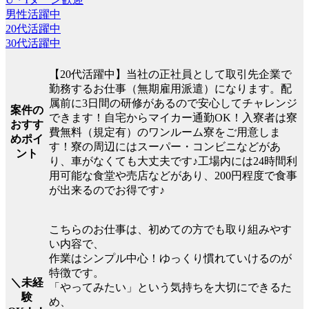
男性活躍中
20代活躍中
30代活躍中
【20代活躍中】当社の正社員として取引先企業で
勤務するお仕事（無期雇用派遣）になります。配
属前に3日間の研修があるので安心してチャレンジ
案件の
できます！自宅からマイカー通勤OK！入寮者は寮
おすす
費無料（規定有）のワンルーム寮をご用意しま
めポイ
す！寮の周辺にはスーパー・コンビニなどがあ
ント
り、車がなくても大丈夫です♪工場内には24時間利
用可能な食堂や売店などがあり、200円程度で食事
が出来るのでお得です♪
こちらのお仕事は、初めての方でも取り組みやす
い内容で、
作業はシンプル中心！ゆっくり慣れていけるのが
特徴です。
＼未経
「やってみたい」という気持ちを大切にできるた
験
め、