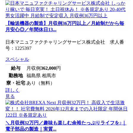
【輸送機器の製造】月収例36万円以上／月給制だから毎
月安心◎／年間休日13...
日本マニュファクチャリングサービス株式会社 求人番
号：1225397
スペシャル
給与
月収例
362,000
円
勤務地
福島県 相馬市
寮・社宅
あり（無料）
詳しく
見る
＼月収例32万円／趣味も楽しむ余裕たっぷりライフを♪｜
電子部品の製造｜実質...