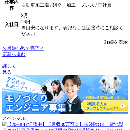
仕事内
自動車系工場 / 組立・加工・プレス / 正社員
容
8月
26日
入社日
※目安になります、表記なしは面接時にご相談く
ださい
詳細を表示
＼最短45秒で完了／
応募へ進む
詳しく
見る
スペシャル