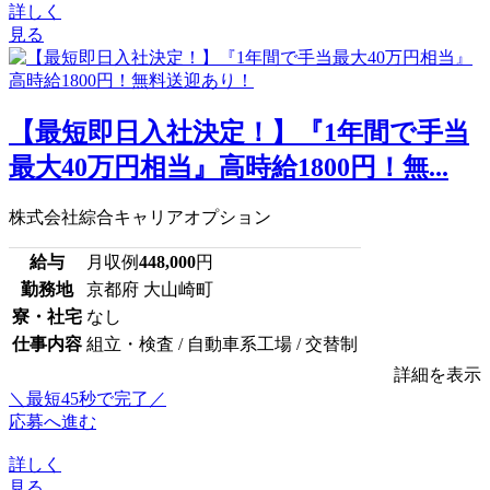
詳しく
見る
【最短即日入社決定！】『1年間で手当
最大40万円相当』高時給1800円！無...
株式会社綜合キャリアオプション
給与
月収例
448,000
円
勤務地
京都府 大山崎町
寮・社宅
なし
仕事内容
組立・検査 / 自動車系工場 / 交替制
詳細を表示
＼最短45秒で完了／
応募へ進む
詳しく
見る