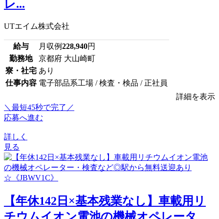
レ...
UTエイム株式会社
給与
月収例
228,940
円
勤務地
京都府 大山崎町
寮・社宅
あり
仕事内容
電子部品系工場 / 検査・検品 / 正社員
詳細を表示
＼最短45秒で完了／
応募へ進む
詳しく
見る
【年休142日×基本残業なし】車載用リ
チウムイオン電池の機械オペレータ