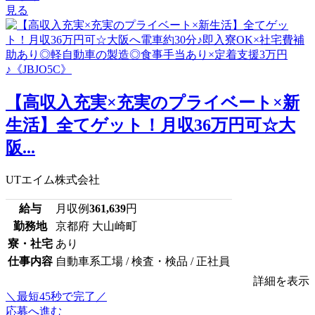
見る
【高収入充実×充実のプライベート×新
生活】全てゲット！月収36万円可☆大
阪...
UTエイム株式会社
給与
月収例
361,639
円
勤務地
京都府 大山崎町
寮・社宅
あり
仕事内容
自動車系工場 / 検査・検品 / 正社員
詳細を表示
＼最短45秒で完了／
応募へ進む