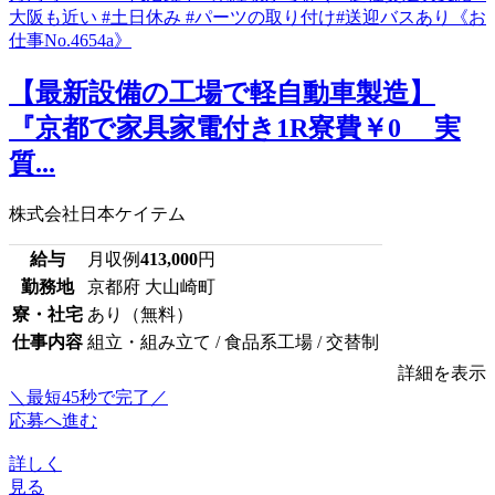
【最新設備の工場で軽自動車製造】
『京都で家具家電付き1R寮費￥0 実
質...
株式会社日本ケイテム
給与
月収例
413,000
円
勤務地
京都府 大山崎町
寮・社宅
あり（無料）
仕事内容
組立・組み立て / 食品系工場 / 交替制
詳細を表示
＼最短45秒で完了／
応募へ進む
詳しく
見る