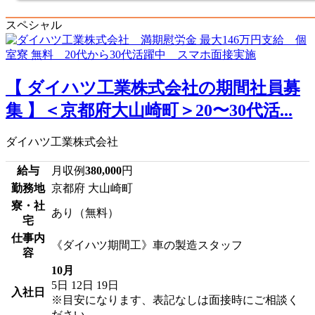
スペシャル
【 ダイハツ工業株式会社の期間社員募
集 】＜京都府大山崎町＞20〜30代活...
ダイハツ工業株式会社
給与
月収例
380,000
円
勤務地
京都府 大山崎町
寮・社
あり（無料）
宅
仕事内
《ダイハツ期間工》車の製造スタッフ
容
10月
5日
12日
19日
入社日
※目安になります、表記なしは面接時にご相談く
ださい