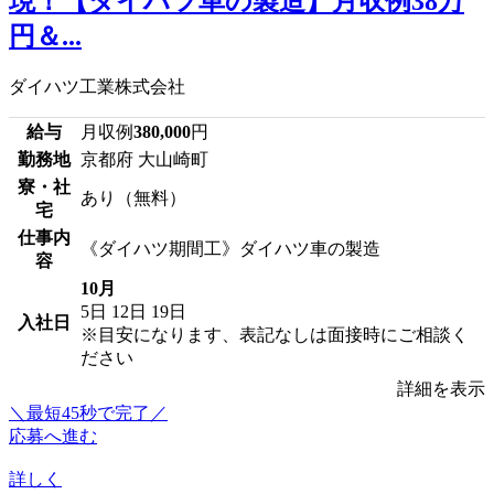
現！【ダイハツ車の製造】月収例38万
円＆...
ダイハツ工業株式会社
給与
月収例
380,000
円
勤務地
京都府 大山崎町
寮・社
あり（無料）
宅
仕事内
《ダイハツ期間工》ダイハツ車の製造
容
10月
5日
12日
19日
入社日
※目安になります、表記なしは面接時にご相談く
ださい
詳細を表示
＼最短45秒で完了／
応募へ進む
詳しく