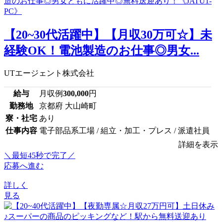
【20~30代活躍中】【月収30万可☆】未
経験OK！電池製造のお仕事◎男女...
UTエージェント株式会社
給与
月収例
300,000
円
勤務地
京都府 大山崎町
寮・社宅
あり
仕事内容
電子部品系工場 / 組立・加工・プレス / 派遣社員
詳細を表示
＼最短45秒で完了／
応募へ進む
詳しく
見る