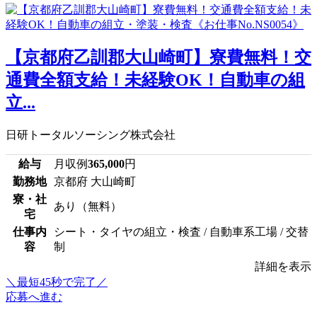
【京都府乙訓郡大山崎町】寮費無料！交
通費全額支給！未経験OK！自動車の組
立...
日研トータルソーシング株式会社
給与
月収例
365,000
円
勤務地
京都府 大山崎町
寮・社
あり（無料）
宅
仕事内
シート・タイヤの組立・検査 / 自動車系工場 / 交替
容
制
詳細を表示
＼最短45秒で完了／
応募へ進む