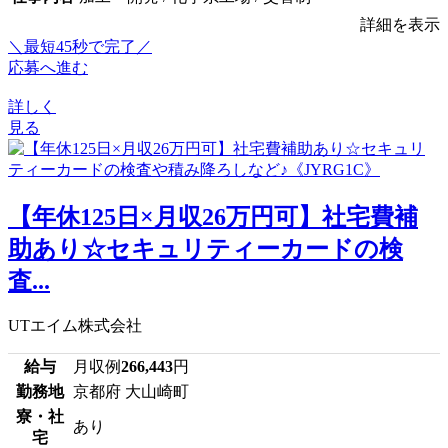
詳細を表示
＼最短45秒で完了／
応募へ進む
詳しく
見る
【年休125日×月収26万円可】社宅費補
助あり☆セキュリティーカードの検
査...
UTエイム株式会社
給与
月収例
266,443
円
勤務地
京都府 大山崎町
寮・社
あり
宅