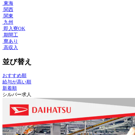
東海
関西
関東
九州
即入寮OK
期間工
寮あり
高収入
並び替え
おすすめ順
給与が高い順
新着順
シルバー求人