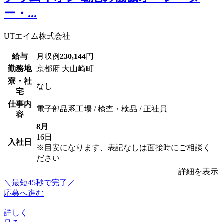
ー・...
UTエイム株式会社
給与
月収例
230,144
円
勤務地
京都府 大山崎町
寮・社
なし
宅
仕事内
電子部品系工場 / 検査・検品 / 正社員
容
8月
16日
入社日
※目安になります、表記なしは面接時にご相談く
ださい
詳細を表示
＼最短45秒で完了／
応募へ進む
詳しく