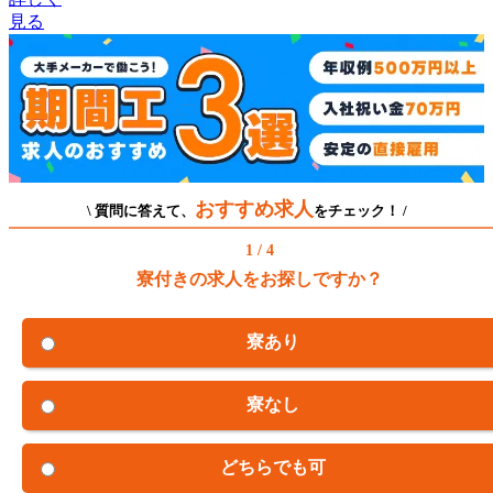
見る
おすすめ求人
\ 質問に答えて、
をチェック！ /
1 / 4
寮付きの求人をお探しですか？
寮あり
寮なし
どちらでも可