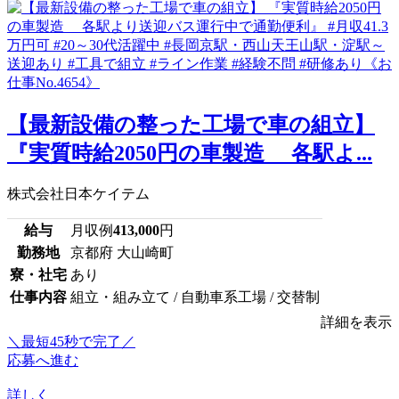
【最新設備の整った工場で車の組立】
『実質時給2050円の車製造 各駅よ...
株式会社日本ケイテム
給与
月収例
413,000
円
勤務地
京都府 大山崎町
寮・社宅
あり
仕事内容
組立・組み立て / 自動車系工場 / 交替制
詳細を表示
＼最短45秒で完了／
応募へ進む
詳しく