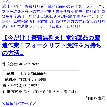
見る
【今だけ！寮費無料★】電池部品の製
造作業！フォークリフト免許をお持ち
の方活...
株式会社BREXA Next
給与
月収例
230,000
円
勤務地
京都府 大山崎町
寮・社宅
あり（無料）
仕事内容
梱包・出荷作業 / 化学系工場 / 日勤
詳細を表示
＼最短45秒で完了／