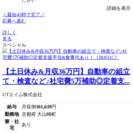
詳細を表示
＼最短45秒で完了／
応募へ進む
詳しく
見る
スペシャル
【土日休み&月収36万円】自動車の組立
て・検査など♪社宅費5万補助◎定着支...
UTエイム株式会社
給与
月収例
361,639
円
勤務地
京都府 大山崎町
寮・社
あり
宅