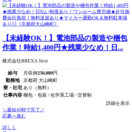
【未経験OK！】電池部品の製造や梱包
作業！時給1,400円★残業少なめ！日...
株式会社BREXA Next
給与
月収例
250,000
円
勤務地
京都府 大山崎町
寮・社宅
あり（無料）
仕事内容
梱包・包装 / 化学系工場 / 交替制
詳細を表示
＼最短45秒で完了／
応募へ進む
詳しく