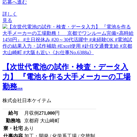
応募へ進む
詳しく
見る
【次世代電池の試作・検査・データ入
力】 『電池を作る大手メーカーの工場
勤務...
株式会社日本ケイテム
給与
月収例
271,000
円
勤務地
京都府 大山崎町
寮・社宅
あり
仕事内容
加工・開発 / 化学系工場 / 交替制