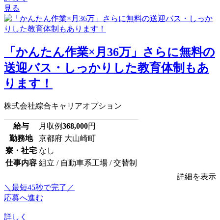
見る
「かんたん作業×月36万」さらに無料の
送迎バス・しっかりした教育体制もあ
ります！
株式会社綜合キャリアオプション
給与
月収例
368,000
円
勤務地
京都府 大山崎町
寮・社宅
なし
仕事内容
組立 / 自動車系工場 / 交替制
詳細を表示
＼最短45秒で完了／
応募へ進む
詳しく