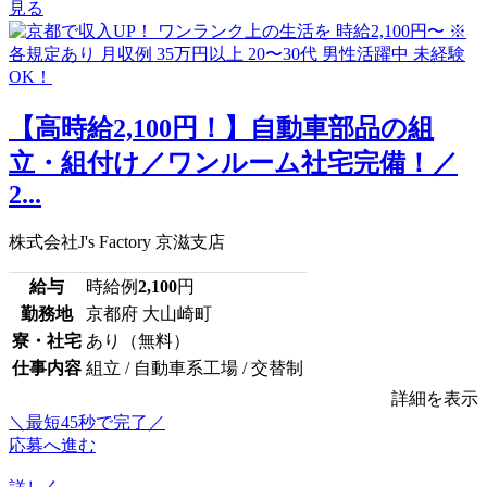
見る
【高時給2,100円！】自動車部品の組
立・組付け／ワンルーム社宅完備！／
2...
株式会社J's Factory 京滋支店
給与
時給例
2,100
円
勤務地
京都府 大山崎町
寮・社宅
あり（無料）
仕事内容
組立 / 自動車系工場 / 交替制
詳細を表示
＼最短45秒で完了／
応募へ進む