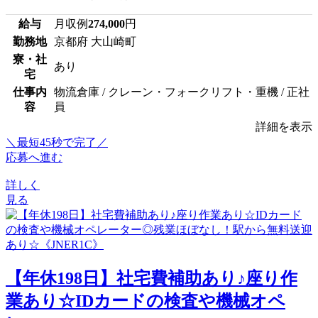
給与
月収例
274,000
円
勤務地
京都府 大山崎町
寮・社
あり
宅
仕事内
物流倉庫 / クレーン・フォークリフト・重機 / 正社
容
員
詳細を表示
＼最短45秒で完了／
応募へ進む
詳しく
見る
【年休198日】社宅費補助あり♪座り作
業あり☆IDカードの検査や機械オペ