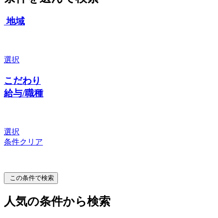
地域
選択
こだわり
給与/職種
選択
条件クリア
この条件で検索
人気の条件から検索