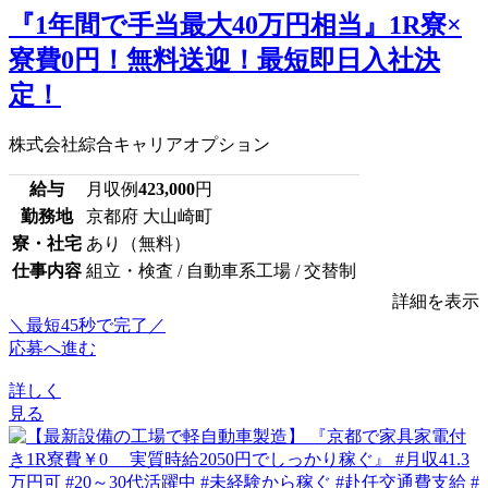
『1年間で手当最大40万円相当』1R寮×
寮費0円！無料送迎！最短即日入社決
定！
株式会社綜合キャリアオプション
給与
月収例
423,000
円
勤務地
京都府 大山崎町
寮・社宅
あり（無料）
仕事内容
組立・検査 / 自動車系工場 / 交替制
詳細を表示
＼最短45秒で完了／
応募へ進む
詳しく
見る