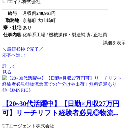
UTエイム株式会社
給与
月収例
240,961
円
勤務地
京都府 大山崎町
寮・社宅
あり
仕事内容
化学系工場 / 機械操作・製造補助 / 正社員
詳細を表示
＼最短45秒で完了／
応募へ進む
詳しく
見る
【20~30代活躍中】【日勤×月収27万円
可】リーチリフト経験者必見◎物流...
UTエージェント株式会社