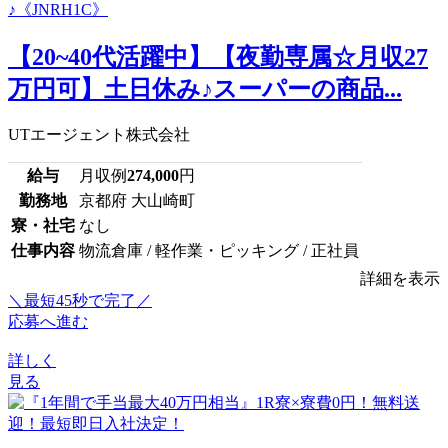
【20~40代活躍中】【夜勤専属☆月収27
万円可】土日休み♪スーパーの商品...
UTエージェント株式会社
給与
月収例
274,000
円
勤務地
京都府 大山崎町
寮・社宅
なし
仕事内容
物流倉庫 / 軽作業・ピッキング / 正社員
詳細を表示
＼最短45秒で完了／
応募へ進む
詳しく
見る