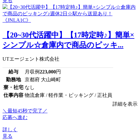
見る
【20~30代活躍中】【17時定時♪】簡単×
シンプル☆倉庫内で商品のピッキ...
UTエージェント株式会社
給与
月収例
223,000
円
勤務地
京都府 大山崎町
寮・社宅
なし
仕事内容
物流倉庫 / 軽作業・ピッキング / 正社員
詳細を表示
＼最短45秒で完了／
応募へ進む
詳しく
見る