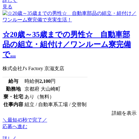
詳しく
見る
☆20歳～35歳までの男性☆ 自動車部
品の組立・組付け／ワンルーム寮完備
で...
株式会社J's Factory 京滋支店
給与
時給例
2,100
円
勤務地
京都府 大山崎町
寮・社宅
あり（無料）
仕事内容
組立 / 自動車系工場 / 交替制
詳細を表示
＼最短45秒で完了／
応募へ進む
詳しく