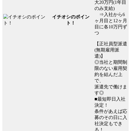
大20万円(1年目
のみ支給)
⇒入社から6
イチオシのポイン
ヶ月目と12ヶ月
ト！
目に各10万円ず
つ
【正社員型派遣
(無期雇用派
遣)】
◎当社と期間制
限のない雇用契
約を結んだ上
で、
派遣先で働けま
す◎
■最短即日入社
決定！
条件があえば応
募のその日に入
社決定もでき
る！