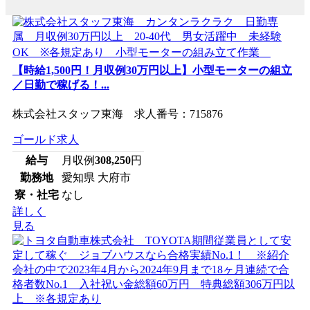
【時給1,500円！月収例30万円以上】小型モーターの組立
／日勤で稼げる！...
株式会社スタッフ東海 求人番号：715876
ゴールド求人
給与
月収例
308,250
円
勤務地
愛知県 大府市
寮・社宅
なし
詳しく
見る