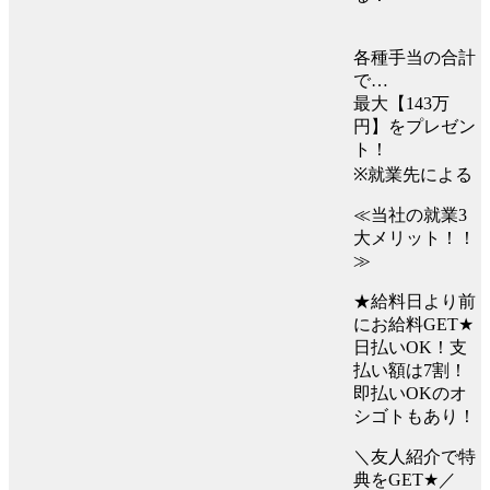
各種手当の合計
で…
最大【143万
円】をプレゼン
ト！
※就業先による
≪当社の就業3
大メリット！！
≫
★給料日より前
にお給料GET★
日払いOK！支
払い額は7割！
即払いOKのオ
シゴトもあり！
＼友人紹介で特
典をGET★／