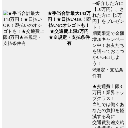
⇒紹介した方に
【10万円】、さ
★手当合計最大143万
れた方に【5万
円！★日払いOK！即
円】をプレゼン
払いのオシゴトも！
ト！
★交通費上限3万円
期間限定で金額
★※規定・支払条件
増加キャンペー
有
ン中！お友だち
を誘っておこづ
かいGETしよ
う！
※規定・支払条
件有
★交通費上限3
万円！業界トッ
プクラス！
当社では働くあ
なたの負担を軽
減する為に
交通費別途支給