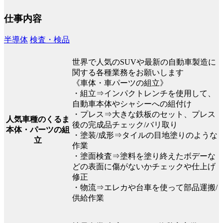
仕事内容
半導体
検査・検品
世界で人気のSUVや最新の自動車製造に
関する各種業務をお願いします
《車体・車パーツの組立》
・組立⇒インパクトレンチを使用して、
自動車本体やシャシーへの組付け
・プレス⇒大きな鉄板のセット、プレス
人気車種のくるま
後の完成品チェック/バリ取り
本体・パーツの組
・塗装/成形⇒タイルの目地塗りのような
立
作業
・塗面検査⇒塗料を塗り終えたボデーな
どの表面に傷がないかチェックや仕上げ
修正
・物流⇒エレカや台車を使って部品運搬/
供給作業