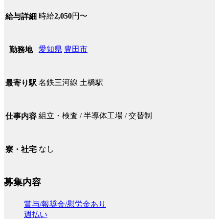
時給
2,050
円〜
給与詳細
愛知県
豊田市
勤務地
名鉄三河線 土橋駅
最寄り駅
組立・検査 / 半導体工場 / 交替制
仕事内容
なし
寮・社宅
募集内容
賞与/報奨金/慰労金あり
週払い