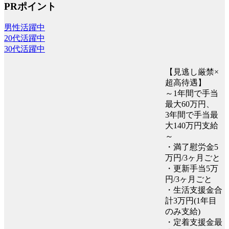
PRポイント
男性活躍中
20代活躍中
30代活躍中
【見逃し厳禁×
超高待遇】
～1年間で手当
最大60万円、
3年間で手当最
大140万円支給
～
・満了慰労金5
万円/3ヶ月ごと
・更新手当5万
円/3ヶ月ごと
・生活支援金合
計3万円(1年目
のみ支給)
・定着支援金最