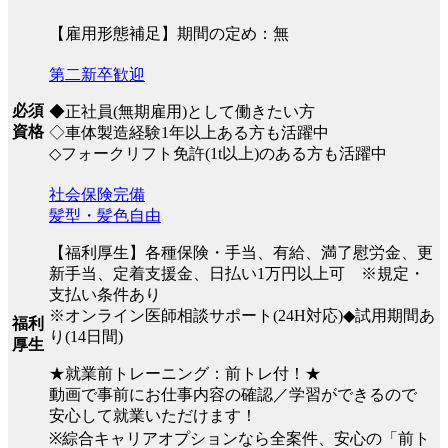
【雇用形態補足】期間の定め：無
第二新卒歓迎
必須
◆正社員(無期雇用)として働きたい方
資格
◇車体製造経験1年以上ある方も活躍中
◇フォークリフト免許(1t以上)のある方も活躍中
社会保険完備
髪型・髪色自由
【福利厚生】各種保険・手当、有給、満了慰労金、更
新手当、定着支援金、日払い1万円以上可 ※規定・
支払い条件あり
※オンライン医師相談サポート(24H対応)◆試用期間あ
福利
り(14日間)
厚生
★就業前トレーニング：前トレ付！★
動画で事前にお仕事内容の確認／学習ができるので
安心して就業いただけます！
※綜合キャリアオプションなら全案件、安心の「前ト