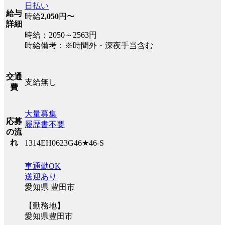
日払い
給与
時給
2,050
円〜
詳細
時給：2050～2563円
時給備考：※時間外・深夜手当含む
交通
支給無し
費
大量募集
応募
履歴書不要
の流
れ
1314EH0623G46★46-S
車通勤OK
送迎あり
愛知県 豊田市
【勤務地】
愛知県豊田市