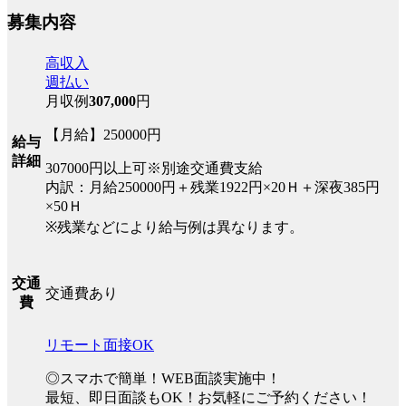
募集内容
高収入
週払い
月収例
307,000
円
【月給】250000円
給与
詳細
307000円以上可※別途交通費支給
内訳：月給250000円＋残業1922円×20Ｈ＋深夜385円
×50Ｈ
※残業などにより給与例は異なります。
交通
交通費あり
費
リモート面接OK
◎スマホで簡単！WEB面談実施中！
最短、即日面談もOK！お気軽にご予約ください！