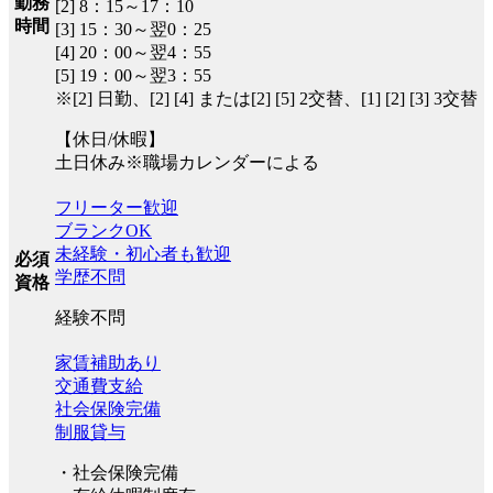
勤務
[2] 8：15～17：10
時間
[3] 15：30～翌0：25
[4] 20：00～翌4：55
[5] 19：00～翌3：55
※[2] 日勤、[2] [4] または[2] [5] 2交替、[1] [2] [3] 3交替
【休日/休暇】
土日休み※職場カレンダーによる
フリーター歓迎
ブランクOK
未経験・初心者も歓迎
必須
学歴不問
資格
経験不問
家賃補助あり
交通費支給
社会保険完備
制服貸与
・社会保険完備