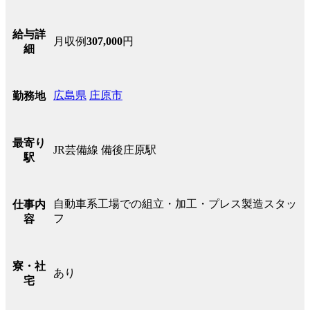
給与詳
月収例
307,000
円
細
広島県
庄原市
勤務地
最寄り
JR芸備線 備後庄原駅
駅
自動車系工場での組立・加工・プレス製造スタッ
仕事内
フ
容
寮・社
あり
宅