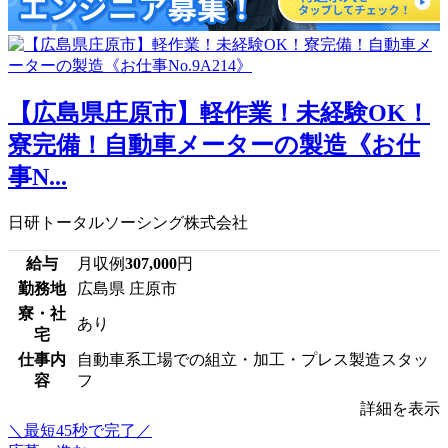
【広島県庄原市】軽作業！未経験OK！
寮完備！自動車メーターの製造《お仕
事N...
日研トータルソーシング株式会社
給与
月収例
307,000
円
勤務地
広島県 庄原市
寮・社
あり
宅
仕事内
自動車系工場での組立・加工・プレス製造スタッ
容
フ
詳細を表示
＼最短45秒で完了／