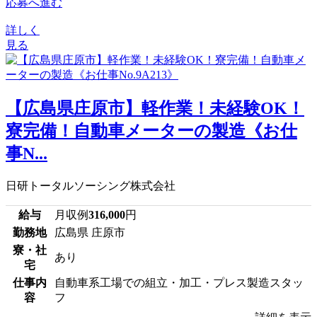
応募へ進む
詳しく
見る
【広島県庄原市】軽作業！未経験OK！
寮完備！自動車メーターの製造《お仕
事N...
日研トータルソーシング株式会社
給与
月収例
316,000
円
勤務地
広島県 庄原市
寮・社
あり
宅
仕事内
自動車系工場での組立・加工・プレス製造スタッ
容
フ