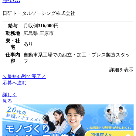
日研トータルソーシング株式会社
給与
月収例
316,000
円
勤務地
広島県 庄原市
寮・社
あり
宅
仕事内
自動車系工場での組立・加工・プレス製造スタッ
容
フ
詳細を表示
＼最短45秒で完了／
応募へ進む
詳しく
見る