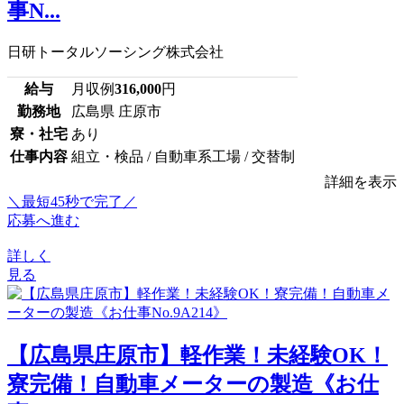
事N...
日研トータルソーシング株式会社
給与
月収例
316,000
円
勤務地
広島県 庄原市
寮・社宅
あり
仕事内容
組立・検品 / 自動車系工場 / 交替制
詳細を表示
＼最短45秒で完了／
応募へ進む
詳しく
見る
【広島県庄原市】軽作業！未経験OK！
寮完備！自動車メーターの製造《お仕