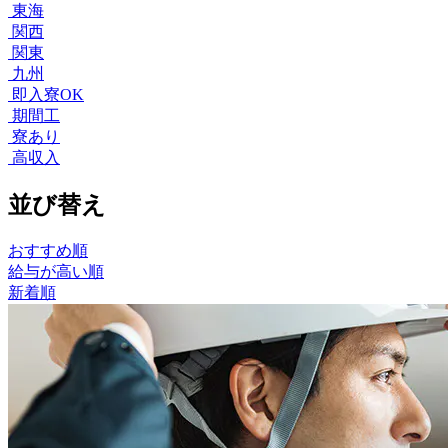
東海
関西
関東
九州
即入寮OK
期間工
寮あり
高収入
並び替え
おすすめ順
給与が高い順
新着順