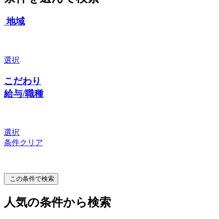
地域
選択
こだわり
給与/職種
選択
条件クリア
この条件で検索
人気の条件から検索