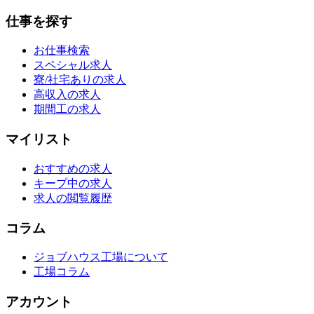
仕事を探す
お仕事検索
スペシャル求人
寮/社宅ありの求人
高収入の求人
期間工の求人
マイリスト
おすすめの求人
キープ中の求人
求人の閲覧履歴
コラム
ジョブハウス工場について
工場コラム
アカウント