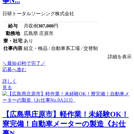
事N...
日研トータルソーシング株式会社
給与
月収例
307,000
円
勤務地
広島県 庄原市
寮・社宅
あり
仕事内容
組立・検品 / 自動車系工場 / 交替制
詳細を表示
＼最短45秒で完了／
応募へ進む
詳しく
見る
【広島県庄原市】軽作業！未経験OK！
寮完備！自動車メーターの製造《お仕
事N...