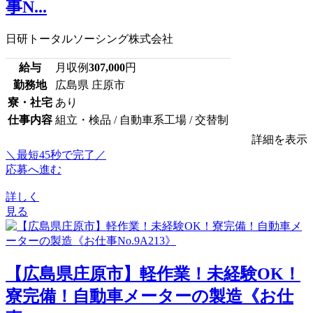
事N...
日研トータルソーシング株式会社
給与
月収例
307,000
円
勤務地
広島県 庄原市
寮・社宅
あり
仕事内容
組立・検品 / 自動車系工場 / 交替制
詳細を表示
＼最短45秒で完了／
応募へ進む
詳しく
見る
【広島県庄原市】軽作業！未経験OK！
寮完備！自動車メーターの製造《お仕