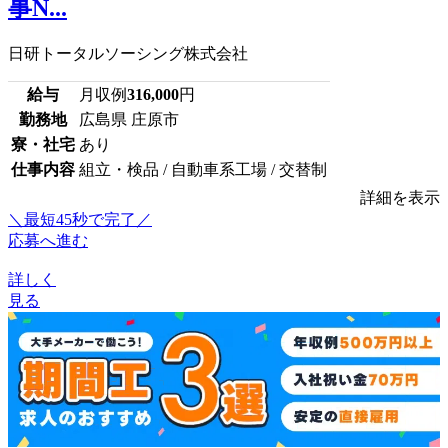
事N...
日研トータルソーシング株式会社
給与
月収例
316,000
円
勤務地
広島県 庄原市
寮・社宅
あり
仕事内容
組立・検品 / 自動車系工場 / 交替制
詳細を表示
＼最短45秒で完了／
応募へ進む
詳しく
見る