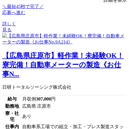
詳細を表示
＼最短45秒で完了／
応募へ進む
詳しく
見る
【広島県庄原市】軽作業！未経験OK！
寮完備！自動車メーターの製造《お仕
事N...
日研トータルソーシング株式会社
給与
月収例
307,000
円
勤務地
広島県 庄原市
寮・社
あり
宅
仕事内
自動車系工場での組立・加工・プレス製造スタッ