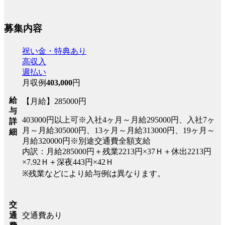
募集内容
祝い金・特典あり
高収入
週払い
月収例
403,000
円
給
【月給】285000円
与
403000円以上可※入社4ヶ月～月給295000円、入社7ヶ
詳
月～月給305000円、13ヶ月～月給313000円、19ヶ月～
細
月給320000円※別途交通費全額支給
内訳：月給285000円＋残業2213円×37Ｈ＋休出2213円
×7.92Ｈ＋深夜443円×42Ｈ
※残業などにより給与例は異なります。
交
交通費あり
通