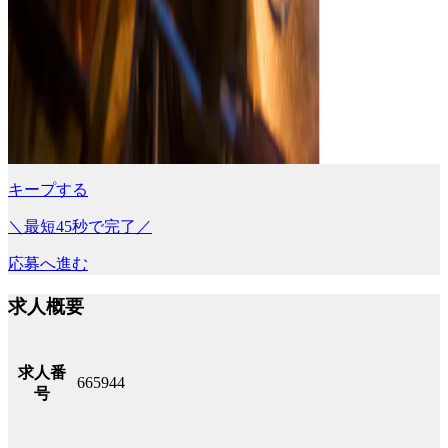
キープする
＼最短45秒で完了／
応募へ進む
求人概要
求人番
665944
号