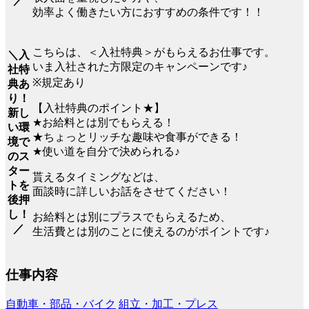
／
効率よく働きたい方におすすめの条件です！！
こちらは、＜入社特典＞がもらえるお仕事です。
＼入
いま入社された方限定のキャンペーンです♪
社特
※規定あり
典あ
り！
【入社特典のポイント★】
新し
★お給料とは別でもらえる！
い環
★ちょっとリッチな趣味や食事ができる！
境で
★使い道を自分で決められる♪
のス
ター
貰えるタイミングなどは、
トを
面談時に詳しいお話をさせてください！
後押
し！
お給料とは別にプラスでもらえるため、
／
生活費とは別のことに使えるのがポイントです♪
仕事内容
自動車・部品・バイク
組立・加工・プレス