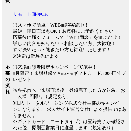
費
リモート面接OK
◎スマホで簡単！WEB面談実施中！
最短、即日面談もOK！お気軽にご予約ください！
応募後に届くフォームで「WEB面談」を選ぶだけ！
詳しい内容を知りたい・相談したい方、大歓迎！
すぐ決めたい・働きたい方も歓迎いたします！
※決定は勤務先による
◎来場面談者限定キャンペーン実施中！
応
8月限定！来場登録でAmazonギフトカード3,000円分プ
募
レゼント！
の
流
※各拠点へご来場面談後、登録完了した方が対象、お
れ
一人様1回限り（規定あり）
※日研トータルソーシング株式会社主催のキャンペー
ンになります。 求人サイト運営会社による提供ではあ
りません 。
※ギフトカード（コードタイプ）は登録完了が確認さ
れた後、原則翌営業日に進呈します（規定あり）