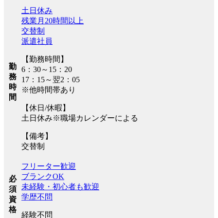
土日休み
残業月20時間以上
交替制
派遣社員
【勤務時間】
勤
6：30～15：20
務
17：15～翌2：05
時
※他時間帯あり
間
【休日/休暇】
土日休み※職場カレンダーによる
【備考】
交替制
フリーター歓迎
ブランクOK
必
未経験・初心者も歓迎
須
学歴不問
資
格
経験不問