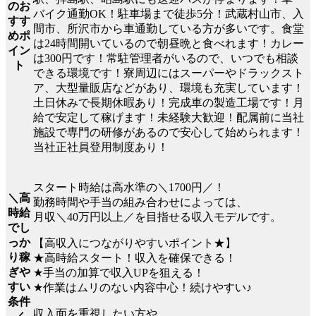
のお
バイク通勤OK！駐車場まで徒歩5分！武蔵村山市、入
すす
間市、所沢市から車通勤している方が多いです。食堂
めポ
は24時間開いているので朝昼晩と食べれます！カレー
イン
は300円です！常駐管理者がいるので、いつでも相談
ト
できる環境です！寮周辺にはスーパーやドラックスト
ア、大型量販店などがあり、環境も充実しています！
土日休みで長期休暇あり！完成車の製造工場です！月
給で安定して稼げます！未経験大歓迎！配属前に当社
施設で専門の研修があるので安心して始められます！
当社正社員登用制度あり！
スタート時給は高水準の＼1700円／！
＼高
勤務時間や手当の組み合わせによっては、
時給
月収＼40万円以上／を目指せる収入モデルです。
でし
っか
【高収入につながりやすいポイント★】
り稼
★高時給スタート！収入を確保できる！
ぎや
★手当の加算で収入UPを狙える！
すい
★作業はムリのない内容中心！続けやすい♪
条件
収入面を重視したい方や、