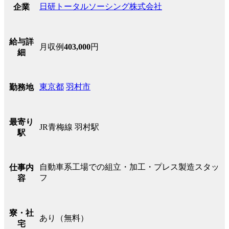
日研トータルソーシング株式会社
企業
給与詳
月収例
403,000
円
細
東京都
羽村市
勤務地
最寄り
JR青梅線 羽村駅
駅
自動車系工場での組立・加工・プレス製造スタッ
仕事内
フ
容
寮・社
あり（無料）
宅