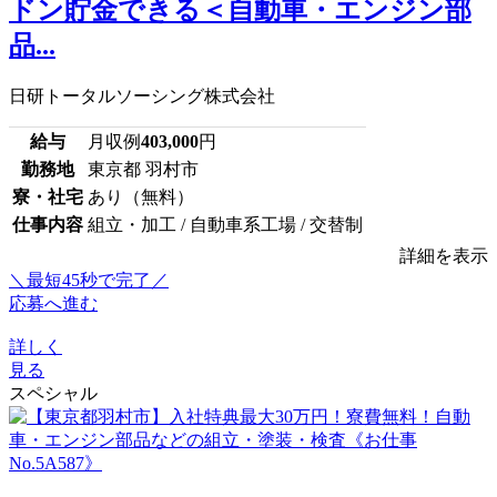
ドン貯金できる＜自動車・エンジン部
品...
日研トータルソーシング株式会社
給与
月収例
403,000
円
勤務地
東京都 羽村市
寮・社宅
あり（無料）
仕事内容
組立・加工 / 自動車系工場 / 交替制
詳細を表示
＼最短45秒で完了／
応募へ進む
詳しく
見る
スペシャル