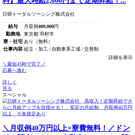
料】最大時給2,000円まで定期昇給！...
日研トータルソーシング株式会社
給与
月収例
409,000
円
勤務地
東京都 羽村市
寮・社宅
あり（無料）
仕事内容
組立・加工 / 自動車系工場 / 交替制
詳細を表示
＼最短45秒で完了／
応募へ進む
詳しく
見る
スペシャル
＼月収例40万円以上×寮費無料！／ドン