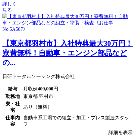
詳しく
見る
【東京都羽村市】入社特典最大30万円！
寮費無料！自動車・エンジン部品など
の...
日研トータルソーシング株式会社
給与
月収例
409,000
円
勤務地
東京都 羽村市
寮・社
あり（無料）
宅
仕事内
自動車系工場での組立・加工・プレス製造スタッ
容
フ
詳細を表示