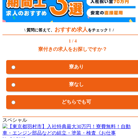
おすすめ求人
\ 質問に答えて、
をチェック！ /
1 / 4
寮付きの求人をお探しですか？
寮あり
寮なし
どちらでも可
スペシャル