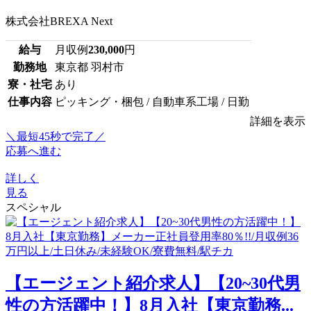
株式会社BREXA Next
給与
月収例
230,000
円
勤務地
東京都 羽村市
寮・社宅
あり
仕事内容
ピッキング・梱包 / 自動車系工場 / 日勤
詳細を表示
＼最短45秒で完了／
応募へ進む
詳しく
見る
スペシャル
【エージェント紹介求人】【20~30代男
性の方活躍中！】8月入社【東京勤務...