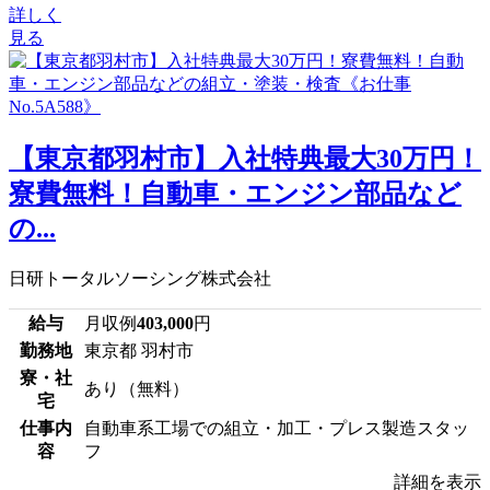
詳しく
見る
【東京都羽村市】入社特典最大30万円！
寮費無料！自動車・エンジン部品など
の...
日研トータルソーシング株式会社
給与
月収例
403,000
円
勤務地
東京都 羽村市
寮・社
あり（無料）
宅
仕事内
自動車系工場での組立・加工・プレス製造スタッ
容
フ
詳細を表示