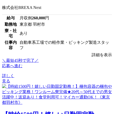
株式会社BREXA Next
給与
月収例
260,000
円
勤務地
東京都 羽村市
寮・社
あり
宅
仕事内
自動車系工場での軽作業・ピッキング製造スタッ
容
フ
詳細を表示
＼最短45秒で完了／
応募へ進む
詳しく
見る