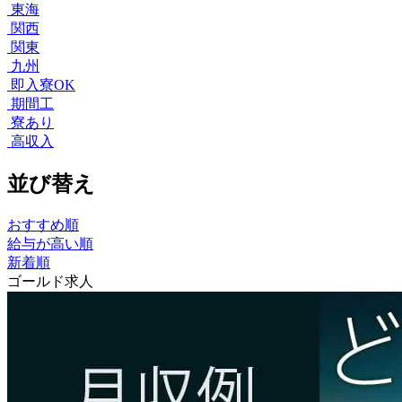
東海
関西
関東
九州
即入寮OK
期間工
寮あり
高収入
並び替え
おすすめ順
給与が高い順
新着順
ゴールド求人