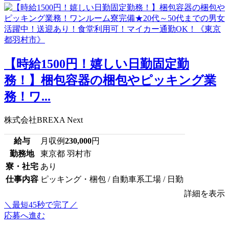
【時給1500円！嬉しい日勤固定勤
務！】梱包容器の梱包やピッキング業
務！ワ...
株式会社BREXA Next
給与
月収例
230,000
円
勤務地
東京都 羽村市
寮・社宅
あり
仕事内容
ピッキング・梱包 / 自動車系工場 / 日勤
詳細を表示
＼最短45秒で完了／
応募へ進む