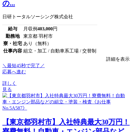
の...
日研トータルソーシング株式会社
給与
月収例
403,000
円
勤務地
東京都 羽村市
寮・社宅
あり（無料）
仕事内容
組立・加工 / 自動車系工場 / 交替制
詳細を表示
＼最短45秒で完了／
応募へ進む
詳しく
見る
【東京都羽村市】入社特典最大30万円！
寮費無料！自動車・エンジン部品など