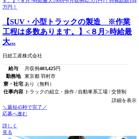
【SUV・小型トラックの製造 ※作業
工程は多数あります。】<８月>時給最
大...
日総工産株式会社
給与
月収例
403,425
円
勤務地
東京都 羽村市
寮・社宅
あり（無料）
仕事内容
トラックの組立・操作 / 自動車系工場 / 交替制
詳細を表示
＼最短45秒で完了／
応募へ進む
詳しく
見る