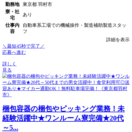
勤務地
東京都 羽村市
寮・社
あり
宅
仕事内
自動車系工場での機械操作・製造補助製造スタッ
容
フ
詳細を表示
＼最短45秒で完了／
応募へ進む
詳しく
見る
梱包容器の梱包やピッキング業務！未
経験活躍中★ワンルーム寮完備★20代
～5...