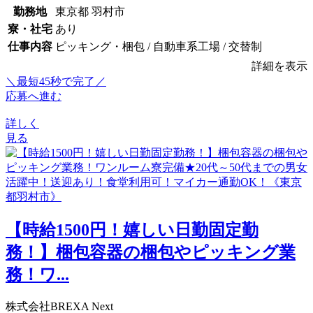
勤務地
東京都 羽村市
寮・社宅
あり
仕事内容
ピッキング・梱包 / 自動車系工場 / 交替制
詳細を表示
＼最短45秒で完了／
応募へ進む
詳しく
見る
【時給1500円！嬉しい日勤固定勤
務！】梱包容器の梱包やピッキング業
務！ワ...
株式会社BREXA Next