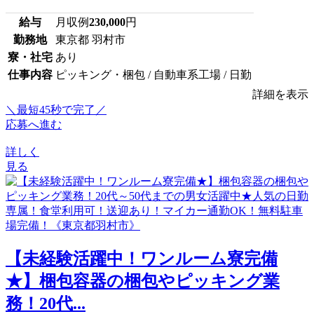
給与
月収例
230,000
円
勤務地
東京都 羽村市
寮・社宅
あり
仕事内容
ピッキング・梱包 / 自動車系工場 / 日勤
詳細を表示
＼最短45秒で完了／
応募へ進む
詳しく
見る
【未経験活躍中！ワンルーム寮完備
★】梱包容器の梱包やピッキング業
務！20代...