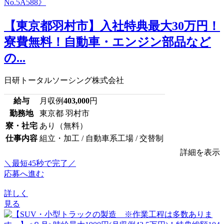
【東京都羽村市】入社特典最大30万円！
寮費無料！自動車・エンジン部品など
の...
日研トータルソーシング株式会社
給与
月収例
403,000
円
勤務地
東京都 羽村市
寮・社宅
あり（無料）
仕事内容
組立・加工 / 自動車系工場 / 交替制
詳細を表示
＼最短45秒で完了／
応募へ進む
詳しく
見る