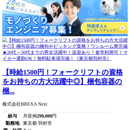
【時給1500円！フォークリフトの資格
をお持ちの方大活躍中◎】梱包容器の
梱...
株式会社BREXA Next
給与
月収例
290,000
円
勤務地
東京都 羽村市