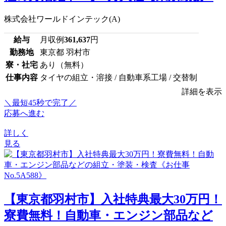
株式会社ワールドインテック(A)
給与
月収例
361,637
円
勤務地
東京都 羽村市
寮・社宅
あり（無料）
仕事内容
タイヤの組立・溶接 / 自動車系工場 / 交替制
詳細を表示
＼最短45秒で完了／
応募へ進む
詳しく
見る
【東京都羽村市】入社特典最大30万円！
寮費無料！自動車・エンジン部品など