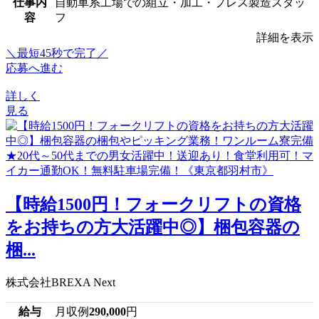
仕事内
自動車系工場での組立・加工・プレス製造スタッ
容
フ
詳細を表示
＼最短45秒で完了／
応募へ進む
詳しく
見る
【時給1500円！フォークリフトの資格
をお持ちの方大活躍中◎】梱包容器の
梱...
株式会社BREXA Next
給与
月収例
290,000
円