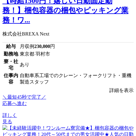
【時給1500円！嬉しい日勤固定勤
務！】梱包容器の梱包やピッキング業
務！ワ...
株式会社BREXA Next
給与
月収例
230,000
円
勤務地
東京都 羽村市
寮・社
あり
宅
仕事内
自動車系工場でのクレーン・フォークリフト・重機
容
製造スタッフ
詳細を表示
＼最短45秒で完了／
応募へ進む
詳しく
見る