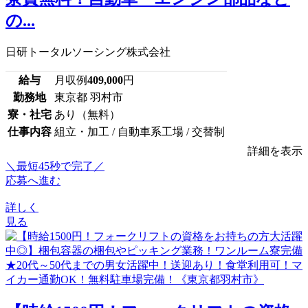
の...
日研トータルソーシング株式会社
給与
月収例
409,000
円
勤務地
東京都 羽村市
寮・社宅
あり（無料）
仕事内容
組立・加工 / 自動車系工場 / 交替制
詳細を表示
＼最短45秒で完了／
応募へ進む
詳しく
見る