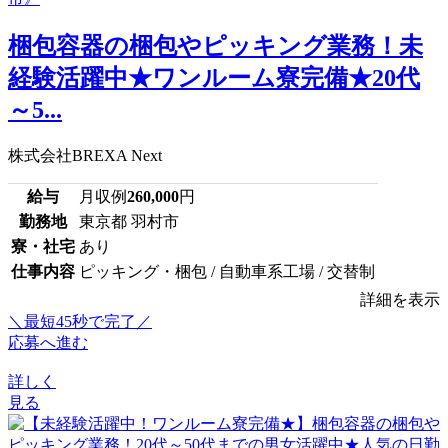
梱包容器の梱包やピッキング業務！未
経験活躍中★ワンルーム寮完備★20代
～5...
株式会社BREXA Next
給与
月収例
260,000
円
勤務地
東京都 羽村市
寮・社宅
あり
仕事内容
ピッキング・梱包 / 自動車系工場 / 交替制
詳細を表示
＼最短45秒で完了／
応募へ進む
詳しく
見る