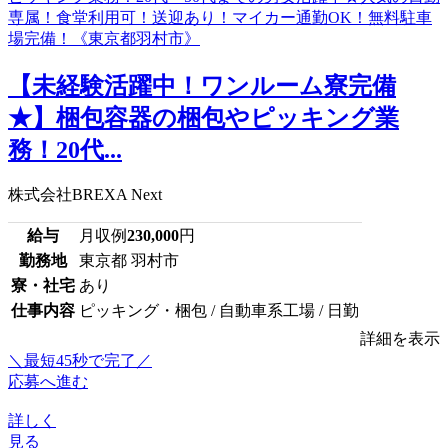
【未経験活躍中！ワンルーム寮完備
★】梱包容器の梱包やピッキング業
務！20代...
株式会社BREXA Next
給与
月収例
230,000
円
勤務地
東京都 羽村市
寮・社宅
あり
仕事内容
ピッキング・梱包 / 自動車系工場 / 日勤
詳細を表示
＼最短45秒で完了／
応募へ進む
詳しく
見る