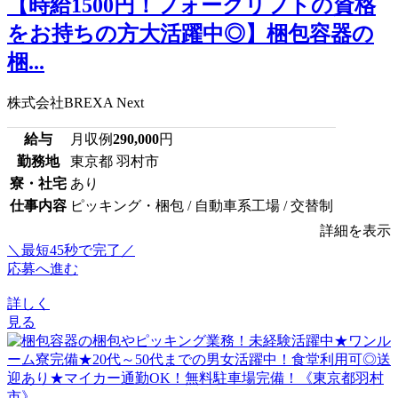
【時給1500円！フォークリフトの資格
をお持ちの方大活躍中◎】梱包容器の
梱...
株式会社BREXA Next
給与
月収例
290,000
円
勤務地
東京都 羽村市
寮・社宅
あり
仕事内容
ピッキング・梱包 / 自動車系工場 / 交替制
詳細を表示
＼最短45秒で完了／
応募へ進む
詳しく
見る