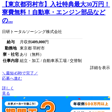
【東京都羽村市】入社特典最大30万円！
寮費無料！自動車・エンジン部品など
の...
日研トータルソーシング株式会社
給与
月収例
409,000
円
勤務地
東京都 羽村市
寮・社宅
あり（無料）
仕事内容
組立・加工 / 自動車系工場 / 交替制
詳細を表示
＼最短45秒で完了／
応募へ進む
詳しく
見る