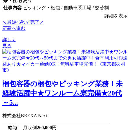
寮・社宅
あり
仕事内容
ピッキング・梱包 / 自動車系工場 / 交替制
詳細を表示
＼最短45秒で完了／
応募へ進む
詳しく
見る
梱包容器の梱包やピッキング業務！未
経験活躍中★ワンルーム寮完備★20代
～5...
株式会社BREXA Next
給与
月収例
260,000
円