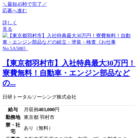
＼最短45秒で完了／
応募へ進む
詳しく
見る
【東京都羽村市】入社特典最大30万円！
寮費無料！自動車・エンジン部品など
の...
日研トータルソーシング株式会社
給与
月収例
403,000
円
勤務地
東京都 羽村市
寮・社
あり（無料）
宅