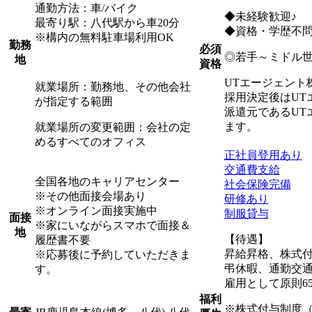
通勤方法：車/バイク
◆未経験歓迎♪
最寄り駅：八代駅から車20分
◆資格・学歴不
※構内の無料駐車場利用OK
勤務
必須
◎若手～ミドル
地
資格
UTエージェント
就業場所：勤務地、その他会社
採用決定後はUT
が指定する範囲
派遣元であるU
ます。
就業場所の変更範囲：会社の定
めるすべてのオフィス
正社員登用あり
交通費支給
全国各地のキャリアセンター
社会保険完備
※その他面接会場あり
研修あり
※オンライン面接実施中
制服貸与
面接
※家にいながらスマホで面接＆
地
【待遇】
履歴書不要
昇給昇格、株式
※応募後に予約していただきま
弔休暇、通勤交通
す。
雇用として原則6
福利
※株式付与制度