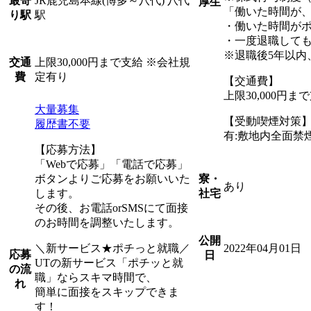
JR鹿児島本線(博多～八代) 八代
最寄
厚生
「働いた時間が
駅
り駅
・働いた時間がポ
・一度退職しても
※退職後5年以内
上限30,000円まで支給 ※会社規
交通
定有り
費
【交通費】
上限30,000円
大量募集
【受動喫煙対策
履歴書不要
有:敷地内全面禁
【応募方法】
「Webで応募」「電話で応募」
ボタンよりご応募をお願いいた
寮・
あり
します。
社宅
その後、お電話orSMSにて面接
のお時間を調整いたします。
公開
＼新サービス★ポチっと就職／
2022年04月01日
応募
日
UTの新サービス「ポチッと就
の流
職」ならスキマ時間で、
れ
簡単に面接をスキップできま
す！