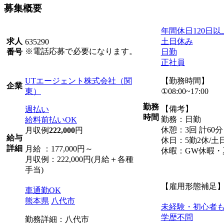
募集概要
年間休日120日以
土日休み
求人
635290
※電話応募で必要になります。
日勤
番号
正社員
UTエージェント株式会社（関
【勤務時間】
企業
東）
①08:00~17:00
勤務
【備考】
週払い
時間
勤務：日勤
給料前払いOK
休憩：3回 計60分
月収例
222,000
円
給与
休日：5勤2休/土
詳細
月給 ：177,000円～
休暇：GW休暇・
月収例：222,000円(月給＋各種
手当)
【雇用形態補足
車通勤OK
熊本県
八代市
未経験・初心者
学歴不問
勤務詳細：八代市