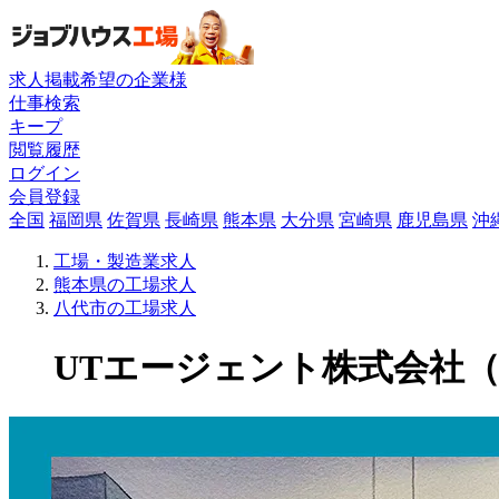
求人掲載希望の企業様
仕事検索
キープ
閲覧履歴
ログイン
会員登録
全国
福岡県
佐賀県
長崎県
熊本県
大分県
宮崎県
鹿児島県
沖
工場・製造業求人
熊本県の工場求人
八代市の工場求人
UTエージェント株式会社（関