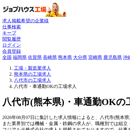
求人掲載希望の企業様
仕事検索
キープ
閲覧履歴
ログイン
会員登録
全国
福岡県
佐賀県
長崎県
熊本県
大分県
宮崎県
鹿児島県
沖
工場・製造業求人
熊本県の工場求人
八代市の工場求人
八代市・車通勤OKの工場求人
八代市(熊本県)・車通勤OKの
2026年08月07日に集計した求人情報によると、八代市(熊本
また業界別では機械・金属・鉄鋼の求人が、職種別では組立
フジアルテ株式会社の求人も掲載されておりますので、仕事