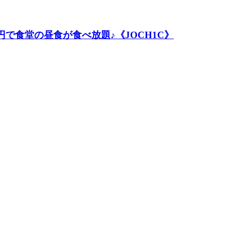
円で食堂の昼食が食べ放題♪《JOCH1C》