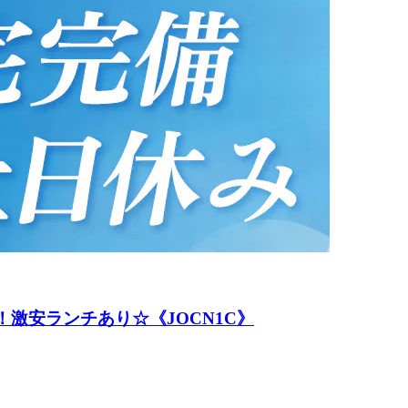
！激安ランチあり☆《JOCN1C》