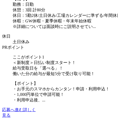
勤務：日勤
休憩：3回 計80分
休日：5勤2休/土日休み/工場カレンダーに準ずる/年間休日
休暇：GW休暇・夏季休暇・年末年始休暇
※詳細については面談時にご説明させてい...
休日
土日休み
PRポイント
ここがポイント1
＜新制度＞日払い制度スタート！
給与受取日を「選べる」！
働いた分の給与が最短5分で受け取り可能！
【ポイント】
・お手元のスマホからカンタン！申請・利用申込！
・1,000円単位で申請可能！
・利用申込後、...
応募へ進む
詳しく
見る