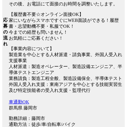
その後、お電話にて面接のお時間を調整いたします。
【履歴書不要☆オンライン面接OK】
応
家にいながらスマホですぐにWEB面談ができる！履歴
募
書・志望動機不要・私服でOK！
の
今までの経歴も問いません！
流
お気軽にご応募ください！
れ
【事業内容について】
製造業を中心とする人材派遣・請負事業、外国人受入れ
支援事業
人材派遣：製造オペレーター、製造設備エンジニア、半
導体テストエンジニア
業務請負：製造工程全般、製造設備保全、半導体テスト
外国人受入れ支援：東南アジアを中心とする技能実習生
及び特定技能者の受入れ支援・監理代行
車通勤OK
群馬県 藤岡市
勤務詳細：藤岡市
通勤方法：徒歩/車/自転車/バイク