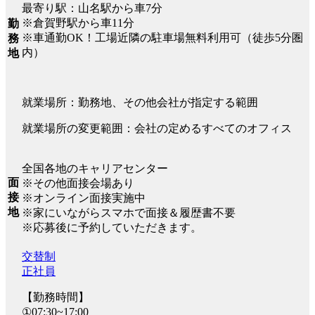
最寄り駅：山名駅から車7分
※倉賀野駅から車11分
勤
※車通勤OK！工場近隣の駐車場無料利用可（徒歩5分圏
務
内）
地
就業場所：勤務地、その他会社が指定する範囲
就業場所の変更範囲：会社の定めるすべてのオフィス
全国各地のキャリアセンター
面
※その他面接会場あり
接
※オンライン面接実施中
地
※家にいながらスマホで面接＆履歴書不要
※応募後に予約していただきます。
交替制
正社員
【勤務時間】
①07:30~17:00