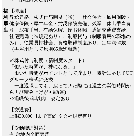
【待遇】
福
昇給昇格、株式付与制度（※）、社会保険・雇用保険・
利
健康保険・厚生年金・労災保険完備、残業、休出手当有
厚
り、深夜手当、有給休暇、慶弔休暇、通勤交通費支給、
生
社宅完備（※規定あり）、制服貸与（制服着用の職場の
み）、従業員持株会、資格取得制度あり、定年満60歳
（再雇用として原則65歳迄就業）
※株式付与制度（新制度スタート）
「働いた時間が、株になる。」
・働いた時間がポイントとして貯まり、累計に応じてUT
グループ株式に交換
・一度退職しても、戻ってきた際には過去の労働時間か
ら再び積み上げが可能(※)
※退職後5年以内、規定あり
【交通費】
上限30,000円まで支給 ※会社規定有り
【受動喫煙対策】
有:敷地内全面禁煙