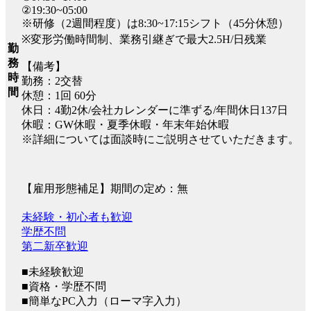
②19:30~05:00
※研修（2週間程度）は8:30~17:15シフト（45分休憩）
※変形労働時間制、業務引継ぎで最大2.5H/日残業
勤
務
【備考】
時
勤務：2交替
間
休憩：1回 60分
休日：4勤2休/会社カレンダーに準ずる/年間休日137日
休暇：GW休暇・夏季休暇・年末年始休暇
※詳細については面談時にご説明させていただきます。
【雇用形態補足】期間の定め：無
未経験・初心者も歓迎
学歴不問
第二新卒歓迎
■未経験歓迎
■資格・学歴不問
■簡単なPC入力（ローマ字入力）