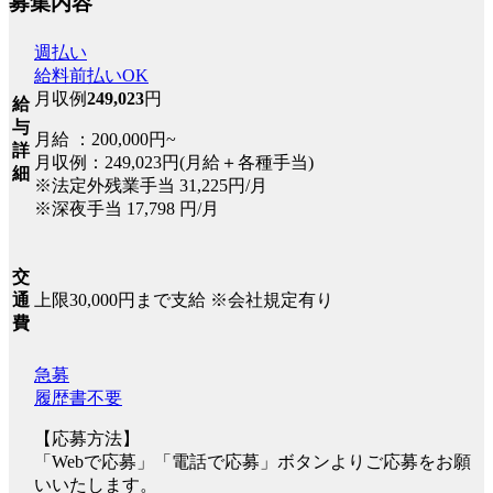
募集内容
週払い
給料前払いOK
月収例
249,023
円
給
与
月給 ：200,000円~
詳
月収例：249,023円(月給＋各種手当)
細
※法定外残業手当 31,225円/月
※深夜手当 17,798 円/月
交
上限30,000円まで支給 ※会社規定有り
通
費
急募
履歴書不要
【応募方法】
「Webで応募」「電話で応募」ボタンよりご応募をお願
いいたします。