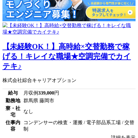
【未経験OK！】高時給×交替勤務で稼
げる！キレイな職場★空調完備でカイ
テキ♪
株式会社綜合キャリアオプション
給与
月収例
339,000
円
勤務地
群馬県 藤岡市
寮・社
なし
宅
仕事内
コンデンサーの検査・運搬 / 電子部品系工場 / 交替
容
制
詳細を表示