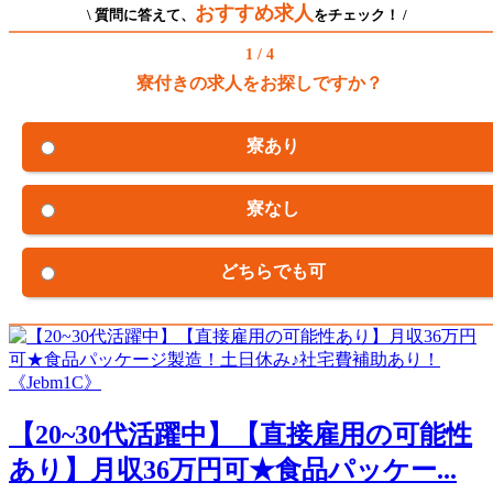
おすすめ求人
\ 質問に答えて、
をチェック！ /
1 / 4
寮付きの求人をお探しですか？
寮あり
寮なし
どちらでも可
【20~30代活躍中】【直接雇用の可能性
あり】月収36万円可★食品パッケー...