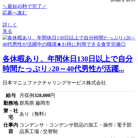
＼最短45秒で完了／
応募へ進む
詳しく
見る
各休暇あり、年間休日130日以上で自分
時間たっぷり♪20～40代男性が活躍...
日本マニュファクチャリングサービス株式会社
給与
月収例
328,000
円
勤務地
群馬県 藤岡市
寮・社
あり（無料）
宅
仕事内
コンデンサ・コンデンサ部品の加工・操作 / 電子部
容
品系工場 / 交替制