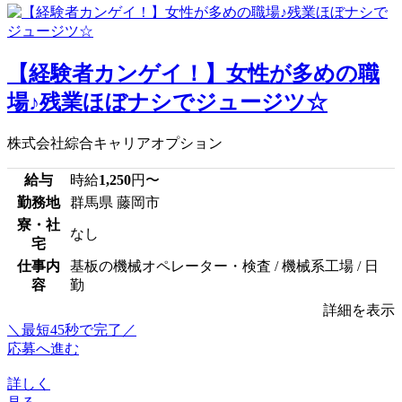
【経験者カンゲイ！】女性が多めの職
場♪残業ほぼナシでジュージツ☆
株式会社綜合キャリアオプション
給与
時給
1,250
円〜
勤務地
群馬県 藤岡市
寮・社
なし
宅
仕事内
基板の機械オペレーター・検査 / 機械系工場 / 日
容
勤
詳細を表示
＼最短45秒で完了／
応募へ進む
詳しく