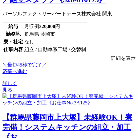
パーソルファクトリーパートナーズ株式会社 関東
給与
月収例
320,000
円
勤務地
群馬県 藤岡市
寮・社宅
なし
仕事内容
組立 / 自動車系工場 / 交替制
詳細を表示
＼最短45秒で完了／
応募へ進む
詳しく
見る
【群馬県藤岡市上大塚】未経験OK！寮
完備！システムキッチンの組立・加工
《お...