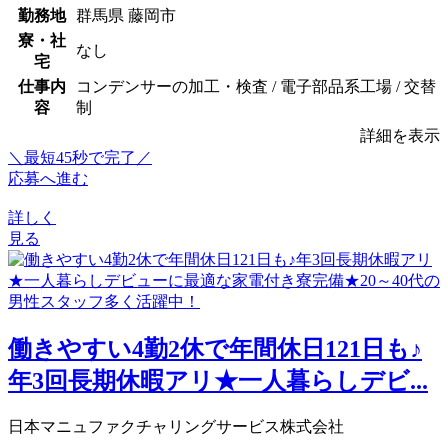
勤務地
群馬県 藤岡市
寮・社
なし
宅
仕事内
コンデンサーの加工・検査 / 電子部品系工場 / 交替
容
制
詳細を表示
＼最短45秒で完了／
応募へ進む
詳しく
見る
働きやすい4勤2休で年間休日121日も♪
年3回長期休暇アリ★一人暮らしデビ...
日本マニュファクチャリングサービス株式会社