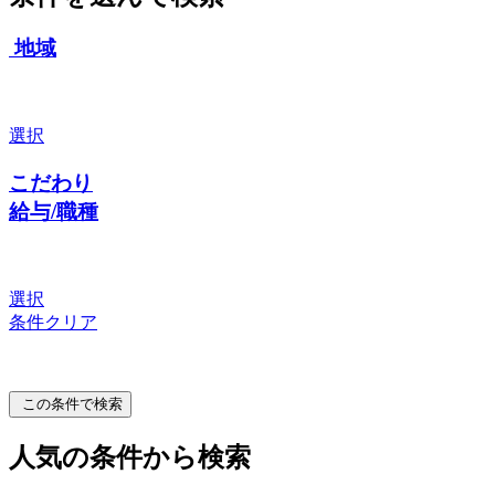
地域
選択
こだわり
給与/職種
選択
条件クリア
この条件で検索
人気の条件から検索