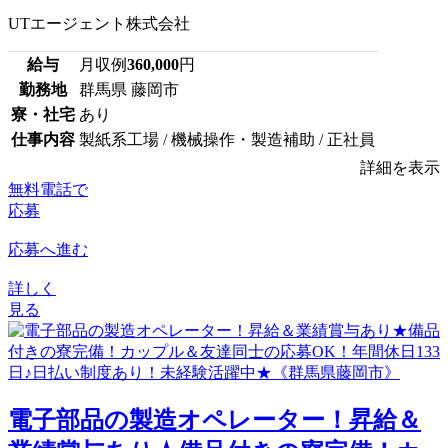
UTエージェント株式会社
給与
月収例
360,000
円
勤務地
群馬県 藤岡市
寮・社宅
あり
仕事内容
製紙系工場 / 機械操作・製造補助 / 正社員
詳細を表示
無料電話で
応募
応募へ進む
詳しく
見る
電子部品の製造オペレーター！昇給＆