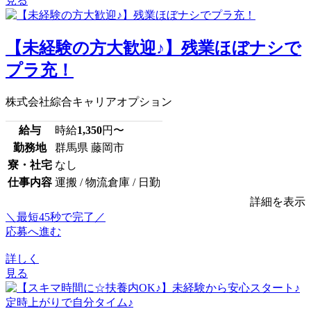
見る
【未経験の方大歓迎♪】残業ほぼナシで
プラ充！
株式会社綜合キャリアオプション
給与
時給
1,350
円〜
勤務地
群馬県 藤岡市
寮・社宅
なし
仕事内容
運搬 / 物流倉庫 / 日勤
詳細を表示
＼最短45秒で完了／
応募へ進む
詳しく
見る