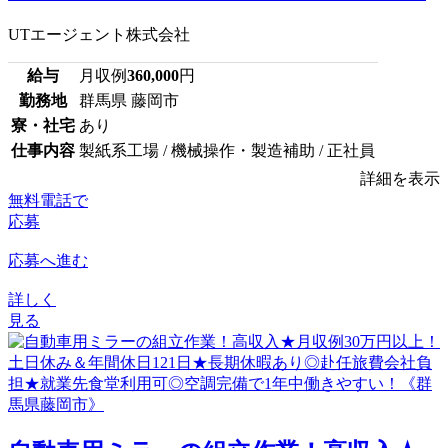
UTエージェント株式会社
給与
月収例
360,000
円
勤務地
群馬県 藤岡市
寮・社宅
あり
仕事内容
製紙系工場 / 機械操作・製造補助 / 正社員
詳細を表示
無料電話で
応募
応募へ進む
詳しく
見る