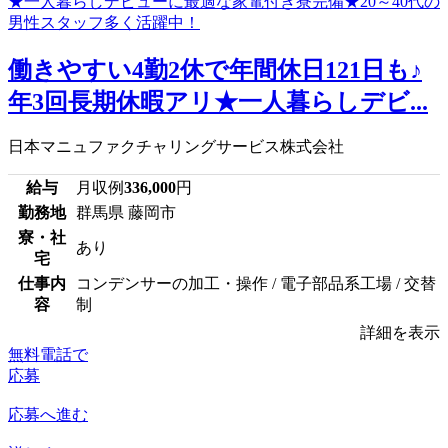
働きやすい4勤2休で年間休日121日も♪
年3回長期休暇アリ★一人暮らしデビ...
日本マニュファクチャリングサービス株式会社
給与
月収例
336,000
円
勤務地
群馬県 藤岡市
寮・社
あり
宅
仕事内
コンデンサーの加工・操作 / 電子部品系工場 / 交替
容
制
詳細を表示
無料電話で
応募
応募へ進む