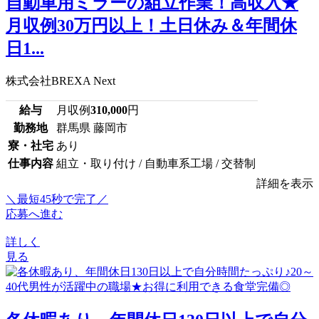
自動車用ミラーの組立作業！高収入★
月収例30万円以上！土日休み＆年間休
日1...
株式会社BREXA Next
給与
月収例
310,000
円
勤務地
群馬県 藤岡市
寮・社宅
あり
仕事内容
組立・取り付け / 自動車系工場 / 交替制
詳細を表示
＼最短45秒で完了／
応募へ進む
詳しく
見る