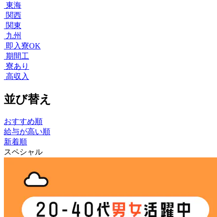
東海
関西
関東
九州
即入寮OK
期間工
寮あり
高収入
並び替え
おすすめ順
給与が高い順
新着順
スペシャル