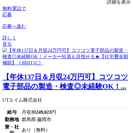
詳細を表示
無料電話で
応募
応募へ進む
詳しく
見る
【年休137日＆月収24万円可】コツコツ
電子部品の製造・検査◎未経験OK！...
UTエイム株式会社
給与
月収例
249,023
円
勤務地
群馬県 藤岡市
寮・社
あり（無料）