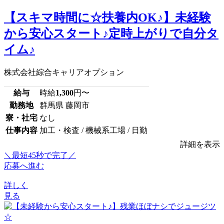
【スキマ時間に☆扶養内OK♪】未経験
から安心スタート♪定時上がりで自分タ
イム♪
株式会社綜合キャリアオプション
給与
時給
1,300
円〜
勤務地
群馬県 藤岡市
寮・社宅
なし
仕事内容
加工・検査 / 機械系工場 / 日勤
詳細を表示
＼最短45秒で完了／
応募へ進む
詳しく
見る