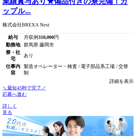
業績賞与あり★備品付きの寮完備！カ
ップル...
株式会社BREXA Next
給与
月収例
310,000
円
勤務地
群馬県 藤岡市
寮・社
あり
宅
仕事内
製造オペレーター・検査 / 電子部品系工場 / 交替
容
制
詳細を表示
＼最短45秒で完了／
応募へ進む
詳しく
見る