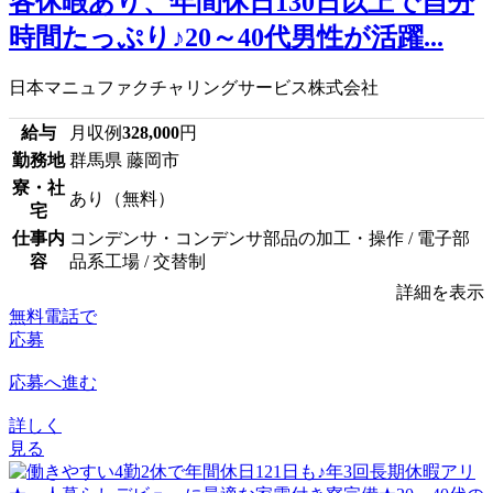
各休暇あり、年間休日130日以上で自分
時間たっぷり♪20～40代男性が活躍...
日本マニュファクチャリングサービス株式会社
給与
月収例
328,000
円
勤務地
群馬県 藤岡市
寮・社
あり（無料）
宅
仕事内
コンデンサ・コンデンサ部品の加工・操作 / 電子部
容
品系工場 / 交替制
詳細を表示
無料電話で
応募
応募へ進む
詳しく
見る