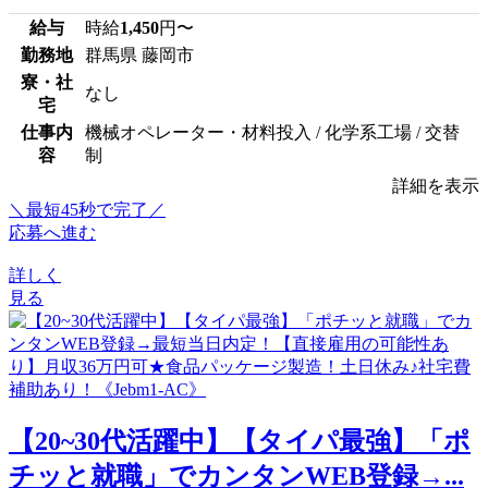
給与
時給
1,450
円〜
勤務地
群馬県 藤岡市
寮・社
なし
宅
仕事内
機械オペレーター・材料投入 / 化学系工場 / 交替
容
制
詳細を表示
＼最短45秒で完了／
応募へ進む
詳しく
見る
【20~30代活躍中】【タイパ最強】「ポ
チッと就職」でカンタンWEB登録→...