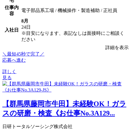
宅
仕事内
電子部品系工場 / 機械操作・製造補助 / 正社員
容
8月
24日
入社日
※目安になります、表記なしは面接時にご相談く
ださい
詳細を表示
＼最短45秒で完了／
応募へ進む
詳しく
見る
【群馬県藤岡市牛田】未経験OK！ガラ
スの研磨・検査《お仕事No.3A129...
日研トータルソーシング株式会社