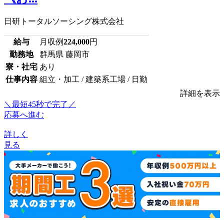
日研トータルソーシング株式会社
給与
月収例
224,000
円
勤務地
群馬県 藤岡市
寮・社宅
あり
仕事内容
組立・加工 / 建築系工場 / 日勤
詳細を表示
＼最短45秒で完了／
応募へ進む
詳しく
見る