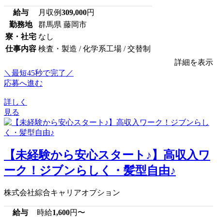
給与
月収例
309,000
円
勤務地
群馬県 藤岡市
寮・社宅
なし
仕事内容
検査・製造 / 化学系工場 / 交替制
詳細を表示
＼最短45秒で完了／
応募へ進む
詳しく
見る
【未経験から安心スタート♪】高収入ワ
ーク！ジブンらしく・髪型自由♪
株式会社綜合キャリアオプション
給与
時給
1,600
円〜