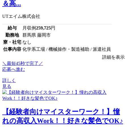
＆高...
UTエイム株式会社
給与
月収例
259,725
円
勤務地
群馬県 藤岡市
寮・社宅
なし
仕事内容
化学系工場 / 機械操作・製造補助 / 派遣社員
詳細を表示
＼最短45秒で完了／
応募へ進む
詳しく
見る
【経験者向けマイスターワーク！】憧
れの高収入Work！！好きな髪色でOK♪