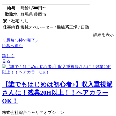
給与
時給
1,500
円〜
勤務地
群馬県 藤岡市
寮・社宅
なし
仕事内容
機械オペレーター / 機械系工場 / 日勤
詳細を表示
＼最短45秒で完了／
応募へ進む
詳しく
見る
【誰でもはじめは初心者♪】収入重視派
さんに！残業20H以上！！ヘアカラー
OK！
株式会社綜合キャリアオプション