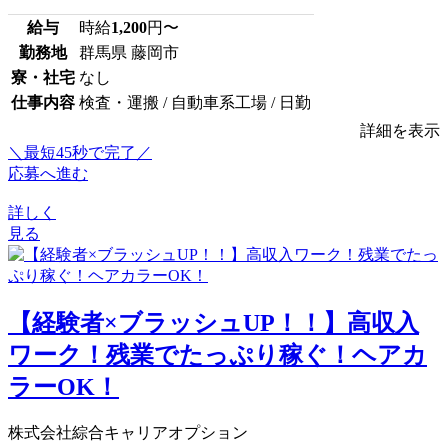
給与
時給
1,200
円〜
勤務地
群馬県 藤岡市
寮・社宅
なし
仕事内容
検査・運搬 / 自動車系工場 / 日勤
詳細を表示
＼最短45秒で完了／
応募へ進む
詳しく
見る
【経験者×ブラッシュUP！！】高収入
ワーク！残業でたっぷり稼ぐ！ヘアカ
ラーOK！
株式会社綜合キャリアオプション