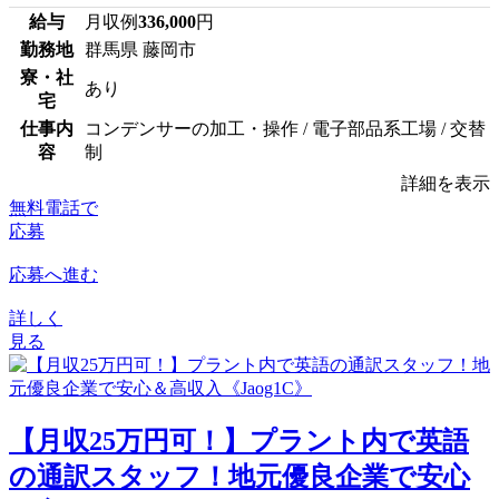
給与
月収例
336,000
円
勤務地
群馬県 藤岡市
寮・社
あり
宅
仕事内
コンデンサーの加工・操作 / 電子部品系工場 / 交替
容
制
詳細を表示
無料電話で
応募
応募へ進む
詳しく
見る
【月収25万円可！】プラント内で英語
の通訳スタッフ！地元優良企業で安心