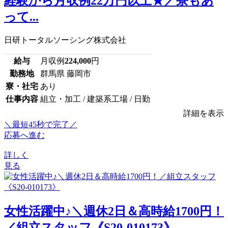
経験から月収例22万円以上★／寮もあ
って...
日研トータルソーシング株式会社
給与
月収例
224,000
円
勤務地
群馬県 藤岡市
寮・社宅
あり
仕事内容
組立・加工 / 建築系工場 / 日勤
詳細を表示
＼最短45秒で完了／
応募へ進む
詳しく
見る
女性活躍中♪＼週休2日＆高時給1700円！
／組立スタッフ《S20-010173》