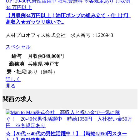
【月収例34万円以上！油圧ポンプの組み立て・仕上げ】
高収入★ガッツリ稼いで...
人材プロオフィス株式会社 求人番号：1226943
スペシャル
給与
月収例
349,000
円
勤務地
兵庫県 神戸市
寮・社宅
あり（無料）
詳しく
見る
関西の求人
☆【20代～40代の男性活躍中！】【時給1,950円スター