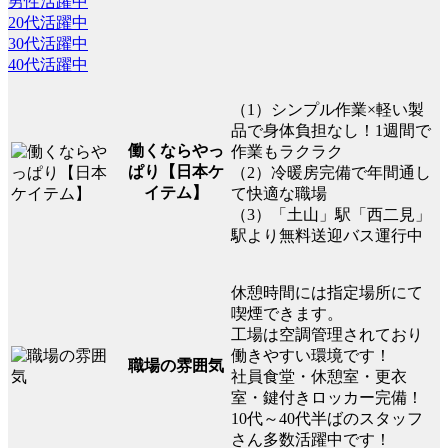
男性活躍中
20代活躍中
30代活躍中
40代活躍中
（1）シンプル作業×軽い製
品で身体負担なし！1週間で
働くならやっ
作業もラクラク
ぱり【日本ケ
（2）冷暖房完備で年間通し
イテム】
て快適な職場
（3）「土山」駅「西二見」
駅より無料送迎バス運行中
休憩時間には指定場所にて
喫煙できます。
工場は空調管理されており
働きやすい環境です！
職場の雰囲気
社員食堂・休憩室・更衣
室・鍵付きロッカー完備！
10代～40代半ばのスタッフ
さん多数活躍中です！