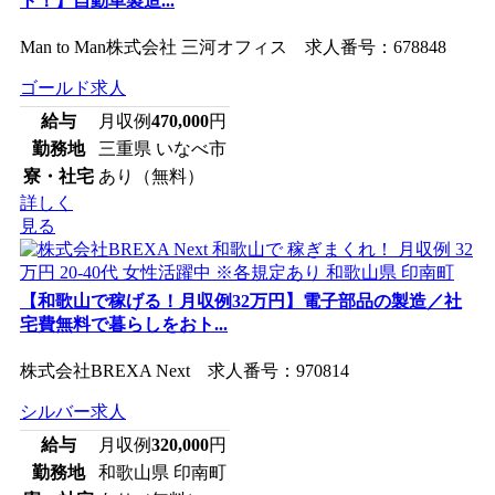
ト！】自動車製造...
Man to Man株式会社 三河オフィス 求人番号：678848
ゴールド求人
給与
月収例
470,000
円
勤務地
三重県 いなべ市
寮・社宅
あり（無料）
詳しく
見る
【和歌山で稼げる！月収例32万円】電子部品の製造／社
宅費無料で暮らしをおト...
株式会社BREXA Next 求人番号：970814
シルバー求人
給与
月収例
320,000
円
勤務地
和歌山県 印南町