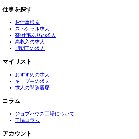
仕事を探す
お仕事検索
スペシャル求人
寮/社宅ありの求人
高収入の求人
期間工の求人
マイリスト
おすすめの求人
キープ中の求人
求人の閲覧履歴
コラム
ジョブハウス工場について
工場コラム
アカウント