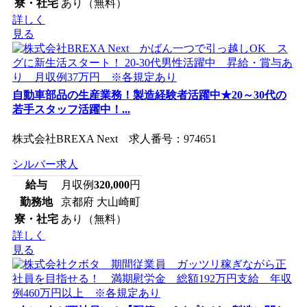
寮・社宅
あり（無料）
詳しく
見る
自動車部品の生産業務！製造経験者活躍中★20～30代の
若手スタッフ活躍中！...
株式会社BREXA Next 求人番号：974651
シルバー求人
給与
月収例
320,000
円
勤務地
京都府 大山崎町
寮・社宅
あり（無料）
詳しく
見る