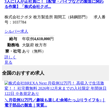
3人に1人が正社員に！【配管・パイプなどの製造に関わ
る作業】「株式会社クボ...
株式会社クボタ 枚方製造所 期間工（鋳鋼部門） 求人番
号：1037784
シルバー求人
給与
年収例
4,610,000
円
勤務地
大阪府 枚方市
寮・社宅
あり（無料）
詳しく
見る
全国のおすすめ求人
＼月収例32万円／趣味も楽しむ余裕たっぷりライフを♪｜
電子部品の製造｜実質...