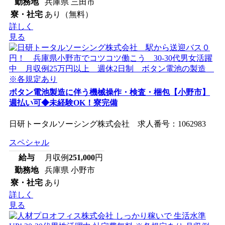
勤務地
兵庫県 三田市
寮・社宅
あり（無料）
詳しく
見る
ボタン電池製造に伴う機械操作・検査・梱包【小野市】
週払い可◆未経験OK！寮完備
日研トータルソーシング株式会社 求人番号：1062983
スペシャル
給与
月収例
251,000
円
勤務地
兵庫県 小野市
寮・社宅
あり
詳しく
見る