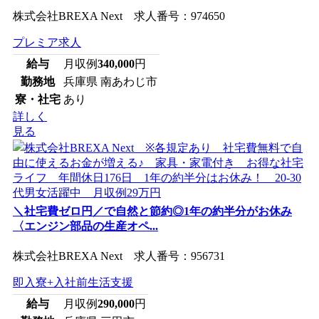
株式会社BREXA Next 求人番号：974650
プレミア求人
給与
月収例
340,000
円
勤務地
兵庫県 南あわじ市
寮・社宅
あり
詳しく
見る
＼社宅費ゼロ円／で自然と節約◎1年の約半分がお休み
〈エンジン部品の生産オペ...
株式会社BREXA Next 求人番号：956731
即入寮+入社前生活支援
給与
月収例
290,000
円