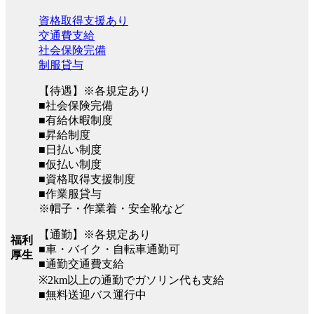
資格取得支援あり
交通費支給
社会保険完備
制服貸与
【待遇】※各規定あり
■社会保険完備
■有給休暇制度
■昇給制度
■日払い制度
■仮払い制度
■資格取得支援制度
■作業服貸与
※帽子・作業着・安全靴など
【通勤】※各規定あり
福利
■車・バイク・自転車通勤可
厚生
■通勤交通費支給
※2km以上の通勤でガソリン代も支給
■無料送迎バス運行中