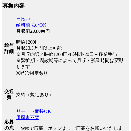
募集内容
日払い
給料前払いOK
月収例
233,000
円
時給1260円
給与
月収23.3万円以上可能
詳細
※月収内訳／時給1260円×8時間×20日＋残業手当
※繁忙期・閑散期等によって月収・残業時間は変動
します
※昇給制度あり
交通
支給（規定あり）
費
リモート面接OK
履歴書不要
応募
の流
「Webで応募」ボタンよりご応募をお願いいたしま