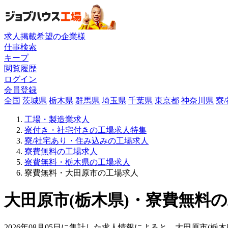
求人掲載希望の企業様
仕事検索
キープ
閲覧履歴
ログイン
会員登録
全国
茨城県
栃木県
群馬県
埼玉県
千葉県
東京都
神奈川県
寮
工場・製造業求人
寮付き・社宅付きの工場求人特集
寮/社宅あり・住み込みの工場求人
寮費無料の工場求人
寮費無料・栃木県の工場求人
寮費無料・大田原市の工場求人
大田原市(栃木県)・寮費無料の
2026年08月05日に集計した求人情報によると、大田原市(栃