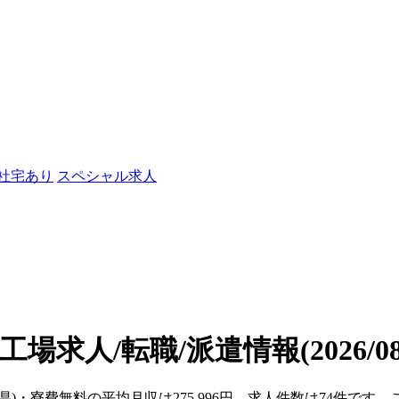
/社宅あり
スペシャル求人
工場求人/転職/派遣情報
(2026/
木県)・寮費無料の平均月収は275,996円、求人件数は74件で