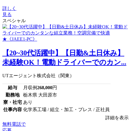
詳しく
見る
スペシャル
【20~30代活躍中】【日勤&土日休み】
未経験OK！電動ドライバーでのカン...
UTエージェント株式会社（関東）
給与
月収例
268,000
円
勤務地
栃木県 大田原市
寮・社宅
あり
仕事内容
化学系工場 / 組立・加工・プレス / 正社員
詳細を表示
無料電話で
応募