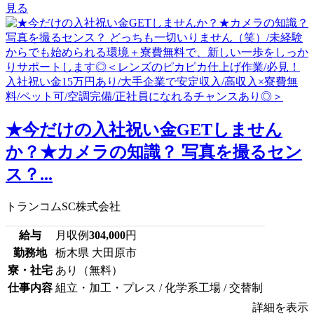
見る
★今だけの入社祝い金GETしません
か？★カメラの知識？ 写真を撮るセン
ス？...
トランコムSC株式会社
給与
月収例
304,000
円
勤務地
栃木県 大田原市
寮・社宅
あり（無料）
仕事内容
組立・加工・プレス / 化学系工場 / 交替制
詳細を表示