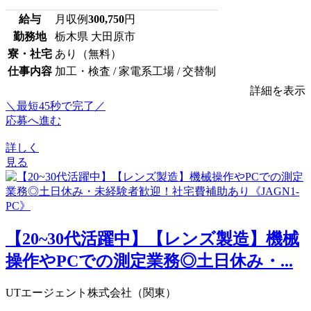
給与
月収例
300,750
円
勤務地
栃木県 大田原市
寮・社宅
あり（無料）
仕事内容
加工・検査 / 家電系工場 / 交替制
詳細を表示
＼最短45秒で完了／
応募へ進む
詳しく
見る
【20~30代活躍中】【レンズ製造】機械
操作やPCでの測定業務◎土日休み・...
UTエージェント株式会社（関東）