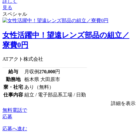
詳しく
見る
スペシャル
女性活躍中！望遠レンズ部品の組立／
寮費0円
ATアクト株式会社
給与
月収例
270,000
円
勤務地
栃木県 大田原市
寮・社宅
あり（無料）
仕事内容
組立 / 電子部品系工場 / 日勤
詳細を表示
無料電話で
応募
応募へ進む