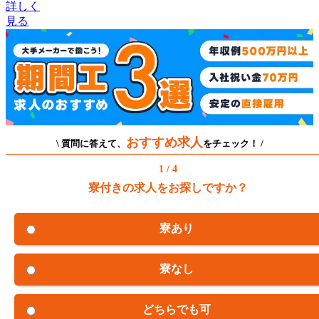
詳しく
見る
おすすめ求人
\ 質問に答えて、
をチェック！ /
1 / 4
寮付きの求人をお探しですか？
寮あり
寮なし
どちらでも可