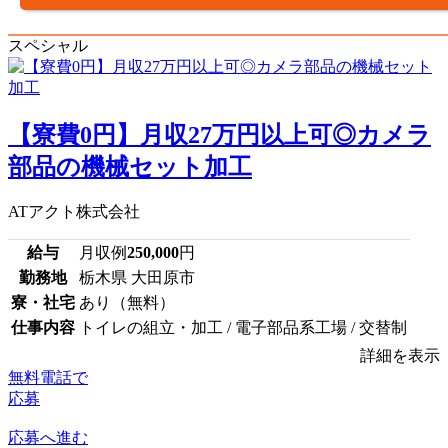
スペシャル
【寮費0円】月収27万円以上可◎カメラ
部品の機械セット加工
ATアクト株式会社
給与
月収例
250,000
円
勤務地
栃木県 大田原市
寮・社宅
あり（無料）
仕事内容
トイレの組立・加工 / 電子部品系工場 / 交替制
詳細を表示
無料電話で
応募
応募へ進む