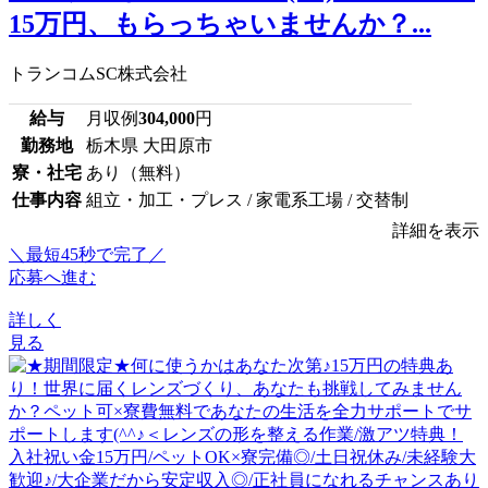
15万円、もらっちゃいませんか？...
トランコムSC株式会社
給与
月収例
304,000
円
勤務地
栃木県 大田原市
寮・社宅
あり（無料）
仕事内容
組立・加工・プレス / 家電系工場 / 交替制
詳細を表示
＼最短45秒で完了／
応募へ進む
詳しく
見る