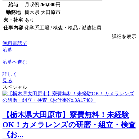
給与
月収例
266,000
円
勤務地
栃木県 大田原市
寮・社宅
あり
仕事内容
化学系工場 / 検査・検品 / 派遣社員
詳細を表示
無料電話で
応募
応募へ進む
詳しく
見る
スペシャル
【栃木県大田原市】寮費無料！未経験
OK！カメラレンズの研磨・組立・検査
《お...