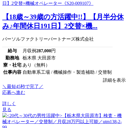
【18歳～39歳の方活躍中!!】【月半分休
み♪年間休日191日】2交替×機...
パーソルファクトリーパートナーズ株式会社
給与
月収例
287,000
円
勤務地
栃木県 大田原市
寮・社宅
あり（無料）
仕事内容
自動車系工場 / 機械操作・製造補助 / 交替制
詳細を表示
＼最短45秒で完了／
応募へ進む
詳しく
見る