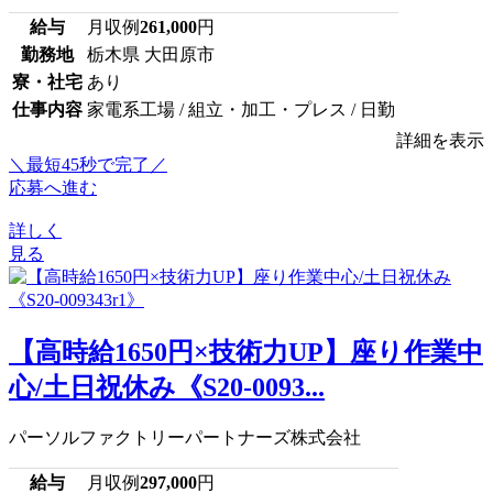
給与
月収例
261,000
円
勤務地
栃木県 大田原市
寮・社宅
あり
仕事内容
家電系工場 / 組立・加工・プレス / 日勤
詳細を表示
＼最短45秒で完了／
応募へ進む
詳しく
見る
【高時給1650円×技術力UP】座り作業中
心/土日祝休み《S20-0093...
パーソルファクトリーパートナーズ株式会社
給与
月収例
297,000
円