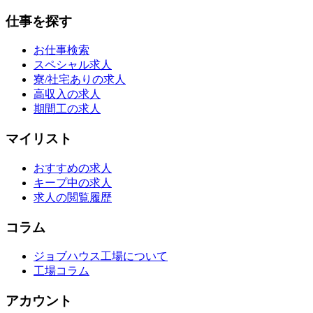
仕事を探す
お仕事検索
スペシャル求人
寮/社宅ありの求人
高収入の求人
期間工の求人
マイリスト
おすすめの求人
キープ中の求人
求人の閲覧履歴
コラム
ジョブハウス工場について
工場コラム
アカウント