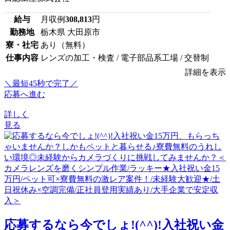
給与
月収例
308,813
円
勤務地
栃木県 大田原市
寮・社宅
あり（無料）
仕事内容
レンズの加工・検査 / 電子部品系工場 / 交替制
詳細を表示
＼最短45秒で完了／
応募へ進む
詳しく
見る
応募するなら今でしょ!(^^)!入社祝い金