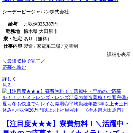
シーデーピージャパン株式会社
給与
月収例
325,387
円
勤務地
栃木県 大田原市
寮・社宅
あり（無料）
仕事内容
製造 / 家電系工場 / 交替制
詳細を表示
＼最短45秒で完了／
応募へ進む
詳しく
見る
【注目度★★★】寮費無料！＼活躍中・