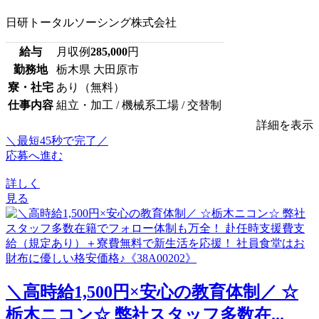
日研トータルソーシング株式会社
給与
月収例
285,000
円
勤務地
栃木県 大田原市
寮・社宅
あり（無料）
仕事内容
組立・加工 / 機械系工場 / 交替制
詳細を表示
＼最短45秒で完了／
応募へ進む
詳しく
見る
＼高時給1,500円×安心の教育体制／ ☆
栃木ニコン☆ 弊社スタッフ多数在...