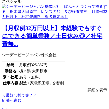
スペシャル
【月収例32万円以上】未経験でもすぐ
にできる簡単業務／土日休み◎／社宅
費無...
シーデーピージャパン株式会社
給与
月収例
325,387
円
勤務地
栃木県 大田原市
寮・社宅
あり（無料）
仕事内容
製造 / 家電系工場 / 交替制
詳細を表示
＼最短45秒で完了／
応募へ進む