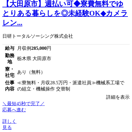
【大田原市】週払い可◆寮費無料でゆ
とりある暮らしを◎未経験OK◆カメラ
レン...
日研トータルソーシング株式会社
給与
月収例
285,000
円
勤務
栃木県 大田原市
地
寮・
あり（無料）
社宅
仕事
≪寮無料・月収28.5万円・派遣社員≫機械系工場で
内容
の組立・機械操作 交替制
詳細を表示
＼最短45秒で完了／
応募へ進む
詳しく
見る