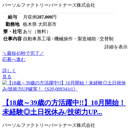
パーソルファクトリーパートナーズ株式会社
給与
月収例
287,000
円
勤務地
栃木県 大田原市
寮・社宅
あり（無料）
仕事内容
自動車系工場 / 機械操作・製造補助 / 交替制
詳細を表示
＼最短45秒で完了／
応募へ進む
詳しく
見る
【18歳～39歳の方活躍中!!】10月開始！
未経験◎土日祝休み/技術力UP...
パーソルファクトリーパートナーズ株式会社