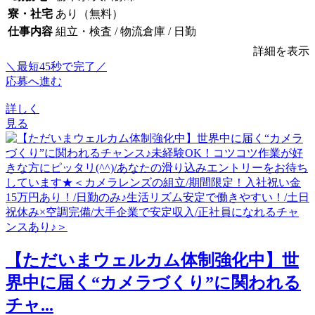
寮・社宅
あり（無料）
仕事内容
組立・検査 / 物流倉庫 / 日勤
詳細を表示
＼最短45秒で完了／
応募へ進む
詳しく
見る
【ただいまウェルカム体制強化中】世
界中に届く“カメラづくり”に関われる
チャ...