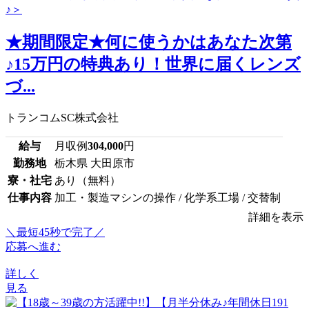
★期間限定★何に使うかはあなた次第
♪15万円の特典あり！世界に届くレンズ
づ...
トランコムSC株式会社
給与
月収例
304,000
円
勤務地
栃木県 大田原市
寮・社宅
あり（無料）
仕事内容
加工・製造マシンの操作 / 化学系工場 / 交替制
詳細を表示
＼最短45秒で完了／
応募へ進む
詳しく
見る