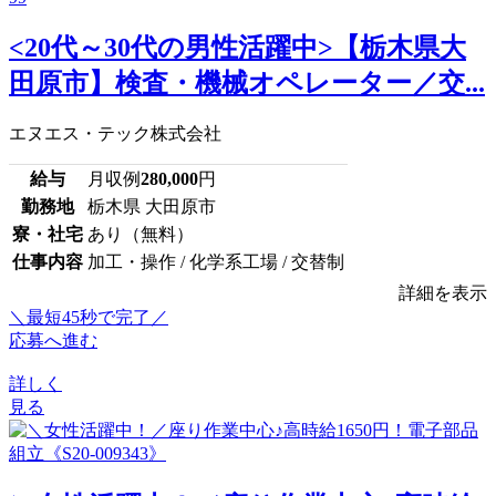
<20代～30代の男性活躍中>【栃木県大
田原市】検査・機械オペレーター／交...
エヌエス・テック株式会社
給与
月収例
280,000
円
勤務地
栃木県 大田原市
寮・社宅
あり（無料）
仕事内容
加工・操作 / 化学系工場 / 交替制
詳細を表示
＼最短45秒で完了／
応募へ進む
詳しく
見る