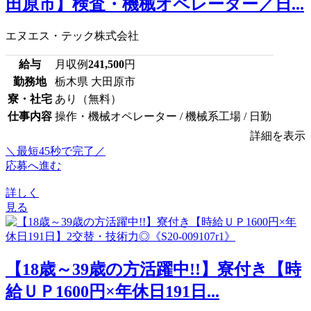
田原市】検査・機械オペレーター／日...
エヌエス・テック株式会社
給与
月収例
241,500
円
勤務地
栃木県 大田原市
寮・社宅
あり（無料）
仕事内容
操作・機械オペレーター / 機械系工場 / 日勤
詳細を表示
＼最短45秒で完了／
応募へ進む
詳しく
見る
【18歳～39歳の方活躍中!!】寮付き【時
給ＵＰ1600円×年休日191日...