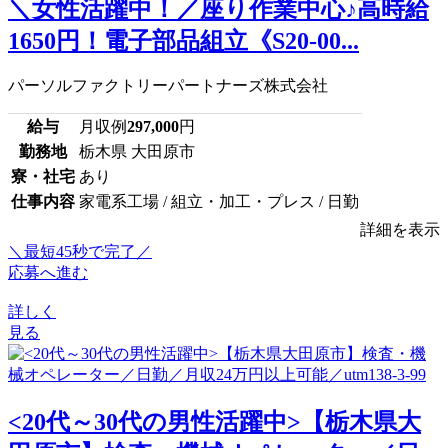
＼女性活躍中！／座り作業中心♪高時給
1650円！電子部品組立《S20-00...
パーソルファクトリーパートナーズ株式会社
給与
月収例
297,000
円
勤務地
栃木県 大田原市
寮・社宅
あり
仕事内容
家電系工場 / 組立・加工・プレス / 日勤
詳細を表示
＼最短45秒で完了／
応募へ進む
詳しく
見る
<20代～30代の男性活躍中>【栃木県大