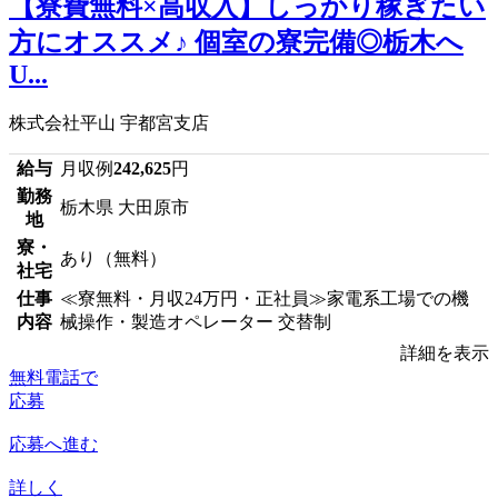
【寮費無料×高収入】しっかり稼ぎたい
方にオススメ♪ 個室の寮完備◎栃木へ
U...
株式会社平山 宇都宮支店
給与
月収例
242,625
円
勤務
栃木県 大田原市
地
寮・
あり（無料）
社宅
仕事
≪寮無料・月収24万円・正社員≫家電系工場での機
内容
械操作・製造オペレーター 交替制
詳細を表示
無料電話で
応募
応募へ進む
詳しく