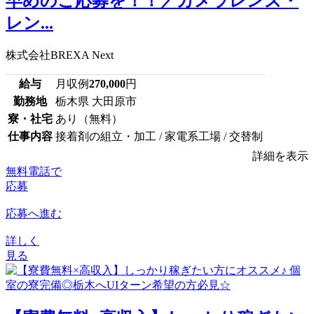
早めのご応募を！！／カメラレンズ・
レン...
株式会社BREXA Next
給与
月収例
270,000
円
勤務地
栃木県 大田原市
寮・社宅
あり（無料）
仕事内容
接着剤の組立・加工 / 家電系工場 / 交替制
詳細を表示
無料電話で
応募
応募へ進む
詳しく
見る