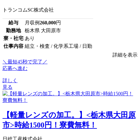
トランコムSC株式会社
給与
月収例
260,000
円
勤務地
栃木県 大田原市
寮・社宅
あり
仕事内容
組立・検査 / 化学系工場 / 日勤
詳細を表示
＼最短45秒で完了／
応募へ進む
詳しく
見る
【軽量レンズの加工。】<栃木県大田原
市>時給1500円！寮費無料！
日総工産株式会社