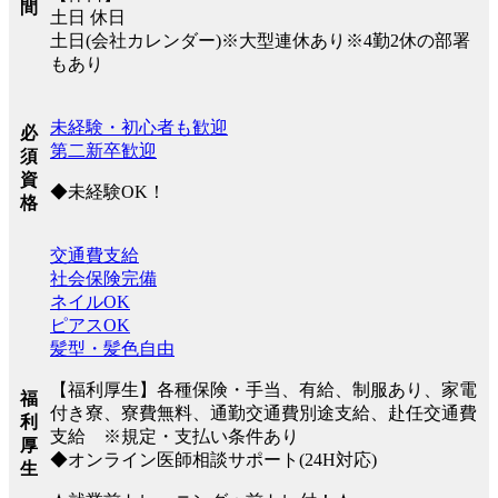
間
土日 休日
土日(会社カレンダー)※大型連休あり※4勤2休の部署
もあり
未経験・初心者も歓迎
必
第二新卒歓迎
須
資
◆未経験OK！
格
交通費支給
社会保険完備
ネイルOK
ピアスOK
髪型・髪色自由
【福利厚生】各種保険・手当、有給、制服あり、家電
福
付き寮、寮費無料、通勤交通費別途支給、赴任交通費
利
支給 ※規定・支払い条件あり
厚
◆オンライン医師相談サポート(24H対応)
生