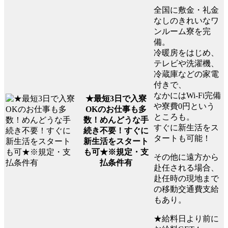
全国に敷金・礼金
なしのきれいなワ
ンルーム寮を完
備。
冷暖房をはじめ、
テレビや洗濯機、
冷蔵庫などの家電
付きで、
なかにはWi-Fi完備
★最短3日で入寮
や寮費0円という
OKのお仕事も多
ところも。
数！めんどうな手
すぐに新生活をス
続き不要！すぐに
タートも可能！
新生活をスタート
も可★※規定・支
その他に遠方から
払条件有
赴任される場合、
赴任時の現地まで
の移動交通費支給
もあり。
★給料日より前に