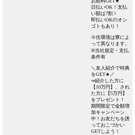
お給料GET★
日払いOK！支払
い額は7割！
即払いOKのオシ
ゴトもあり！
※住環境は寮によ
って異なります。
※当社規定・支払
条件有
＼友人紹介で特典
をGET★／
⇒紹介した方に
【10万円】、され
た方に【5万円】
をプレゼント！
期間限定で金額増
加キャンペーン
中！お友だちを誘
っておこづかい
GETしよう！