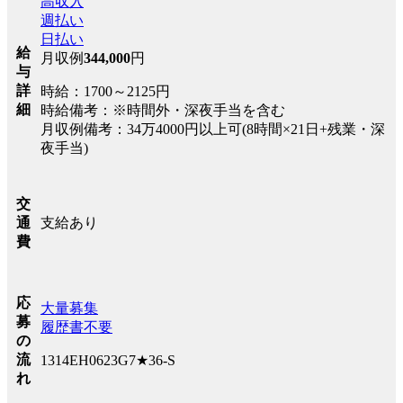
高収入
週払い
日払い
給
月収例
344,000
円
与
詳
時給：1700～2125円
細
時給備考：※時間外・深夜手当を含む
月収例備考：34万4000円以上可(8時間×21日+残業・深
夜手当)
交
支給あり
通
費
応
大量募集
募
履歴書不要
の
流
1314EH0623G7★36-S
れ