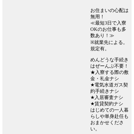
お住まいの心配は
無用！
≪最短3日で入寮
OKのお仕事も多
数あり！≫
※就業先による。
規定有。
めんどうな手続き
はぜーんぶ不要！
★入寮する際の敷
金・礼金ナシ
★電気水道ガス契
約手続きナシ
★入居審査ナシ
★賃貸契約ナシ
はじめての一人暮
らしや単身赴任も
おまかせくださ
い。