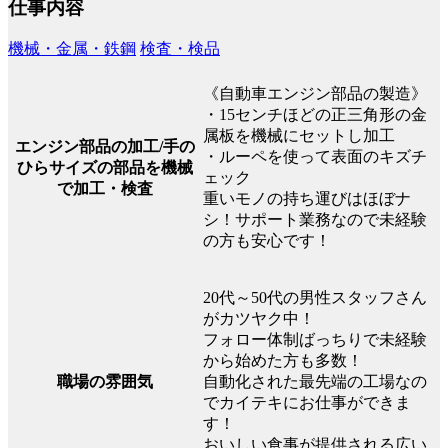
仕事内容
機械・金属・鉄鋼
検査・検品
《自動車エンジン部品の製造》
・15センチほどの正三角形の金
属板を機械にセットし加工
エンジン部品の加工/手の
・ルーペを使って表面のキズチ
ひらサイズの部品を機械
ェック
で加工・検査
重いモノの持ち運びはほぼナ
シ！サポート業務なので未経験
の方も安心です！
20代～50代の男性スタッフさん
がカツヤク中！
フォロー体制ばっちりで未経験
から始めた方も多数！
職場の雰囲気
自動化された最先端の工場なの
でカイテキにお仕事ができま
す！
おいしい食事が提供される広い