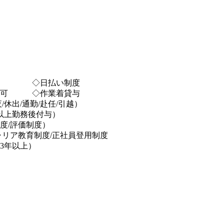
備 ◇日払い制度
ル可 ◇作業着貸与
/休出/通勤/赴任/引越）
以上勤務後付与）
度/評価制度）
ャリア教育制度/正社員登用制度
3年以上）