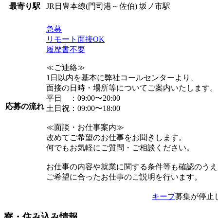
JR日豊本線(門司港～佐伯) 坂ノ市駅
最寄り駅
急募
リモート面接OK
履歴書不要
≪ご連絡≫
1日以内を基本に弊社コールセンターより、
面接の日時・場所等についてご案内いたします。
平日 ：09:00〜20:00
応募の流れ
土日祝：09:00〜18:00
≪面談・お仕事案内≫
改めてご希望のお仕事をお聞きします。
何でもお気軽にご質問・ご相談ください。
お仕事の内容や就業に関する条件等も確認のうえ
ご希望に合ったお仕事のご説明を行います。
キープ
募集が停止
寮・住み込み情報