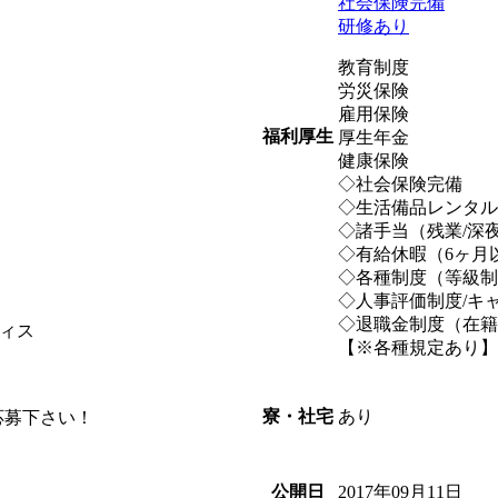
社会保険完備
研修あり
教育制度
労災保険
雇用保険
福利厚生
厚生年金
健康保険
◇社会保険完
◇生活備品レンタ
◇諸手当（残業/深夜
◇有給休暇（6ヶ月
◇各種制度（等級制
◇人事評価制度/キ
◇退職金制度（在籍
ィス
【※各種規定あり】
あり
寮・社宅
応募下さい！
2017年09月11日
公開日