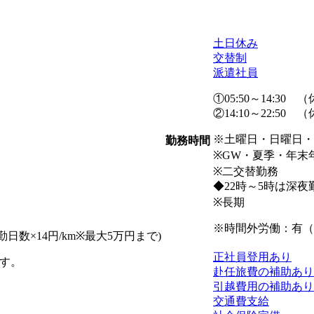
土日休み
交替制
派遣社員
①05:50～14:30 （休
②14:10～22:50 （休
※土曜日・日曜日・
勤務時間
※GW・夏季・年末
※二交替勤務
◆22時～5時は深
※長期
※時間外労働：有（
勤日数×14円/km※最大5万円まで)
正社員登用あり
す。
赴任旅費の補助あり
引越費用の補助あり
交通費支給