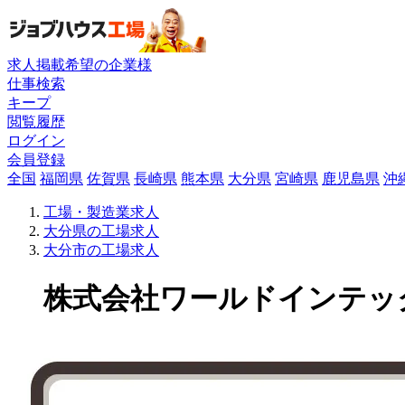
求人掲載希望の企業様
仕事検索
キープ
閲覧履歴
ログイン
会員登録
全国
福岡県
佐賀県
長崎県
熊本県
大分県
宮崎県
鹿児島県
沖
工場・製造業求人
大分県の工場求人
大分市の工場求人
株式会社ワールドインテックの