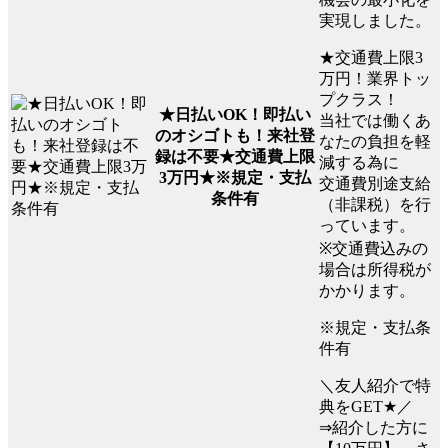
実現しました。
★交通費上限3
万円！業界トッ
プクラス！
★日払いOK！即払い
当社では働くあ
のオシゴトも！来社登
なたの負担を軽
録は不要★交通費上限
減する為に
3万円★※規定・支払
交通費別途支給
条件有
（非課税）を行
っています。
※交通費込みの
場合は所得税が
かかります。
※規定・支払条
件有
＼友人紹介で特
典をGET★／
⇒紹介した方に