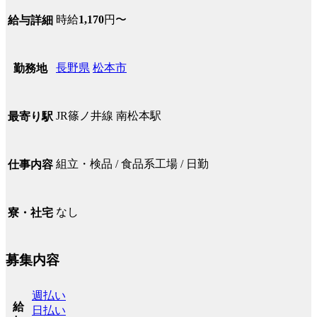
時給
1,170
円〜
給与詳細
長野県
松本市
勤務地
JR篠ノ井線 南松本駅
最寄り駅
組立・検品 / 食品系工場 / 日勤
仕事内容
なし
寮・社宅
募集内容
週払い
給
日払い