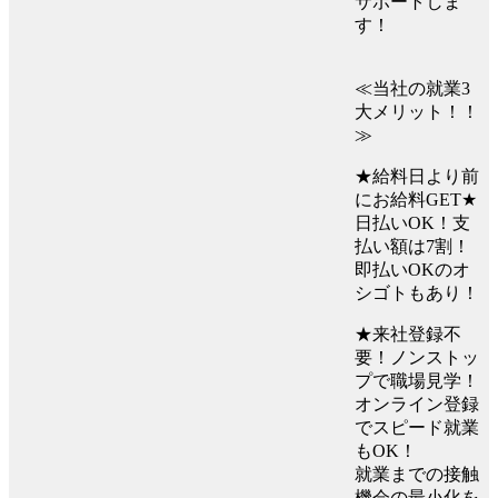
サポートしま
す！
≪当社の就業3
大メリット！！
≫
★給料日より前
にお給料GET★
日払いOK！支
払い額は7割！
即払いOKのオ
シゴトもあり！
★来社登録不
要！ノンストッ
プで職場見学！
オンライン登録
でスピード就業
もOK！
就業までの接触
機会の最小化を