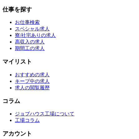
仕事を探す
お仕事検索
スペシャル求人
寮/社宅ありの求人
高収入の求人
期間工の求人
マイリスト
おすすめの求人
キープ中の求人
求人の閲覧履歴
コラム
ジョブハウス工場について
工場コラム
アカウント