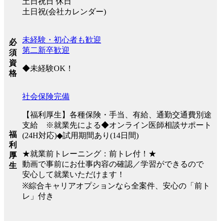
土日祝日 休日
土日祝(会社カレンダー)
未経験・初心者も歓迎
必
第二新卒歓迎
須
資
◆未経験OK！
格
社会保険完備
【福利厚生】各種保険・手当、有給、通勤交通費別途
支給 ※就業先による◆オンライン医師相談サポート
福
(24H対応)◆試用期間あり(14日間)
利
★就業前トレーニング：前トレ付！★
厚
動画で事前にお仕事内容の確認／学習ができるので
生
安心して就業いただけます！
※綜合キャリアオプションなら全案件、安心の「前ト
レ」付き