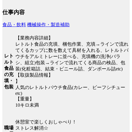
仕事内容
食品・飲料
機械操作・製造補助
【業務内容詳細】
レトルト食品の充填、梱包作業、充填→ラインで流れ
てくるカップに数を数えて具材を入れる、レトルトパ
レト
ウチをアルミトレーに並べる、充填機の洗浄(バラ
ルト
シ、組立)包装→ラインで流れてくる商品の検品、包
食品
装(化粧箱詰、結束・ビニール詰、ダンボール詰etc)
の充
【取扱製品情報】
填・
】
包装
人気のレトルトパウチ食品(カレー、ビーフシチュー
etc)
【重量】
10キロ未満
休憩室で楽しくおしゃべり！
職場
ストレス解消☆