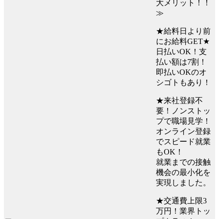
大メリット！！
≫
★給料日より前
にお給料GET★
日払いOK！支
払い額は7割！
即払いOKのオ
シゴトもあり！
★来社登録不
要！ノンストッ
プで職場見学！
オンライン登録
でスピード就業
もOK！
就業までの接触
機会の最小化を
実現しました。
★交通費上限3
万円！業界トッ