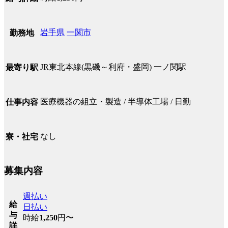
岩手県
一関市
勤務地
JR東北本線(黒磯～利府・盛岡) 一ノ関駅
最寄り駅
医療機器の組立・製造 / 半導体工場 / 日勤
仕事内容
なし
寮・社宅
募集内容
週払い
給
日払い
与
時給
1,250
円〜
詳