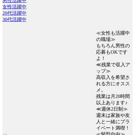
男性活躍中
女性活躍中
20代活躍中
30代活躍中
≪女性も活躍中
の職場≫
もちろん男性の
応募もOKです
よ！
≪残業で収入ア
ップ≫
高収入を希望さ
れる方にオスス
メ。
残業は月20時間
以上あります♪
≪週休2日制≫
週末は家族や友
人と一緒にプラ
イベート満喫！
≪髪型自由≫