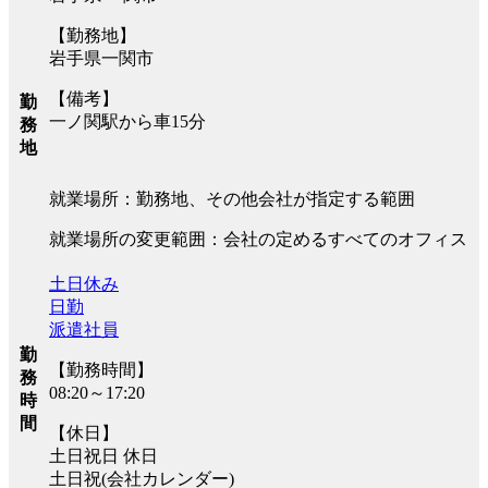
【勤務地】
岩手県一関市
【備考】
勤
一ノ関駅から車15分
務
地
就業場所：勤務地、その他会社が指定する範囲
就業場所の変更範囲：会社の定めるすべてのオフィス
土日休み
日勤
派遣社員
勤
【勤務時間】
務
08:20～17:20
時
間
【休日】
土日祝日 休日
土日祝(会社カレンダー)