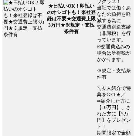
プクラス！
★日払いOK！即払い
当社では働くあ
のオシゴトも！来社登
なたの負担を軽
録は不要★交通費上限
減する為に
3万円★※規定・支払
交通費別途支給
条件有
（非課税）を行
っています。
※交通費込みの
場合は所得税が
かかります。
※規定・支払条
件有
＼友人紹介で特
典をGET★／
⇒紹介した方に
【10万円】、さ
れた方に【5万
円】をプレゼン
ト！
期間限定で金額