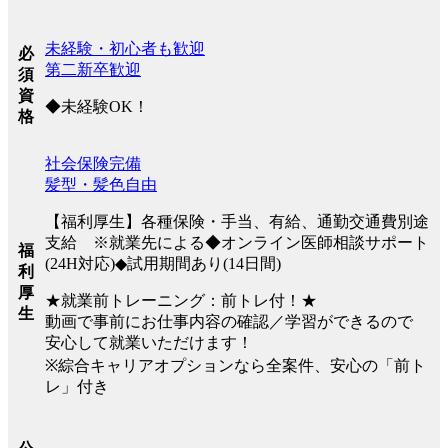
未経験・初心者も歓迎
必
第二新卒歓迎
須
資
◆未経験OK！
格
社会保険完備
髪型・髪色自由
【福利厚生】各種保険・手当、有給、通勤交通費別途
支給 ※就業先による◆オンライン医師相談サポート
福
(24H対応)◆試用期間あり(14日間)
利
厚
★就業前トレーニング：前トレ付！★
生
動画で事前にお仕事内容の確認／学習ができるので
安心して就業いただけます！
※綜合キャリアオプションなら全案件、安心の「前ト
レ」付き