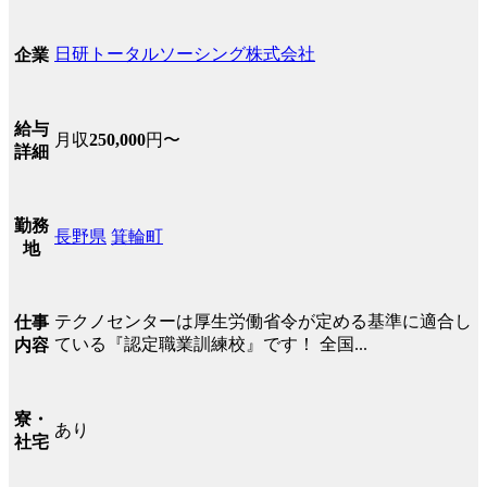
日研トータルソーシング株式会社
企業
給与
月収
250,000
円〜
詳細
勤務
長野県
箕輪町
地
テクノセンターは厚生労働省令が定める基準に適合し
仕事
ている『認定職業訓練校』です！ 全国...
内容
寮・
あり
社宅